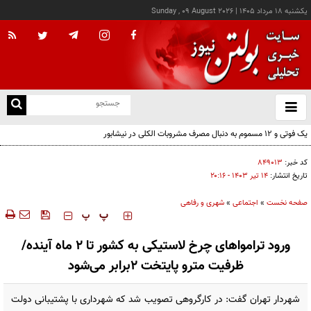
يکشنبه ۱۸ مرداد ۱۴۰۵
|
Sunday , 09 August 2026
از
و
ته
یک فوتی و ۱۲ مسموم به دنبال مصرف مشروبات الکلی در نیشابور
ن
نو
کد خبر:
۸۴۹۰۱۳
تاریخ انتشار:
۱۴ تير ۱۴۰۳ - ۲۰:۱۶
صفحه نخست
»
اجتماعی
»
شهری و رفاهی
‍‍‍ پ
پ
ورود ترامواهای چرخ لاستیکی به کشور تا ۲ ماه آینده/
ظرفیت مترو پایتخت ۲برابر می‌شود
شهردار تهران گفت: در کارگروهی تصویب شد که شهرداری با پشتیبانی دولت