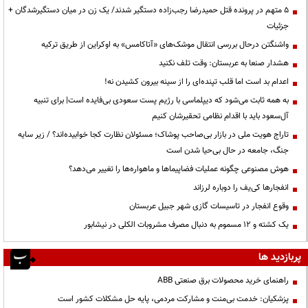
۵ متهم در پرونده قتل حمیدرضا رجب‌زاده دستگیر شدند/ یک زن در میان دستگیرشدگان +
جزئیات
واشنگتن درحال بررسی انتقال موشک‌های «آتاکامس» به اوکراین از طریق ترکیه
هشدار صنعا به عربستان: وقت تلف نکنید
اعدام بد است اما قلب تپنده‌ای را از سینه بیرون کشیدن نه!
به همه ثابت می‌شود که دیپلماسی با رژیم پست سعودی بی‌فایده است| برای تنبیه
آل‌سعود باید با اقدام نظامی تحقیرشان کنیم
تاراج هویت ملی در بازار بی‌صاحب پوشاک؛ مسئولان نظارت کجا خوابیده‌اند؟ / زیر سایه
جنگ، جامعه در حال بی‌حیا شدن است
هوش مصنوعی چگونه عملیات فضاپیماها و ماهواره‌ها را تغییر می‌دهد؟
انفجارها کی‌یف را دوباره لرزاند
وقوع انفجار در تاسیسات گازی شهر جبیل عربستان
یک کشته و ۱۲ مسموم به دنبال مصرف مشروبات الکلی در نیشابور
پربازدید ها
راهنمای خرید محصولات برق صنعتی ABB
پزشکیان: خدمت بی‌منت و مشارکت مردمی، پایه حل مشکلات کشور است