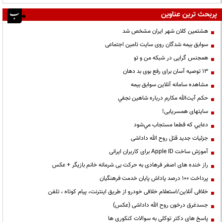
پربحث ترین عناوین
هشتمین کلان شهر ایران مشخص شد
سوابق بیمه شدگان روی سایت تامین اجتماعی
همجنس گرایی در شبکه من و تو
13 توصیه آسان برای رفع بوی بد دهان
مشاهده سامانه آنلاين سوابق بیمه
حكم آيت‌الله مكارم درباره شاهين نجفي
سایتهای همسریابی!
دعايي كه قطعا مستجاب مي‌شود
جزئیات جدید قتل روح الله داداشی
آموزش ساخت Apple ID برای کاربران ایرانی
راز خنده های اصغر فرهادی به حرکت بی شرمانه خانم بازیگر + عکس
پرداخت ۱۰۰ درصد پاداش پایان خدمت فرهنگیان
خلافی آنلاین/استعلام خلافی خودرو از طریق اینترنت، پیام کوتاه ، تلفن
جسدغرق درخون روح الله داداشی (عکس)
پاسخ های دکتر توکلی به سوالات کنکوری ها