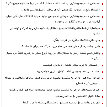
صمصامی خطاب به پزشکیان: به شما اطلاعات غلط دادند؛ مردم را ساده‌لوح فرض نکنید!
3 اشتباه رایج در انتخاب رنگ صنعتی که هزینه‌اش را سال‌ها می‌پردازید...
صمصامی خطاب به پزشکیان: خودتان در مجلس بودید؛ دیدید انتقادات نمایندگان درباره
گران‌سازی ارز بود، نه واگذاری ایران‌خودرو
«چرا نباید از شما متنفر باشند؟»؛ پاسخ معنادار یک کاربر خارجی به قدرت و توانمندی
ایرانیان
جای خالی «اقتصاد جنگی» در شرایط جنگی
وقتی دیتاسنترها از هوش مصنوعی جلو می‌زنند؛ زنگ خطر برای اقتصاد AI
واکنش امام جمعه اردبیل به سخنان باقر خرازی: دروغ بستن به رهبری قطعاً جرم بسیار
بزرگی است
از خبرسازی تا جریان‌سازی نقشه راه مدیران هوشمند
بسنت مدعی شد: به زودی شاهد توافق با ایران خواهیم بود
اعتراف رسانه‌های خارجی به شکست ترامپ؛ حاصل مجاهدت رسانه‌های انقلابی در مقابله
با دروغ‌پراکنی دشمنان
اعتراف رسانه‌های خارجی به شکست ترامپ حاصل مجاهدت رسانه‌های انقلابی است
مبادا اختیار تنگه هرمز را به دشمن بدهید
اتاق پول دولت در دل بورس؛ مستمری بازنشستگان، وثیقه بازی بزرگ‌ها