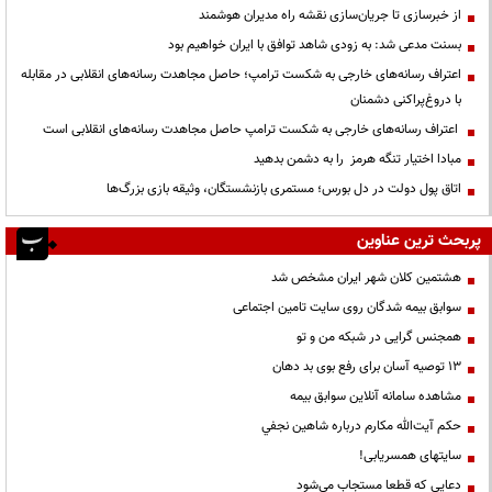
از خبرسازی تا جریان‌سازی نقشه راه مدیران هوشمند
بسنت مدعی شد: به زودی شاهد توافق با ایران خواهیم بود
اعتراف رسانه‌های خارجی به شکست ترامپ؛ حاصل مجاهدت رسانه‌های انقلابی در مقابله
با دروغ‌پراکنی دشمنان
اعتراف رسانه‌های خارجی به شکست ترامپ حاصل مجاهدت رسانه‌های انقلابی است
مبادا اختیار تنگه هرمز را به دشمن بدهید
اتاق پول دولت در دل بورس؛ مستمری بازنشستگان، وثیقه بازی بزرگ‌ها
پربحث ترین عناوین
هشتمین کلان شهر ایران مشخص شد
سوابق بیمه شدگان روی سایت تامین اجتماعی
همجنس گرایی در شبکه من و تو
13 توصیه آسان برای رفع بوی بد دهان
مشاهده سامانه آنلاين سوابق بیمه
حكم آيت‌الله مكارم درباره شاهين نجفي
سایتهای همسریابی!
دعايي كه قطعا مستجاب مي‌شود