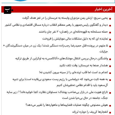
آخرین اخبار
یحیی سریع: ارتش یمن مزدوران وابسته به عربستان را در تعز هدف گرفت
دیدار و گفتگوی رئیس‌جمهور با رهبر معظم انقلاب درباره مسائل اقتصادی و نظامی کشور
حمله مسلحانه به قهوه‌خانه‌ای در زاهدان؛ ۲ نفر جان باختند
نماینده ای که به دلیل مشکلات مالی موبایلش را فروخت
۵ متهم در پرونده قتل حمیدرضا رجب‌زاده دستگیر شدند/ یک زن در میان دستگیرشدگان +
جزئیات
واشنگتن درحال بررسی انتقال موشک‌های «آتاکامس» به اوکراین از طریق ترکیه
هشدار صنعا به عربستان: وقت تلف نکنید
اعدام بد است اما قلب تپنده‌ای را از سینه بیرون کشیدن نه!
به همه ثابت می‌شود که دیپلماسی با رژیم پست سعودی بی‌فایده است| برای تنبیه
آل‌سعود باید با اقدام نظامی تحقیرشان کنیم
تاراج هویت ملی در بازار بی‌صاحب پوشاک؛ مسئولان نظارت کجا خوابیده‌اند؟ / زیر سایه
جنگ، جامعه در حال بی‌حیا شدن است
هوش مصنوعی چگونه عملیات فضاپیماها و ماهواره‌ها را تغییر می‌دهد؟
انفجارها کی‌یف را دوباره لرزاند