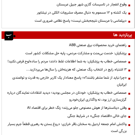
وقوع انفجار در تاسیسات گازی شهر جبیل عربستان
یک کشته و ۱۲ مسموم به دنبال مصرف مشروبات الکلی در نیشابور
دیپلماسی با عربستان نتیجه‌بخش نیست؛ پاسخ نظامی ضروری است
پربازدید ها
راهنمای خرید محصولات برق صنعتی ABB
پزشکیان: خدمت بی‌منت و مشارکت مردمی، پایه حل مشکلات کشور است
صمصامی خطاب به پزشکیان: به شما اطلاعات غلط دادند؛ مردم را ساده‌لوح فرض نکنید!
3 اشتباه رایج در انتخاب رنگ صنعتی که هزینه‌اش را سال‌ها می‌پردازید...
«چرا نباید از شما متنفر باشند؟»؛ پاسخ معنادار یک کاربر خارجی به قدرت و توانمندی
ایرانیان
صمصامی خطاب به پزشکیان: خودتان در مجلس بودید؛ دیدید انتقادات نمایندگان درباره
گران‌سازی ارز بود، نه واگذاری ایران‌خودرو
وقتی دیتاسنترها از هوش مصنوعی جلو می‌زنند؛ زنگ خطر برای اقتصاد AI
جای خالی «اقتصاد جنگی» در شرایط جنگی
واکنش امام جمعه اردبیل به سخنان باقر خرازی: دروغ بستن به رهبری قطعاً جرم بسیار
بزرگی است