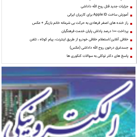
جزئیات جدید قتل روح الله داداشی
آموزش ساخت Apple ID برای کاربران ایرانی
راز خنده های اصغر فرهادی به حرکت بی شرمانه خانم بازیگر + عکس
پرداخت ۱۰۰ درصد پاداش پایان خدمت فرهنگیان
خلافی آنلاین/استعلام خلافی خودرو از طریق اینترنت، پیام کوتاه ، تلفن
جسدغرق درخون روح الله داداشی (عکس)
پاسخ های دکتر توکلی به سوالات کنکوری ها