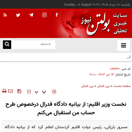
يکشنبه ۱۸ مرداد ۱۴۰۵
|
Sunday , 09 August 2026
از
و
ته
اردوغان: توافق‌نامه مکه هیچ کشوری را هدف قرار نمی‌دهد
ن
نو
کد خبر:
۸۴۸۹۹۱
تاریخ انتشار:
۱۴ تير ۱۴۰۳ - ۱۶:۰۰
صفحه نخست
»
بین الملل
»
بین الملل
‍‍‍ پ
پ
نخست وزیر اقلیم: از بیانیه دادگاه فدرال درخصوص طرح
حساب من استقبال می‌کنم
مسرور بارزانی، رئیس دولت اقلیم کردستان اعلام کرد که از بیانیه دادگاه