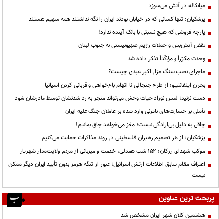
میانکاله در آتش می‌سوزد
پزشکیان: تنها کسانی که در خیابان بودند ایران را نگه نداشتند همه سهیم هستند
پارچه فروشی که هیچ نسبتی با بانک آینده ندارد!
نقض آتش‌بس و حملات رژیم صهیونیستی به جنوب لبنان
وحدت مکرّراً و مؤکّداً تذکر داده شد
ماجرای نصب سنگ مزار اکبر عبدی چیست؟
بحران اینفانتینو؛ از طرح جنجالی تا اتهام باج‌خواهی و قربانی کردن اسپانیا
دست نزنید؛ لمس نوزاد حیات وحش می‌تواند منجر به رد شدنشان توسط مادرشان شود
تأملی بر خسارت‌های نامرئی وارد شده بر عاملان جنگ علیه ایران
چاقی به دلیل بی‌ارادگی نیست؛ مغز می‌خواهد چاق بمانیم!
پزشکیان: از هر تصمیم رهبران فلسطینی در روند مذاکرات حمایت می‌کنیم
موکب شهدای رزکان؛ ۱۵۲ شب همدلی، خدمت و میزبانی از مردم ولایت‌مدار شهریار
اعتراف مقام سابق اطلاعات ارتش اسرائیل؛ عبور از تنگه هرمز بدون تأیید ایران دیگر ممکن
نیست
پربحث ترین عناوین
هشتمین کلان شهر ایران مشخص شد