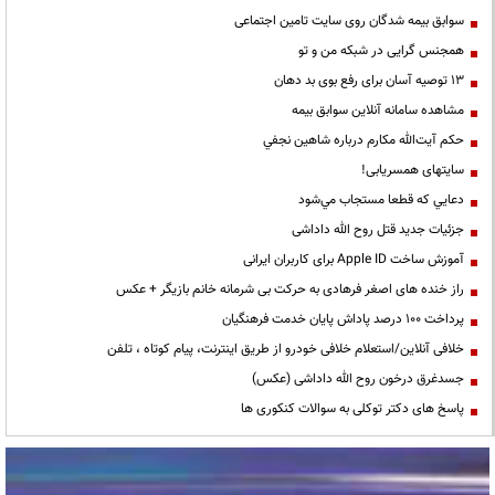
سوابق بیمه شدگان روی سایت تامین اجتماعی
همجنس گرایی در شبکه من و تو
13 توصیه آسان برای رفع بوی بد دهان
مشاهده سامانه آنلاين سوابق بیمه
حكم آيت‌الله مكارم درباره شاهين نجفي
سایتهای همسریابی!
دعايي كه قطعا مستجاب مي‌شود
جزئیات جدید قتل روح الله داداشی
آموزش ساخت Apple ID برای کاربران ایرانی
راز خنده های اصغر فرهادی به حرکت بی شرمانه خانم بازیگر + عکس
پرداخت ۱۰۰ درصد پاداش پایان خدمت فرهنگیان
خلافی آنلاین/استعلام خلافی خودرو از طریق اینترنت، پیام کوتاه ، تلفن
جسدغرق درخون روح الله داداشی (عکس)
پاسخ های دکتر توکلی به سوالات کنکوری ها