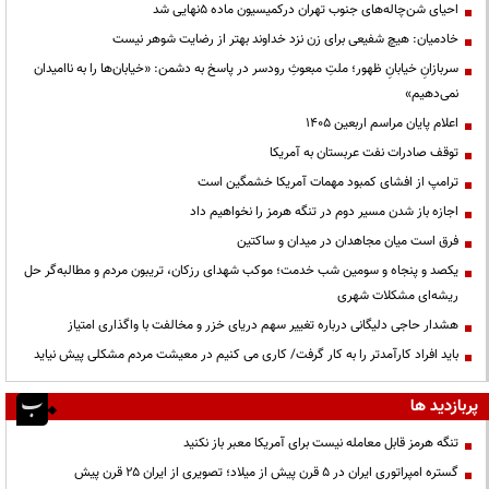
احیای شن‌چاله‌های جنوب تهران درکمیسیون ماده ۵نهایی شد
خادمیان: هیچ شفیعی برای زن نزد خداوند بهتر از رضایت شوهر نیست
سربازانِ خیابانِ ظهور؛ ملتِ مبعوثِ رودسر در پاسخ به دشمن: «خیابان‌ها را به ناامیدان
نمی‌دهیم»
اعلام پایان مراسم اربعین ۱۴۰۵
توقف صادرات نفت عربستان به آمریکا
ترامپ از افشای کمبود مهمات آمریکا خشمگین است
اجازه باز شدن مسیر دوم در تنگه هرمز را نخواهیم داد
فرق است میان مجاهدان در میدان و ساکتین
یکصد و پنجاه و سومین شب خدمت؛ موکب شهدای رزکان، تریبون مردم و مطالبه‌گر حل
ریشه‌ای مشکلات شهری
هشدار حاجی دلیگانی درباره تغییر سهم دریای خزر و مخالفت با واگذاری امتیاز
باید افراد کارآمدتر را به کار گرفت/ کاری می کنیم در معیشت مردم مشکلی پیش نیاید
پربازدید ها
تنگه هرمز قابل معامله نیست برای آمریکا معبر باز نکنید
گستره امپراتوری ایران در ۵ قرن پیش از میلاد؛ تصویری از ایران ۲۵ قرن پیش