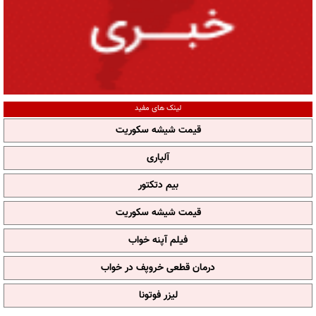
لینک های مفید
قیمت شیشه سکوریت
آلپاری
بیم دتکتور
قیمت شیشه سکوریت
فیلم آپنه خواب
درمان قطعی خروپف در خواب
لیزر فوتونا