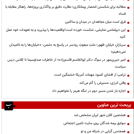
مطالبه برای شکستن انحصار پیمانکاری؛ نظارت دقیق بر واگذاری پروژه‌ها، راهکار مقابله با
فساد
فرق است میان مجاهدان در میدان و ساکتین
این دیپلماسی نمایشی، شکست خورده است/واقعیت‌ها را بپذیرید و به تعهدات خود عمل
کنید
سربازانِ خیابانِ ظهور؛ ملتِ مبعوثِ رودسر در پاسخ به دشمن: «خیابان‌ها را به ناامیدان
نمی‌دهیم»
امیر دبیری‌مهر در سوگ دکتر ابوالقاسم قاسم‌زاده؛ از خاطرات صداوسیما تا کلاس درس
سیاست
ترامپ از افشای کمبود مهمات آمریکا خشمگین است
وقتی انرژی، مسیرش را گم می‌کند
اجازه باز شدن مسیر دوم در تنگه هرمز را نخواهیم داد
پربحث ترین عناوین
هشتمین کلان شهر ایران مشخص شد
سوابق بیمه شدگان روی سایت تامین اجتماعی
همجنس گرایی در شبکه من و تو