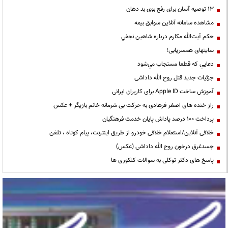
13 توصیه آسان برای رفع بوی بد دهان
مشاهده سامانه آنلاين سوابق بیمه
حكم آيت‌الله مكارم درباره شاهين نجفي
سایتهای همسریابی!
دعايي كه قطعا مستجاب مي‌شود
جزئیات جدید قتل روح الله داداشی
آموزش ساخت Apple ID برای کاربران ایرانی
راز خنده های اصغر فرهادی به حرکت بی شرمانه خانم بازیگر + عکس
پرداخت ۱۰۰ درصد پاداش پایان خدمت فرهنگیان
خلافی آنلاین/استعلام خلافی خودرو از طریق اینترنت، پیام کوتاه ، تلفن
جسدغرق درخون روح الله داداشی (عکس)
پاسخ های دکتر توکلی به سوالات کنکوری ها