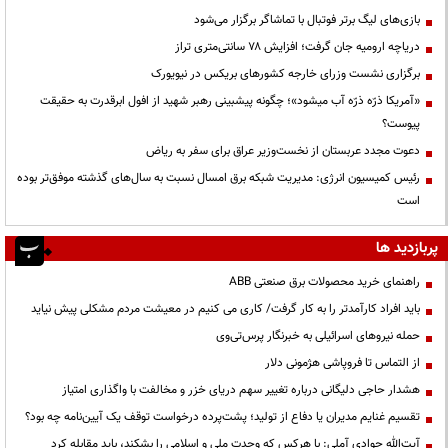
بازی‌های لیگ برتر فوتبال با تماشاگر برگزار می‌شود
دریاچه ارومیه جان گرفت؛ افزایش ۷۸ سانتی‌متری تراز
برگزاری نشست وزرای خارجه کشورهای بریکس در نیویورک
«آمریکا ذرّه ذرّه آب میشود»؛ چگونه پیشبینی رهبر شهید از افول ابرقدرت به حقیقت
پیوست؟
دعوت مجدد عربستان از نخست‌وزیر عراق برای سفر به ریاض
رئیس کمیسیون انرژی: مدیریت شبکه برق امسال نسبت به سال‌های گذشته موفق‌تر بوده
است
پربازدید ها
راهنمای خرید محصولات برق صنعتی ABB
باید افراد کارآمدتر را به کار گرفت/ کاری می کنیم در معیشت مردم مشکلی پیش نیاید
حمله نیروهای اسرائیلی به خبرنگار پرس‌تی‌وی
از التماس تا فروپاشی هژمونی دلار
هشدار حاجی دلیگانی درباره تغییر سهم دریای خزر و مخالفت با واگذاری امتیاز
تقسیم غنایم مدیران یا دفاع از تولید؛ پشت‌پرده درخواست توقف یک آیین‌نامه چه بود؟
آیت‌الله جوادی آملی: با هرکس که وحدت ملی و اسلامی را بشکند، باید مقابله کرد