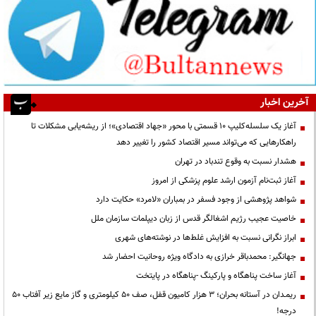
آخرین اخبار
آغاز یک سلسله‌کلیپ ۱۰ قسمتی با محور «جهاد اقتصادی»؛ از ریشه‌یابی مشکلات تا
راهکارهایی که می‌تواند مسیر اقتصاد کشور را تغییر دهد
هشدار نسبت به وقوع تندباد در تهران
آغاز ثبت‌نام آزمون ارشد علوم پزشکی از امروز
شواهد پژوهشی از وجود فسفر در بمباران «لامرد» حکایت دارد
خاصیت عجیب رژیم اشغالگر قدس از زبان دیپلمات سازمان ملل
ابراز نگرانی نسبت به افزایش غلط‌ها در نوشته‌های شهری
جهانگیر: محمدباقر خرازی به دادگاه ویژه روحانیت احضار شد
آغاز ساخت پناهگاه و پارکینگ -پناهگاه در پایتخت
ریمـدان در آستانه بحران؛ ۳ هزار کامیون قفل، صف ۵۰ کیلومتری و گاز مایع زیر آفتاب ۵۰
درجه!