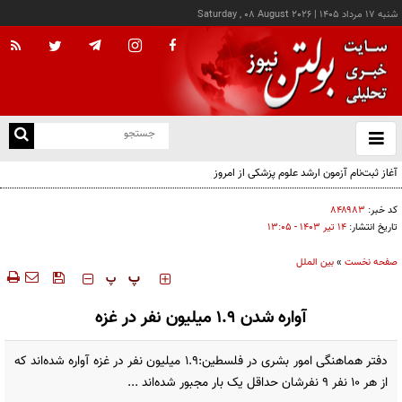
شنبه ۱۷ مرداد ۱۴۰۵
|
Saturday , 08 August 2026
از
و
ته
آغاز ثبت‌نام آزمون ارشد علوم پزشکی از امروز
ن
نو
کد خبر:
۸۴۸۹۸۳
تاریخ انتشار:
۱۴ تير ۱۴۰۳ - ۱۳:۰۵
صفحه نخست
»
بین الملل
‍‍‍ پ
پ
آواره شدن ۱.۹ میلیون نفر در غزه
دفتر هماهنگی امور بشری در فلسطین:۱.۹ میلیون نفر در غزه آواره شده‌اند که
از هر ۱۰ نفر ۹ نفرشان حداقل یک بار مجبور شده‌اند ...