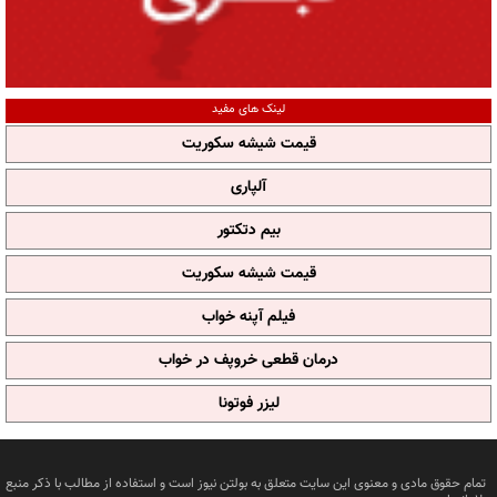
لینک های مفید
قیمت شیشه سکوریت
آلپاری
بیم دتکتور
قیمت شیشه سکوریت
فیلم آپنه خواب
درمان قطعی خروپف در خواب
لیزر فوتونا
تمام حقوق مادی و معنوی این سایت متعلق به بولتن نیوز است و استفاده از مطالب با ذکر منبع