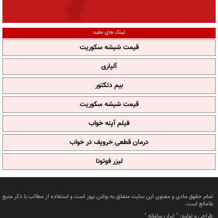
لینک های مفید
قیمت شیشه سکوریت
آلپاری
بیم دتکتور
قیمت شیشه سکوریت
فیلم آپنه خواب
درمان قطعی خروپف در خواب
لیزر فوتونا
تمام حقوق مادی و معنوی این سایت متعلق به بولتن نیوز است و استفاده از مطالب با ذکر منبع
بلامانع است.
طراحی و تولید: "
ایران سامانه
"