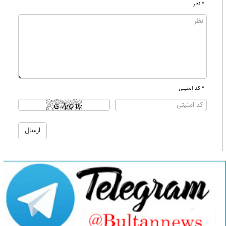
* نظر
* کد امنیتی