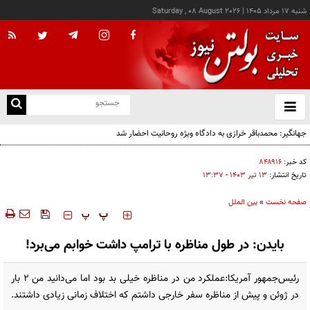
شنبه ۱۷ مرداد ۱۴۰۵
|
Saturday , 08 August 2026
از
و
ته
جهانگیر: محمدباقر خرازی به دادگاه ویژه روحانیت احضار شد
ن
نو
کد خبر:
۸۴۸۹۱۶
تاریخ انتشار:
۱۳ تير ۱۴۰۳ - ۱۳:۳۷
صفحه نخست
»
بین الملل
‍‍‍ پ
پ
بایدن: در طول مناظره با ترامپ داشت خوابم می‌برد!
رئیس‌جمهور آمریکا:عملکرد من در مناظره خیلی بد بود اما می‌دانید من ۲ بار
در ژوئن و پیش از مناظره سفر خارجی داشتم که اختلاف زمانی زیادی داشتند.