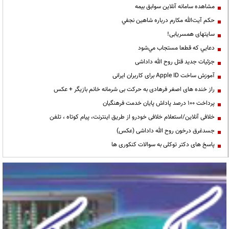
مشاهده سامانه آنلاين سوابق بیمه
حكم آيت‌الله مكارم درباره شاهين نجفي
سایتهای همسریابی!
دعايي كه قطعا مستجاب مي‌شود
جزئیات جدید قتل روح الله داداشی
آموزش ساخت Apple ID برای کاربران ایرانی
راز خنده های اصغر فرهادی به حرکت بی شرمانه خانم بازیگر + عکس
پرداخت ۱۰۰ درصد پاداش پایان خدمت فرهنگیان
خلافی آنلاین/استعلام خلافی خودرو از طریق اینترنت، پیام کوتاه ، تلفن
جسدغرق درخون روح الله داداشی (عکس)
پاسخ های دکتر توکلی به سوالات کنکوری ها