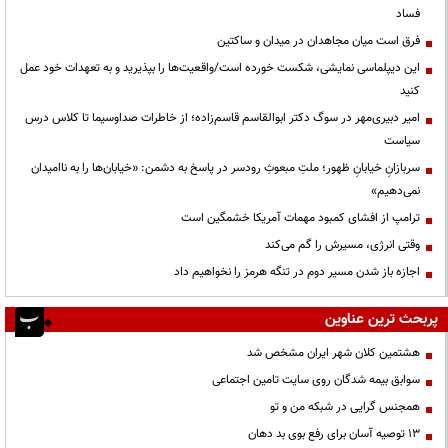
فساد
فرق است میان مجاهدان در میدان و ساکتین
این دیپلماسی نمایشی، شکست خورده است/واقعیت‌ها را بپذیرید و به تعهدات خود عمل
کنید
امیر دبیری‌مهر در سوگ دکتر ابوالقاسم قاسم‌زاده؛ از خاطرات صداوسیما تا کلاس درس
سیاست
سربازانِ خیابانِ ظهور؛ ملتِ مبعوثِ رودسر در پاسخ به دشمن: «خیابان‌ها را به ناامیدان
نمی‌دهیم»
ترامپ از افشای کمبود مهمات آمریکا خشمگین است
وقتی انرژی، مسیرش را گم می‌کند
اجازه باز شدن مسیر دوم در تنگه هرمز را نخواهیم داد
پربحث ترین عناوین
هشتمین کلان شهر ایران مشخص شد
سوابق بیمه شدگان روی سایت تامین اجتماعی
همجنس گرایی در شبکه من و تو
13 توصیه آسان برای رفع بوی بد دهان