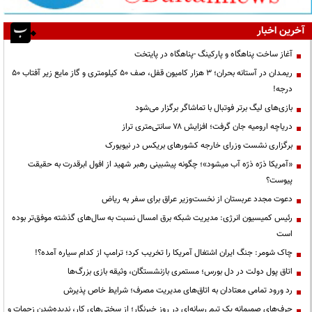
آخرین اخبار
آغاز ساخت پناهگاه و پارکینگ -پناهگاه در پایتخت
ریمـدان در آستانه بحران؛ ۳ هزار کامیون قفل، صف ۵۰ کیلومتری و گاز مایع زیر آفتاب ۵۰
درجه!
بازی‌های لیگ برتر فوتبال با تماشاگر برگزار می‌شود
دریاچه ارومیه جان گرفت؛ افزایش ۷۸ سانتی‌متری تراز
برگزاری نشست وزرای خارجه کشورهای بریکس در نیویورک
«آمریکا ذرّه ذرّه آب میشود»؛ چگونه پیشبینی رهبر شهید از افول ابرقدرت به حقیقت
پیوست؟
دعوت مجدد عربستان از نخست‌وزیر عراق برای سفر به ریاض
رئیس کمیسیون انرژی: مدیریت شبکه برق امسال نسبت به سال‌های گذشته موفق‌تر بوده
است
چاک شومر: جنگ ایران اشتغال آمریکا را تخریب کرد؛ ترامپ از کدام سیاره آمده؟!
اتاق پول دولت در دل بورس؛ مستمری بازنشستگان، وثیقه بازی بزرگ‌ها
رد ورود تمامی معتادان به اتاق‌های مدیریت مصرف؛ شرایط خاص پذیرش
حرف‌های صمیمانه یک تیم رسانه‌ای در روز خبرنگار؛ از سختی‌های کار، ندیده‌شدن زحمات و