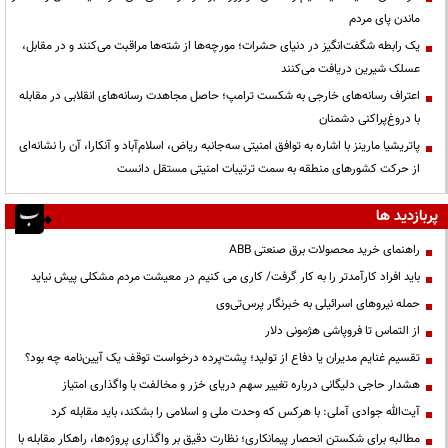
ماندن پای مردم
یک رابطه شگفت‌انگیز در دنیای حشرات؛ مورچه‌ها از شته‌ها مراقبت می‌کنند و در مقابل،
عسلک شیرین دریافت می‌کنند
اعتراف رسانه‌های خارجی به شکست ترامپ؛ حاصل مجاهدت رسانه‌های انقلابی در مقابله
با دروغ‌پراکنی دشمنان
پاتریشیا مارینز با اشاره به توافق امنیتی سه‌جانبه ریاض، اسلام‌آباد و آنکارا، آن را نشانه‌ای
از حرکت کشورهای منطقه به سمت ترتیبات امنیتی مستقل دانست
پربازدید ها
راهنمای خرید محصولات برق صنعتی ABB
باید افراد کارآمدتر را به کار گرفت/ کاری می کنیم در معیشت مردم مشکلی پیش نیاید
حمله نیروهای اسرائیلی به خبرنگار پرس‌تی‌وی
از التماس تا فروپاشی هژمونی دلار
تقسیم غنایم مدیران یا دفاع از تولید؛ پشت‌پرده درخواست توقف یک آیین‌نامه چه بود؟
هشدار حاجی دلیگانی درباره تغییر سهم دریای خزر و مخالفت با واگذاری امتیاز
آیت‌الله جوادی آملی: با هرکس که وحدت ملی و اسلامی را بشکند، باید مقابله کرد
مطالبه برای شکستن انحصار پیمانکاری؛ نظارت دقیق بر واگذاری پروژه‌ها، راهکار مقابله با