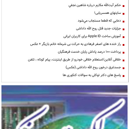
حكم آيت‌الله مكارم درباره شاهين نجفي
سایتهای همسریابی!
دعايي كه قطعا مستجاب مي‌شود
جزئیات جدید قتل روح الله داداشی
آموزش ساخت Apple ID برای کاربران ایرانی
راز خنده های اصغر فرهادی به حرکت بی شرمانه خانم بازیگر + عکس
پرداخت ۱۰۰ درصد پاداش پایان خدمت فرهنگیان
خلافی آنلاین/استعلام خلافی خودرو از طریق اینترنت، پیام کوتاه ، تلفن
جسدغرق درخون روح الله داداشی (عکس)
پاسخ های دکتر توکلی به سوالات کنکوری ها