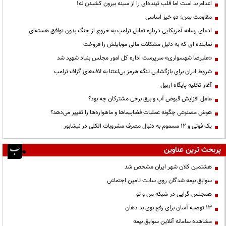
اعدام بد است اما قلب تپنده‌ای را از سینه بیرون کشیدن نه!
مقاومت یمن؛ دو خیز اساسی
ادعای رسانه آمریکایی درباره تمایل ترامپ به خروج از جنگ بدون توافق هسته‌ای
نماینده ای که به دلیل مشکلات مالی موبایلش را فروخت
«علیرضا شهسواری» سرپرست اداره کل امور مجلس بنیاد شهید شد
شروط ایران برای بازگشایی تنگه هرمز بی‌اعتنا به لاف‌های گزاف ترامپ
آغاز تخلیه پایگاه اربیل
عامل افزایش قبوض آب و برق برخی مشترکان چه بود؟
هوش مصنوعی چگونه عملیات فضاپیماها و ماهواره‌ها را تغییر می‌دهد؟
یک فوتی و ۱۲ مسموم به دنبال مصرف مشروبات الکلی در نیشابور
پربحث ترین عناوین
هشتمین کلان شهر ایران مشخص شد
سوابق بیمه شدگان روی سایت تامین اجتماعی
همجنس گرایی در شبکه من و تو
13 توصیه آسان برای رفع بوی بد دهان
مشاهده سامانه آنلاين سوابق بیمه