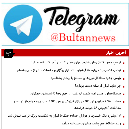
آخرین اخبار
ترامپ مجوز کشتی‌های خارجی برای حمل نفت در آمریکا را تمدید کرد
توضیحات نیکزاد درباره ابلاغ شرایط اضطرار برگزاری جلسات علنی از سوی شعام
رئیس جدید ستادکل نیروهای مسلح را بیشتر بشناسید
چرا نباید ایران از تنگه دست بردارد؟
پناهگاه‌های زمینیِ امام شهید لو رفت؛ از حرم رضا تا شبستان جمکران
معامله ۱.۷۸ میلیون تن کالا در بازار فیزیکی بورس کالا / سیمان و حراج باز در صدر
معاملات / فروش ۵۹ درصد عرضه‌ها
۱۳ میلیارد دلار خسارت و هزاران حمله؛ جنگ با ایران به شکست بزرگ ترامپ تبدیل شد
ولید جنبلاط هم پشت مبارزان حزب‌الله درآمد