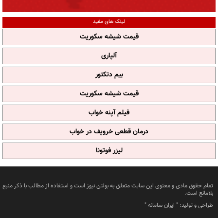
لینک های مفید
قیمت شیشه سکوریت
آلپاری
بیم دتکتور
قیمت شیشه سکوریت
فیلم آپنه خواب
درمان قطعی خروپف در خواب
لیزر فوتونا
تمام حقوق مادی و معنوی این سایت متعلق به بولتن نیوز است و استفاده از مطالب با ذکر منبع
بلامانع است.
طراحی و تولید: "
ایران سامانه
"