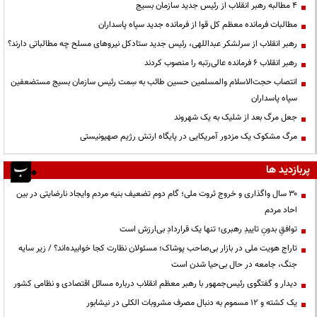
۴ مطالبه رهبر انقلاب از رئیس جدید سازمان بسیج
مطالبات فرمانده معظم کل قوا از فرمانده جدید سپاه پاسداران
رهبر انقلاب از سرلشکر عبداللهی، رئیس جدید ستادکل نیروهای مسلح چه مطالباتی دارند؟
رهبر انقلاب ۶ فرمانده عالی‌رتبه را منصوب کردند
انتصاب حجت‌الاسلام ‌والمسلمین حسین طائب به سِمت رئیس سازمان بسیج مستضعفین
سپاه پاسداران
جعل مرگ بعد از شلیک به یک شهروند
مرگ مشکوک یک مزدور آمریکایی در پایگاه ارتش رژیم صهیونیستی
پربازدید ها
۳۰ سال واگذاری و خروج ثروت ملی؛ گام دوم تضعیف بنیه مردم وایجاد نارضایتی در بین
احاد مردم
توافقِ بدونِ تاییدِ رهبری؛ تنها یک قراردادِ بی‌ارزش است
تاراج هویت ملی در بازار بی‌صاحب پوشاک؛ مسئولان نظارت کجا خوابیده‌اند؟ / زیر سایه
جنگ، جامعه در حال بی‌حیا شدن است
دیدار و گفتگوی رئیس‌جمهور با رهبر معظم انقلاب درباره مسائل اقتصادی و نظامی کشور
یک کشته و ۱۲ مسموم به دنبال مصرف مشروبات الکلی در نیشابور