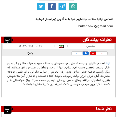
شما می توانید مطالب و تصاویر خود را به آدرس زیر ارسال فرمایید.
bultannews@gmail.com
نظرات بینندگان
انتشار یافته:
۱
ناشناس
|
|
۰۹:۴۱ - ۱۴۰۳/۰۴/۱۵
در انتظار بررسی:
پاسخ
0
0
غیر قابل انتشار:
۳
اصلاح طلبان درعرصه تعامل باغرب سرشان به سنگ خورد و خزانه خالی و انبارهای
خالی وبدهی نجومی دست آورد ننگین آنها از برجام وتعامل با غرب بود آنها میدانند که
مثل رئیسی عرضه خنثی سازی ودور زدن تحریم را ندارند بنابراین برای تامین بودجه
متکی به گران کردن انرژی وفشار برمردم وتولید کننده هستند و از تکرار آبان ۹۸ شورش
بنزینی استقبال میکنند ومثل حسن روحانی درصبح جمعه سیاه ابراز خوشحالی هم
خواهند کرد چون موجب خرسندی کدخدا وبراندازان شریک شان خواهند شد.
نظر شما