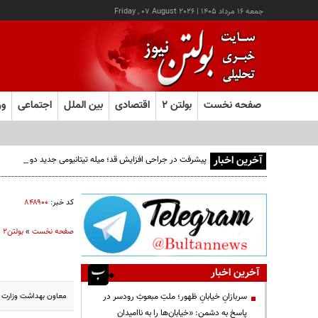
جمعه ۱۶ مرداد ۱۴۰۵
|
Friday , 07 August 2026
صفحه نخست
بولتن ۲
اقتصادی
بین الملل
اجتماعی
ور
آخرین اخبار
پیشرفت در جراحی افزایش قد؛ میله تیتانیومی جدید دوره نقاهت
کد خبر:
۸۴۸۹۰۰
صفحه نخست
»
بولتن2
»
آخرین اخبار
معاون بهداشت وزارت بهداشت:پشه آئدس در یک روز تا ۱۰
سربازانِ خیابانِ ظهور؛ ملتِ مبعوثِ رودسر در
پاسخ به دشمن: «خیابان‌ها را به ناامیدان