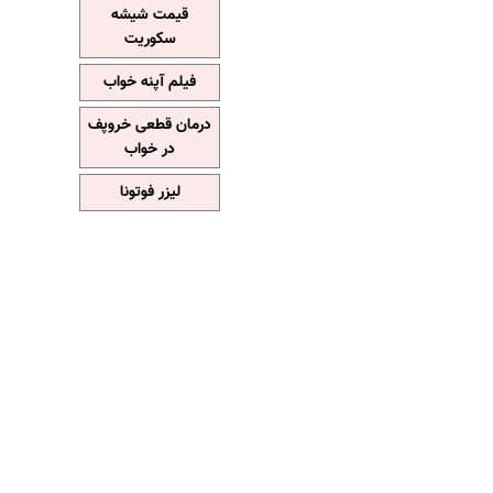
قیمت شیشه
سکوریت
فیلم آپنه خواب
درمان قطعی خروپف
در خواب
لیزر فوتونا