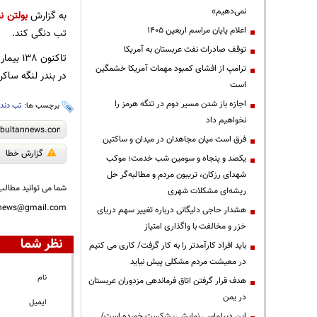
نمی‌دهیم»
به گزارش
بولتن نی
اعلام پایان مراسم اربعین ۱۴۰۵
تب دنگی کند.
توقف صادرات نفت عربستان به آمریکا
ترامپ از افشای کمبود مهمات آمریکا خشمگین
در بندر لنگه ساکن هستند. ۱۲۵ مورد از بیماران در امارات به تب دنگی مبتلا
است
اجازه باز شدن مسیر دوم در تنگه هرمز را
برچسب ها:
تب دند
نخواهیم داد
فرق است میان مجاهدان در میدان و ساکتین
گزارش خطا
یکصد و پنجاه و سومین شب خدمت؛ موکب
شهدای رزکان، تریبون مردم و مطالبه‌گر حل
شما می توانید مطالب 
ریشه‌ای مشکلات شهری
nnews@gmail.com
هشدار حاجی دلیگانی درباره تغییر سهم دریای
خزر و مخالفت با واگذاری امتیاز
نظر شما
باید افراد کارآمدتر را به کار گرفت/ کاری می کنیم
در معیشت مردم مشکلی پیش نیاید
نام
هدف قرار گرفتن اتاق‌ فرماندهی مزدوران عربستان
در یمن
ایمیل
این دیپلماسی نمایشی، شکست خورده است/