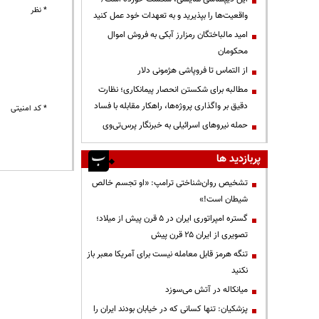
* نظر
واقعیت‌ها را بپذیرید و به تعهدات خود عمل کنید
امید مالباختگان رمزارز آبکی به فروش اموال
محکومان
از التماس تا فروپاشی هژمونی دلار
مطالبه برای شکستن انحصار پیمانکاری؛ نظارت
دقیق بر واگذاری پروژه‌ها، راهکار مقابله با فساد
* کد امنیتی
حمله نیروهای اسرائیلی به خبرنگار پرس‌تی‌وی
پربازدید ها
تشخیص روان‌شناختی ترامپ: «او تجسم خالص
شیطان است!»
گستره امپراتوری ایران در ۵ قرن پیش از میلاد؛
تصویری از ایران ۲۵ قرن پیش
تنگه هرمز قابل معامله نیست برای آمریکا معبر باز
نکنید
میانکاله در آتش می‌سوزد
پزشکیان: تنها کسانی که در خیابان بودند ایران را