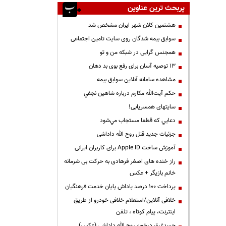
پربحث ترین عناوین
هشتمین کلان شهر ایران مشخص شد
سوابق بیمه شدگان روی سایت تامین اجتماعی
همجنس گرایی در شبکه من و تو
13 توصیه آسان برای رفع بوی بد دهان
مشاهده سامانه آنلاين سوابق بیمه
حكم آيت‌الله مكارم درباره شاهين نجفي
سایتهای همسریابی!
دعايي كه قطعا مستجاب مي‌شود
جزئیات جدید قتل روح الله داداشی
آموزش ساخت Apple ID برای کاربران ایرانی
راز خنده های اصغر فرهادی به حرکت بی شرمانه
خانم بازیگر + عکس
پرداخت ۱۰۰ درصد پاداش پایان خدمت فرهنگیان
خلافی آنلاین/استعلام خلافی خودرو از طریق
اینترنت، پیام کوتاه ، تلفن
جسدغرق درخون روح الله داداشی (عکس)