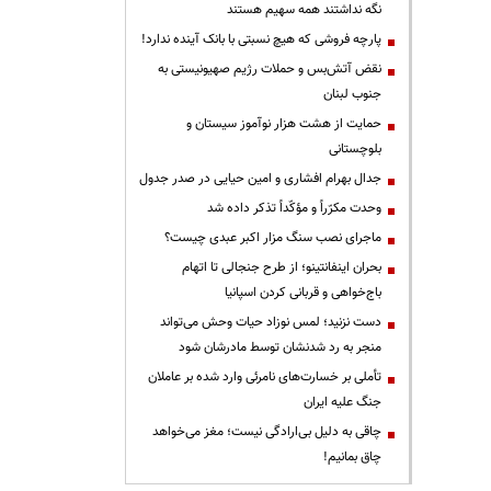
نگه نداشتند همه سهیم هستند
پارچه فروشی که هیچ نسبتی با بانک آینده ندارد!
نقض آتش‌بس و حملات رژیم صهیونیستی به
جنوب لبنان
حمایت از هشت هزار نوآموز سیستان و
بلوچستانی
جدال بهرام افشاری و امین حیایی در صدر جدول
وحدت مکرّراً و مؤکّداً تذکر داده شد
ماجرای نصب سنگ مزار اکبر عبدی چیست؟
بحران اینفانتینو؛ از طرح جنجالی تا اتهام
باج‌خواهی و قربانی کردن اسپانیا
دست نزنید؛ لمس نوزاد حیات وحش می‌تواند
منجر به رد شدنشان توسط مادرشان شود
تأملی بر خسارت‌های نامرئی وارد شده بر عاملان
جنگ علیه ایران
چاقی به دلیل بی‌ارادگی نیست؛ مغز می‌خواهد
چاق بمانیم!