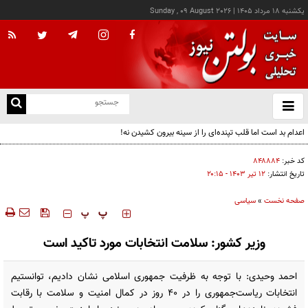
يکشنبه ۱۸ مرداد ۱۴۰۵
|
Sunday , 09 August 2026
از
و
ته
اعدام بد است اما قلب تپنده‌ای را از سینه بیرون کشیدن نه!
ن
نو
کد خبر:
۸۴۸۸۸۴
تاریخ انتشار:
۱۲ تير ۱۴۰۳ - ۲۰:۱۵
صفحه نخست
»
سیاسی
‍‍‍ پ
پ
وزیر کشور: سلامت انتخابات مورد تاکید است
احمد وحیدی: با توجه به ظرفیت جمهوری اسلامی نشان دادیم، توانستیم
انتخابات ریاست‌جمهوری را در ۴۰ روز در کمال امنیت و سلامت با رقابت