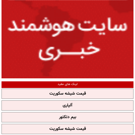
لینک های مفید
قیمت شیشه سکوریت
آلپاری
بیم دتکتور
قیمت شیشه سکوریت