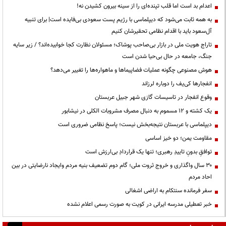
اعدام بد است اما قلب تپنده‌ای را از سینه بیرون کشیدن نه!
به همه ثابت می‌شود که دیپلماسی با رژیم پست سعودی بی‌فایده است| برای تنبیه
آل‌سعود باید با اقدام نظامی تحقیرشان کنیم
تاراج هویت ملی در بازار بی‌صاحب پوشاک؛ مسئولان نظارت کجا خوابیده‌اند؟ / زیر سایه
جنگ، جامعه در حال بی‌حیا شدن است
هوش مصنوعی چگونه عملیات فضاپیماها و ماهواره‌ها را تغییر می‌دهد؟
انفجارها کی‌یف را دوباره لرزاند
وقوع انفجار در تاسیسات گازی شهر جبیل عربستان
یک کشته و ۱۲ مسموم به دنبال مصرف مشروبات الکلی در نیشابور
دیپلماسی با عربستان نتیجه‌بخش نیست؛ پاسخ نظامی ضروری است
مقاومت یمن؛ دو خیز اساسی
توافقِ بدونِ تاییدِ رهبری؛ تنها یک قراردادِ بی‌ارزش است
۳۰ سال واگذاری و خروج ثروت ملی؛ گام دوم تضعیف بنیه مردم وایجاد نارضایتی در بین
احاد مردم
سفر فرمانده سنتکام به اراضی اشغالی
خبر تعطیلی مدرسه ایرانی در کویت به صورت رسمی اعلام نشده