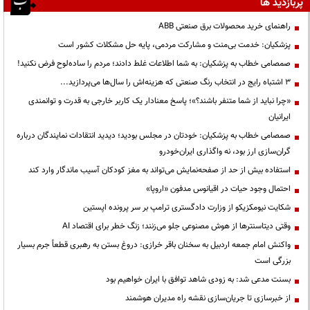
پربازدید ها
راهنمای خرید محصولات برق صنعتی ABB
پزشکیان: خدمت بی‌منت و مشارکت مردمی، پایه حل مشکلات کشور است
صمصامی خطاب به پزشکیان: به شما اطلاعات غلط دادند؛ مردم را ساده‌لوح فرض نکنید!
3 اشتباه رایج در انتخاب رنگ صنعتی که هزینه‌اش را سال‌ها می‌پردازید...
«چرا نباید از شما متنفر باشند؟»؛ پاسخ معنادار یک کاربر خارجی به قدرت و توانمندی
ایرانیان
صمصامی خطاب به پزشکیان: خودتان در مجلس بودید؛ دیدید انتقادات نمایندگان درباره
گران‌سازی ارز بود، نه واگذاری ایران‌خودرو
استفاده بیش از حد از صفحه‌نمایش می‌تواند به مغز کودکان آسیب ماندگار وارد کند
احتمال وجود حیات در اقیانوس مدفون «اروپا»
شکایت نیومکزیکو از وزارت دادگستری ترامپ بر سر پرونده اپستین
وقتی دیتاسنترها از هوش مصنوعی جلو می‌زنند؛ زنگ خطر برای اقتصاد AI
واکنش امام جمعه اردبیل به سخنان باقر خرازی: دروغ بستن به رهبری قطعاً جرم بسیار
بزرگی است
بسنت مدعی شد: به زودی شاهد توافق با ایران خواهیم بود
از خبرسازی تا جریان‌سازی نقشه راه مدیران هوشمند