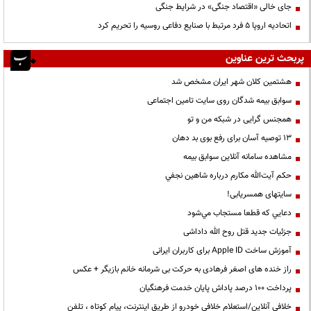
جای خالی «اقتصاد جنگی» در شرایط جنگی
اتحادیه اروپا ۵ فرد مرتبط با صنایع دفاعی روسیه را تحریم کرد
پربحث ترین عناوین
هشتمین کلان شهر ایران مشخص شد
سوابق بیمه شدگان روی سایت تامین اجتماعی
همجنس گرایی در شبکه من و تو
13 توصیه آسان برای رفع بوی بد دهان
مشاهده سامانه آنلاين سوابق بیمه
حكم آيت‌الله مكارم درباره شاهين نجفي
سایتهای همسریابی!
دعايي كه قطعا مستجاب مي‌شود
جزئیات جدید قتل روح الله داداشی
آموزش ساخت Apple ID برای کاربران ایرانی
راز خنده های اصغر فرهادی به حرکت بی شرمانه خانم بازیگر + عکس
پرداخت ۱۰۰ درصد پاداش پایان خدمت فرهنگیان
خلافی آنلاین/استعلام خلافی خودرو از طریق اینترنت، پیام کوتاه ، تلفن