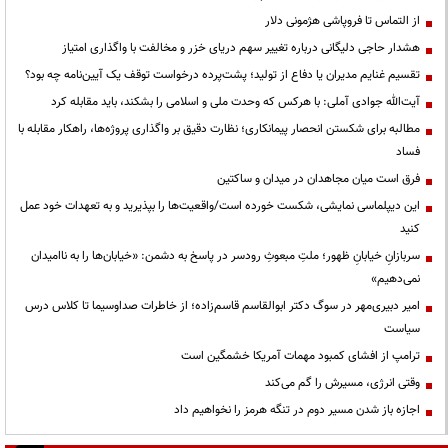
از التماس تا فروپاشی هژمونی دلار
هشدار حاجی دلیگانی درباره تغییر سهم دریای خزر و مخالفت با واگذاری امتیاز
تقسیم غنایم مدیران یا دفاع از تولید؛ پشت‌پرده درخواست توقف یک آیین‌نامه چه بود؟
آیت‌الله جوادی آملی: با هرکس که وحدت ملی و اسلامی را بشکند، باید مقابله کرد
مطالبه برای شکستن انحصار پیمانکاری؛ نظارت دقیق بر واگذاری پروژه‌ها، راهکار مقابله با
فساد
فرق است میان مجاهدان در میدان و ساکتین
این دیپلماسی نمایشی، شکست خورده است/واقعیت‌ها را بپذیرید و به تعهدات خود عمل
کنید
سربازانِ خیابانِ ظهور؛ ملتِ مبعوثِ رودسر در پاسخ به دشمن: «خیابان‌ها را به ناامیدان
نمی‌دهیم»
امیر دبیری‌مهر در سوگ دکتر ابوالقاسم قاسم‌زاده؛ از خاطرات صداوسیما تا کلاس درس
سیاست
ترامپ از افشای کمبود مهمات آمریکا خشمگین است
وقتی انرژی، مسیرش را گم می‌کند
اجازه باز شدن مسیر دوم در تنگه هرمز را نخواهیم داد