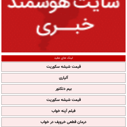
لینک های مفید
قیمت شیشه سکوریت
آلپاری
بیم دتکتور
قیمت شیشه سکوریت
فیلم آپنه خواب
درمان قطعی خروپف در خواب