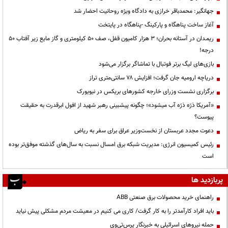
جهانگیر: محمدباقر خرازی به دادگاه ویژه روحانیت احضار شد
آغاز ساخت پناهگاه و پارکینگ -پناهگاه در پایتخت
ریمـدان در آستانه بحران؛ ۳ هزار کامیون قفل، صف ۵۰ کیلومتری و گاز مایع زیر آفتاب ۵۰
درجه!
بازی‌های لیگ برتر فوتبال با تماشاگر برگزار می‌شود
دریاچه ارومیه جان گرفت؛ افزایش ۷۸ سانتی‌متری تراز
برگزاری نشست وزرای خارجه کشورهای بریکس در نیویورک
«آمریکا ذرّه ذرّه آب میشود»؛ چگونه پیشبینی رهبر شهید از افول ابرقدرت به حقیقت
پیوست؟
دعوت مجدد عربستان از نخست‌وزیر عراق برای سفر به ریاض
رئیس کمیسیون انرژی: مدیریت شبکه برق امسال نسبت به سال‌های گذشته موفق‌تر بوده
است
پربازدید ها
راهنمای خرید محصولات برق صنعتی ABB
باید افراد کارآمدتر را به کار گرفت/ کاری می کنیم در معیشت مردم مشکلی پیش نیاید
حمله نیروهای اسرائیلی به خبرنگار پرس‌تی‌وی