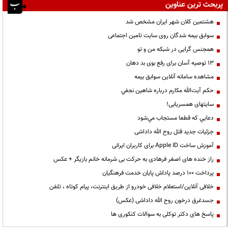
پربحث ترین عناوین
هشتمین کلان شهر ایران مشخص شد
سوابق بیمه شدگان روی سایت تامین اجتماعی
همجنس گرایی در شبکه من و تو
13 توصیه آسان برای رفع بوی بد دهان
مشاهده سامانه آنلاين سوابق بیمه
حكم آيت‌الله مكارم درباره شاهين نجفي
سایتهای همسریابی!
دعايي كه قطعا مستجاب مي‌شود
جزئیات جدید قتل روح الله داداشی
آموزش ساخت Apple ID برای کاربران ایرانی
راز خنده های اصغر فرهادی به حرکت بی شرمانه خانم بازیگر + عکس
پرداخت ۱۰۰ درصد پاداش پایان خدمت فرهنگیان
خلافی آنلاین/استعلام خلافی خودرو از طریق اینترنت، پیام کوتاه ، تلفن
جسدغرق درخون روح الله داداشی (عکس)
پاسخ های دکتر توکلی به سوالات کنکوری ها