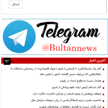
آخرین اخبار
آغاز یک سلسله‌کلیپ ۱۰ قسمتی با محور «جهاد اقتصادی»؛ از ریشه‌یابی مشکلات تا
راهکارهایی که می‌تواند مسیر اقتصاد کشور را تغییر دهد
هشدار نسبت به وقوع تندباد در تهران
آغاز ثبت‌نام آزمون ارشد علوم پزشکی از امروز
شواهد پژوهشی از وجود فسفر در بمباران «لامرد» حکایت دارد
خاصیت عجیب رژیم اشغالگر قدس از زبان دیپلمات سازمان ملل
ابراز نگرانی نسبت به افزایش غلط‌ها در نوشته‌های شهری