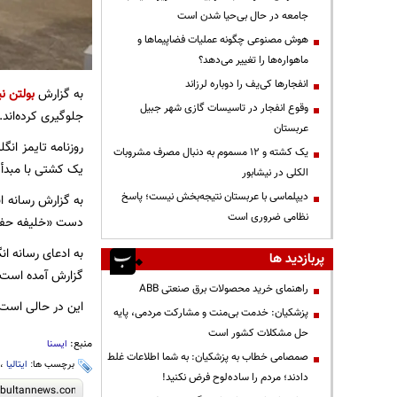
جامعه در حال بی‌حیا شدن است
هوش مصنوعی چگونه عملیات فضاپیماها و
ماهواره‌ها را تغییر می‌دهد؟
انفجارها کی‌یف را دوباره لرزاند
به گزارش
بولتن نی
وقوع انفجار در تاسیسات گازی شهر جبیل
جلوگیری کرده‌اند.
عربستان
روزنامه تایمز ان
یک کشته و ۱۲ مسموم به دنبال مصرف مشروبات
یک کشتی با مبدأ
الکلی در نیشابور
دیپلماسی با عربستان نتیجه‌بخش نیست؛ پاسخ
به گزارش رسانه ا
نظامی ضروری است
دست «خلیفه حفتر» 
به ادعای رسانه ان
پربازدید ها
گزارش آمده است: «
راهنمای خرید محصولات برق صنعتی ABB
این در حالی است ک
پزشکیان: خدمت بی‌منت و مشارکت مردمی، پایه
حل مشکلات کشور است
منبع:
ایسنا
صمصامی خطاب به پزشکیان: به شما اطلاعات غلط
برچسب ها:
ایتالیا
،
دادند؛ مردم را ساده‌لوح فرض نکنید!