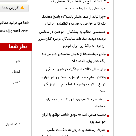
3 اشتباه رایج در انتخاب رنگ صنعتی که
گزارش خطا
هزینه‌اش را سال‌ها می‌پردازید...
«چرا نباید از شما متنفر باشند؟»؛ پاسخ معنادار
شما می توانید مطالب 
یک کاربر خارجی به قدرت و توانمندی ایرانیان
nnews@gmail.com
صمصامی خطاب به پزشکیان: خودتان در مجلس
بودید؛ دیدید انتقادات نمایندگان درباره گران‌سازی
نظر شما
ارز بود، نه واگذاری ایران‌خودرو
وقتی دیتاسنترها از هوش مصنوعی جلو می‌زنند؛
زنگ خطر برای اقتصاد AI
نام
جای خالی «اقتصاد جنگی» در شرایط جنگی
ایمیل
واکنش امام جمعه اردبیل به سخنان باقر خرازی:
* نظر
دروغ بستن به رهبری قطعاً جرم بسیار بزرگی
است
از خبرسازی تا جریان‌سازی نقشه راه مدیران
هوشمند
بسنت مدعی شد: به زودی شاهد توافق با ایران
خواهیم بود
* کد امنیتی
اعتراف رسانه‌های خارجی به شکست ترامپ؛