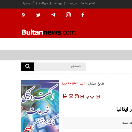
تماس با ما
|
درباره ما
|
پیوندها
|
خبرنامه
|
آب و هوا
تاریخ انتشار:
۱۲ تير ۱۴۰۳ - ۱۸:۰۴
‍‍‍ پ
پ
یتالیا
ده است.