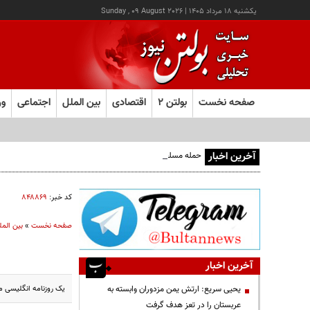
يکشنبه ۱۸ مرداد ۱۴۰۵
|
Sunday , 09 August 2026
صفحه نخست
بولتن ۲
اقتصادی
بین الملل
اجتماعی
ور
آخرین اخبار
حمله مسلحانه به قهوه‌خانه‌ای در زاهدان؛ ۲ نفر جان باختند
کد خبر:
۸۴۸۸۶۹
صفحه نخست
»
بین المل
آخرین اخبار
یک روزنامه انگلیسی مد
یحیی سریع: ارتش یمن مزدوران وابسته به
عربستان را در تعز هدف گرفت