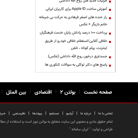
جزئیات جدید قتل روح الله داداشی
آموزش ساخت Apple ID برای کاربران ایرانی
راز خنده های اصغر فرهادی به حرکت بی شرمانه
خانم بازیگر + عکس
پرداخت ۱۰۰ درصد پاداش پایان خدمت فرهنگیان
خلافی آنلاین/استعلام خلافی خودرو از طریق
اینترنت، پیام کوتاه ، تلفن
جسدغرق درخون روح الله داداشی (عکس)
پاسخ های دکتر توکلی به سوالات کنکوری ها
صفحه نخست
|
بولتن ۲
|
اقتصادی
|
بین الملل
|
|
|
|
|
|
|
تماس با ما
درباره ما
آرشیو
جستجو
پیوندها
نظرسنجی
خبرن
تمام حقوق مادی و معنوی این سایت متعلق به بولتن نیوز است و استفاده از مطالب
طراحی و تولید: "
ایران سامانه
"