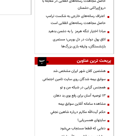
حاصل مجاهدت رسانه‌های انقلابی در مقابله با
دروغ‌پراکنی دشمنان
اعتراف رسانه‌های خارجی به شکست ترامپ
حاصل مجاهدت رسانه‌های انقلابی است
مبادا اختیار تنگه هرمز را به دشمن بدهید
اتاق پول دولت در دل بورس؛ مستمری
بازنشستگان، وثیقه بازی بزرگ‌ها
پربحث ترین عناوین
هشتمین کلان شهر ایران مشخص شد
سوابق بیمه شدگان روی سایت تامین اجتماعی
همجنس گرایی در شبکه من و تو
13 توصیه آسان برای رفع بوی بد دهان
مشاهده سامانه آنلاين سوابق بیمه
حكم آيت‌الله مكارم درباره شاهين نجفي
سایتهای همسریابی!
دعايي كه قطعا مستجاب مي‌شود