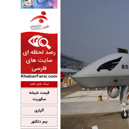
لینک های مفید
قیمت شیشه
سکوریت
آلپاری
بیم دتکتور