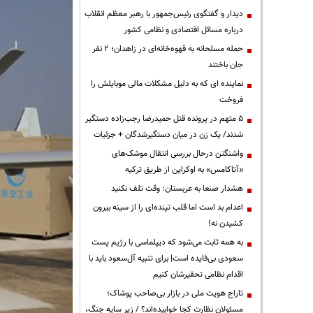
دیدار و گفتگوی رئیس‌جمهور با رهبر معظم انقلاب
درباره مسائل اقتصادی و نظامی کشور
حمله مسلحانه به قهوه‌خانه‌ای در زاهدان؛ ۲ نفر
جان باختند
نماینده ای که به دلیل مشکلات مالی موبایلش را
فروخت
۵ متهم در پرونده قتل حمیدرضا رجب‌زاده دستگیر
شدند/ یک زن در میان دستگیرشدگان + جزئیات
واشنگتن درحال بررسی انتقال موشک‌های
«آتاکامس» به اوکراین از طریق ترکیه
هشدار صنعا به عربستان: وقت تلف نکنید
اعدام بد است اما قلب تپنده‌ای را از سینه بیرون
کشیدن نه!
به همه ثابت می‌شود که دیپلماسی با رژیم پست
سعودی بی‌فایده است| برای تنبیه آل‌سعود باید با
اقدام نظامی تحقیرشان کنیم
تاراج هویت ملی در بازار بی‌صاحب پوشاک؛
مسئولان نظارت کجا خوابیده‌اند؟ / زیر سایه جنگ،