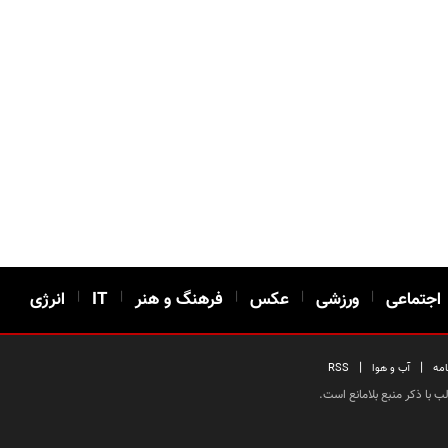
اجتماعی
|
ورزشی
|
عکس
|
فرهنگ و هنر
|
IT
|
انرژی
|
|
امه
آب و هوا
RSS
 با ذکر منبع بلامانع است.