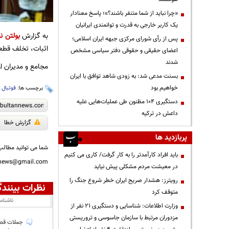
«چرا نباید از شما متنفر باشند؟»؛ پاسخ معنادار
یک کاربر خارجی به قدرت و توانمندی ایرانیان
به گزارش
بولتن نی
پس از رأی شورای مرکزی جبهه ایران اسلامی؛
اثبات، تخلف قطعی
اعضای حقیقی و حقوقی دفتر سیاسی مشخص
شدند
مجامع و مدیران ا
بسنت مدعی شد: به زودی شاهد توافق با ایران
خواهیم بود
برچسب ها:
فوتبال
،
دستگیری ۱۰۴ مظنون طی عملیات‌هایی علیه
داعش در ترکیه
گزارش خطا
پربازدید ها
شما می توانید مطالب 
باید افراد کارآمدتر را به کار گرفت/ کاری می کنیم
nnews@gmail.com
در معیشت مردم مشکلی پیش نیاید
رویترز: هشدار صریح ایران خطر شروع جنگ را
نظرات بینندگ
متوقف کرد
ناشنا
وزارت اطلاعات: شناسایی و دستگیری ۲۱ نفر از
مزدوران مرتبط با سازمان جاسوسی و تروریستی
جملات قصا