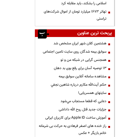
اسلامی را بشکند، باید مقابله کرد
تهاتر ۱۶۷۳ میلیارد تومان از اموال شرکت‌های
تراستی
پربحث ترین عناوین
هشتمین کلان شهر ایران مشخص شد
سوابق بیمه شدگان روی سایت تامین اجتماعی
همجنس گرایی در شبکه من و تو
13 توصیه آسان برای رفع بوی بد دهان
مشاهده سامانه آنلاين سوابق بیمه
حكم آيت‌الله مكارم درباره شاهين نجفي
سایتهای همسریابی!
دعايي كه قطعا مستجاب مي‌شود
جزئیات جدید قتل روح الله داداشی
آموزش ساخت Apple ID برای کاربران ایرانی
راز خنده های اصغر فرهادی به حرکت بی شرمانه
خانم بازیگر + عکس