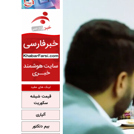
لینک های مفید
قیمت شیشه
سکوریت
آلپاری
بیم دتکتور