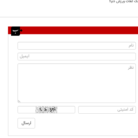
گ لغات ورزش دنیا!