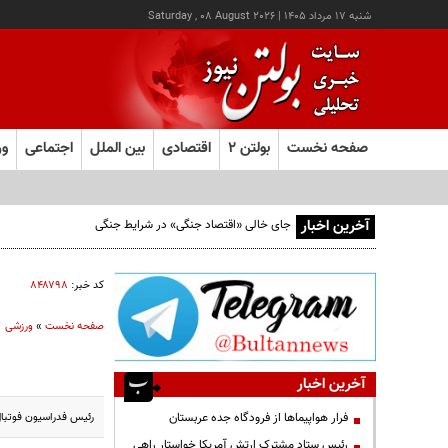
شنبه ۱۷ مرداد ۱۴۰۵
|
Saturday , 08 August 2026
صفحه نخست
بولتن ۲
اقتصادی
بین الملل
اجتماعی
ور
آخرین اخبار
جای خالی «اقتصاد جنگی» در شرایط جنگی
کد خبر:
۸۴۸۷۹۸
صفحه نخست
»
ورزشی
آخرین اخبار
رئیس فدراسیون فوتبال:به صراحت اعلام می‌کنم که
فرار هواپیماها از فرودگاه جده عربستان
رئیس ستاد مشترک ارتش آمریکا خواستار راهی