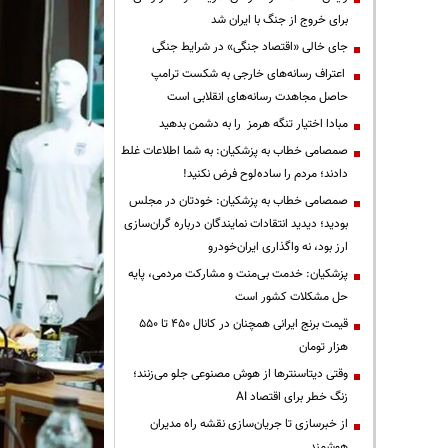
برای خروج از جنگ با ایران شد
جای خالی «اقتصاد جنگی» در شرایط جنگی
اعتراف رسانه‌های خارجی به شکست ترامپ
حاصل مجاهدت رسانه‌های انقلابی است
مبادا اختیار تنگه هرمز را به دشمن بدهید
صمصامی خطاب به پزشکیان: به شما اطلاعات غلط
دادند؛ مردم را ساده‌لوح فرض نکنید!
صمصامی خطاب به پزشکیان: خودتان در مجلس
بودید؛ دیدید انتقادات نمایندگان درباره گران‌سازی
ارز بود، نه واگذاری ایران‌خودرو
پزشکیان: خدمت بی‌منت و مشارکت مردمی، پایه
حل مشکلات کشور است
قیمت‌ برنج ایرانی همچنان در کانال ۴۵۰ تا ۵۵۰
هزار تومان
وقتی دیتاسنترها از هوش مصنوعی جلو می‌زنند؛
زنگ خطر برای اقتصاد AI
از خبرسازی تا جریان‌سازی نقشه راه مدیران
هوشمند