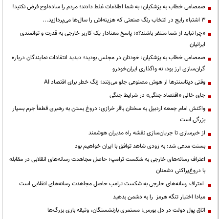
صمصامی خطاب به پزشکیان: به شما اطلاعات غلط دادند؛ مردم را ساده‌لوح فرض نکنید!
3 اشتباه رایج در انتخاب رنگ صنعتی که هزینه‌اش را سال‌ها می‌پردازید...
«چرا نباید از شما متنفر باشند؟»؛ پاسخ معنادار یک کاربر خارجی به قدرت و توانمندی
ایرانیان
صمصامی خطاب به پزشکیان: خودتان در مجلس بودید؛ دیدید انتقادات نمایندگان درباره
گران‌سازی ارز بود، نه واگذاری ایران‌خودرو
وقتی دیتاسنترها از هوش مصنوعی جلو می‌زنند؛ زنگ خطر برای اقتصاد AI
جای خالی «اقتصاد جنگی» در شرایط جنگی
واکنش امام جمعه اردبیل به سخنان باقر خرازی: دروغ بستن به رهبری قطعاً جرم بسیار
بزرگی است
از خبرسازی تا جریان‌سازی نقشه راه مدیران هوشمند
بسنت مدعی شد: به زودی شاهد توافق با ایران خواهیم بود
اعتراف رسانه‌های خارجی به شکست ترامپ؛ حاصل مجاهدت رسانه‌های انقلابی در مقابله
با دروغ‌پراکنی دشمنان
اعتراف رسانه‌های خارجی به شکست ترامپ حاصل مجاهدت رسانه‌های انقلابی است
مبادا اختیار تنگه هرمز را به دشمن بدهید
اتاق پول دولت در دل بورس؛ مستمری بازنشستگان، وثیقه بازی بزرگ‌ها