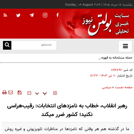
يکشنبه ۱۸ مرداد ۱۴۰۵
|
Sunday , 09 August 2026
از
و
ته
حمله مسلحانه به قهوه‌خانه‌ای در زاهدان؛ ۲ نفر جان باختند
ن
نو
کد خبر:
۸۴۸۷۹۶
تاریخ انتشار:
۱۱ تير ۱۴۰۳ - ۱۶:۳۲
صفحه نخست
»
سیاسی
‍‍‍ پ
پ
رهبر انقلاب، خطاب به نامزدهای انتخابات: رقیب‌هراسی
نکنید؛ کشور ضرر میکند
ما در گذشته هم هر وقتی که نامزدها در مناظرات تلویزیونی و غیره روش