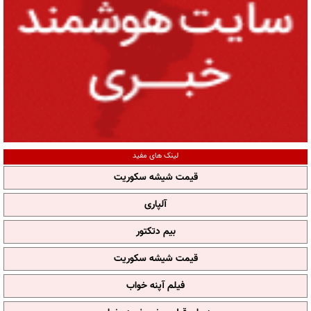
لینک های مفید
قیمت شیشه سکوریت
آلپاری
بیم دتکتور
قیمت شیشه سکوریت
فیلم آپنه خواب