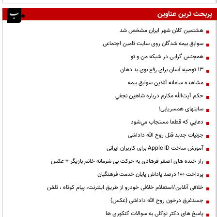
پربحث ترین عناوین
هشتمین کلان شهر ایران مشخص شد
سوابق بیمه شدگان روی سایت تامین اجتماعی
همجنس گرایی در شبکه من و تو
13 توصیه آسان برای رفع بوی بد دهان
مشاهده سامانه آنلاين سوابق بیمه
حكم آيت‌الله مكارم درباره شاهين نجفي
سایتهای همسریابی!
دعايي كه قطعا مستجاب مي‌شود
جزئیات جدید قتل روح الله داداشی
آموزش ساخت Apple ID برای کاربران ایرانی
راز خنده های اصغر فرهادی به حرکت بی شرمانه خانم بازیگر + عکس
پرداخت ۱۰۰ درصد پاداش پایان خدمت فرهنگیان
خلافی آنلاین/استعلام خلافی خودرو از طریق اینترنت، پیام کوتاه ، تلفن
جسدغرق درخون روح الله داداشی (عکس)
پاسخ های دکتر توکلی به سوالات کنکوری ها