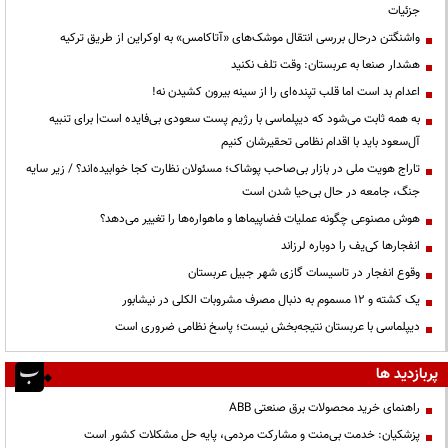
جزئیات
واشنگتن درحال بررسی انتقال موشک‌های «آتاکامس» به اوکراین از طریق ترکیه
هشدار صنعا به عربستان: وقت تلف نکنید
اعدام بد است اما قلب تپنده‌ای را از سینه بیرون کشیدن نه!
به همه ثابت می‌شود که دیپلماسی با رژیم پست سعودی بی‌فایده است| برای تنبیه
آل‌سعود باید با اقدام نظامی تحقیرشان کنیم
تاراج هویت ملی در بازار بی‌صاحب پوشاک؛ مسئولان نظارت کجا خوابیده‌اند؟ / زیر سایه
جنگ، جامعه در حال بی‌حیا شدن است
هوش مصنوعی چگونه عملیات فضاپیماها و ماهواره‌ها را تغییر می‌دهد؟
انفجارها کی‌یف را دوباره لرزاند
وقوع انفجار در تاسیسات گازی شهر جبیل عربستان
یک کشته و ۱۲ مسموم به دنبال مصرف مشروبات الکلی در نیشابور
دیپلماسی با عربستان نتیجه‌بخش نیست؛ پاسخ نظامی ضروری است
پربازدید ها
راهنمای خرید محصولات برق صنعتی ABB
پزشکیان: خدمت بی‌منت و مشارکت مردمی، پایه حل مشکلات کشور است