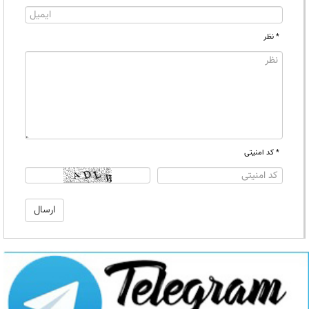
* نظر
* کد امنیتی