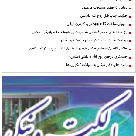
دعايي كه قطعا مستجاب مي‌شود
جزئیات جدید قتل روح الله داداشی
آموزش ساخت Apple ID برای کاربران ایرانی
راز خنده های اصغر فرهادی به حرکت بی شرمانه خانم بازیگر + عکس
پرداخت ۱۰۰ درصد پاداش پایان خدمت فرهنگیان
خلافی آنلاین/استعلام خلافی خودرو از طریق اینترنت، پیام کوتاه ، تلفن
جسدغرق درخون روح الله داداشی (عکس)
پاسخ های دکتر توکلی به سوالات کنکوری ها