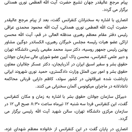
پیام مرجع عالیقدر جهان تشیع حضرت آیت الله العظمی نوری همدانی
برگزار می گردد.
انصاری با اشاره به سخنرانان کنفرانس گفت، بعد از پیام مرجع عالیقدر
حضرت آیت الله العطمی نوری همدانی، آیت الله محمود محمدی عراقی
رئیس دفتر مقام معظم رهبری مدظله العالی در قم، آیت الله محسن
اراکی عضو هیات رئیسه مجلس خبرگان رهبری، الکساندر دوگین مشاور
پوتین رئیس جمهور روسیه، دکتر سید محمد مقیمی رئیس دانشگاه تهران
و دبیر علمی کنفرانس، محسن پاک آیین عضو شورای عالی سازمان جوانان
حقوق بشر و سفیر اسبق ایران در آذربایجان، دکتر عسکر جلالیان معاون
حقوق بشر و امور بین الملل وزارت دادگستری، حمید نوری شهروند ایرانی
بازداشت شده غیرقانونی در کشور سوئد، کاظم دارابی قربانی محاکمه
ناعادلانه در ماجرای میکونوس آلمان سخنرانی می کنند.
دبیرکل سازمان جوانان حقوق بشر با اشاره به زمان و مکان کنفرانس
گفت، این کنفرانس فردا سه شنبه 12 تیرماه ساعت 8:30 صبح الی 12 در
سازمان مرکزی دانشگاه تهران، سالن شهید آیت الله رئیسی برگزار می
گردد.
انصاری در پایان گفت در این کنفرانس از خانواده معظم شهدای غزه،