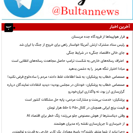
آخرین اخبار
فرار هواپیماها از فرودگاه جده عربستان
رئیس ستاد مشترک ارتش آمریکا خواستار راهی برای خروج از جنگ با ایران شد
جای خالی «اقتصاد جنگی» در شرایط جنگی
اعتراف رسانه‌های خارجی به شکست ترامپ حاصل مجاهدت رسانه‌های انقلابی است
مبادا اختیار تنگه هرمز را به دشمن بدهید
صمصامی خطاب به پزشکیان: به شما اطلاعات غلط دادند؛ مردم را ساده‌لوح فرض نکنید!
صمصامی خطاب به پزشکیان: خودتان در مجلس بودید؛ دیدید انتقادات نمایندگان درباره
گران‌سازی ارز بود، نه واگذاری ایران‌خودرو
پزشکیان: خدمت بی‌منت و مشارکت مردمی، پایه حل مشکلات کشور است
قیمت‌ برنج ایرانی همچنان در کانال ۴۵۰ تا ۵۵۰ هزار تومان
وقتی دیتاسنترها از هوش مصنوعی جلو می‌زنند؛ زنگ خطر برای اقتصاد AI
از خبرسازی تا جریان‌سازی نقشه راه مدیران هوشمند
«چرا نباید از شما متنفر باشند؟»؛ پاسخ معنادار یک کاربر خارجی به قدرت و توانمندی