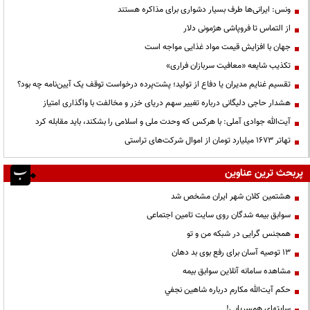
ونس: ایرانی‌ها طرف بسیار دشواری برای مذاکره هستند
از التماس تا فروپاشی هژمونی دلار
جهان با افزایش قیمت مواد غذایی مواجه است
تکذیب شایعه «معافیت سربازان فراری»
تقسیم غنایم مدیران یا دفاع از تولید؛ پشت‌پرده درخواست توقف یک آیین‌نامه چه بود؟
هشدار حاجی دلیگانی درباره تغییر سهم دریای خزر و مخالفت با واگذاری امتیاز
آیت‌الله جوادی آملی: با هرکس که وحدت ملی و اسلامی را بشکند، باید مقابله کرد
تهاتر ۱۶۷۳ میلیارد تومان از اموال شرکت‌های تراستی
پربحث ترین عناوین
هشتمین کلان شهر ایران مشخص شد
سوابق بیمه شدگان روی سایت تامین اجتماعی
همجنس گرایی در شبکه من و تو
13 توصیه آسان برای رفع بوی بد دهان
مشاهده سامانه آنلاين سوابق بیمه
حكم آيت‌الله مكارم درباره شاهين نجفي
سایتهای همسریابی!