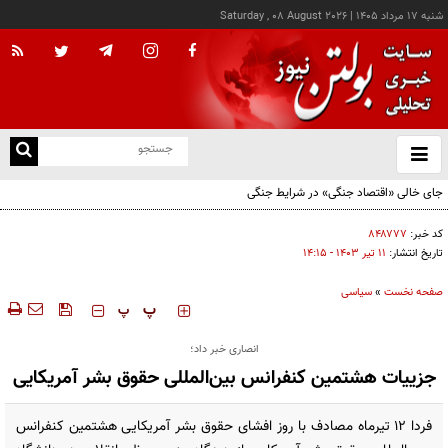
شنبه ۱۷ مرداد ۱۴۰۵
|
Saturday , 08 August 2026
از
و
ته
جای خالی «اقتصاد جنگی» در شرایط جنگی
ن
نو
کد خبر:
۸۴۸۷۷۷
تاریخ انتشار:
۱۱ تير ۱۴۰۳ - ۱۴:۱۵
صفحه نخست
»
سیاسی
‍‍‍ پ
پ
انصاری خبر داد؛
جزییات هشتمین کنفرانس بین‌المللی حقوق بشر آمریکایی
فردا ۱۲ تیرماه مصادف با روز افشای حقوق بشر آمریکایی هشتمین کنفرانس