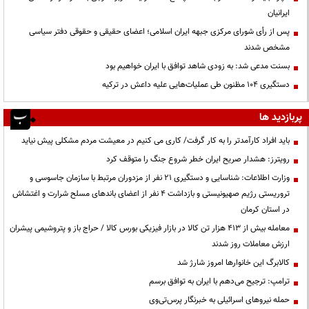
ایرانیان
پس از رأی شورای مرکزی جبهه ایران اسلامی؛ اعضای حقیقی و حقوقی دفتر سیاسی
مشخص شدند
بسنت مدعی شد: به زودی شاهد توافق با ایران خواهیم بود
دستگیری ۱۰۴ مظنون طی عملیات‌هایی علیه داعش در ترکیه
پربازدید ها
باید افراد کارآمدتر را به کار گرفت/ کاری می کنیم در معیشت مردم مشکلی پیش نیاید
رویترز: هشدار صریح ایران خطر شروع جنگ را متوقف کرد
وزارت اطلاعات: شناسایی و دستگیری ۲۱ نفر از مزدوران مرتبط با سازمان جاسوسی و
تروریستی رژیم صهیونیستی و بازداشت ۴ نفر از اعضای باندهای مسلح شرارت و اغتشاش
در استان کرمان
معامله بیش از ۴۱۳ هزار تن کالا در بازار فیزیکی بورس کالا / حراج باز و پتروشیمی پیشران
ارزش معاملات روز شدند
کالابرگ این خانوارها امروز شارژ شد
ترامپ: ترجیح می‌دهم با ایران به توافق برسم
حمله نیروهای اسرائیلی به خبرنگار پرس‌تی‌وی