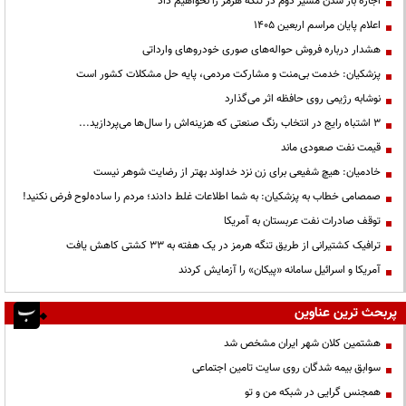
اجازه باز شدن مسیر دوم در تنگه هرمز را نخواهیم داد
اعلام پایان مراسم اربعین ۱۴۰۵
هشدار درباره فروش حواله‌های صوری خودروهای وارداتی
پزشکیان: خدمت بی‌منت و مشارکت مردمی، پایه حل مشکلات کشور است
نوشابه رژیمی روی حافظه اثر می‌گذارد
3 اشتباه رایج در انتخاب رنگ صنعتی که هزینه‌اش را سال‌ها می‌پردازید...
قیمت نفت صعودی ماند
خادمیان: هیچ شفیعی برای زن نزد خداوند بهتر از رضایت شوهر نیست
صمصامی خطاب به پزشکیان: به شما اطلاعات غلط دادند؛ مردم را ساده‌لوح فرض نکنید!
توقف صادرات نفت عربستان به آمریکا
ترافیک کشتیرانی از طریق تنگه هرمز در یک هفته به ۳۳ کشتی کاهش یافت
آمریکا و اسرائیل سامانه «پیکان» را آزمایش کردند
پربحث ترین عناوین
هشتمین کلان شهر ایران مشخص شد
سوابق بیمه شدگان روی سایت تامین اجتماعی
همجنس گرایی در شبکه من و تو