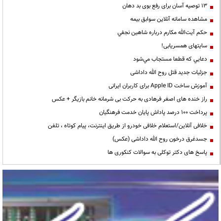
13 توصیه آسان برای رفع بوی بد دهان
مشاهده سامانه آنلاين سوابق بیمه
حكم آيت‌الله مكارم درباره شاهين نجفي
سایتهای همسریابی!
دعايي كه قطعا مستجاب مي‌شود
جزئیات جدید قتل روح الله داداشی
آموزش ساخت Apple ID برای کاربران ایرانی
راز خنده های اصغر فرهادی به حرکت بی شرمانه خانم بازیگر + عکس
پرداخت ۱۰۰ درصد پاداش پایان خدمت فرهنگیان
خلافی آنلاین/استعلام خلافی خودرو از طریق اینترنت، پیام کوتاه ، تلفن
جسدغرق درخون روح الله داداشی (عکس)
پاسخ های دکتر توکلی به سوالات کنکوری ها