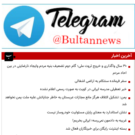
آخرین اخبار
۳۰ سال واگذاری و خروج ثروت ملی؛ گام دوم تضعیف بنیه مردم وایجاد نارضایتی در بین
احاد مردم
سفر فرمانده سنتکام به اراضی اشغالی
خبر تعطیلی مدرسه ایرانی در کویت به صورت رسمی اعلام نشده
یمن: تشکیل ائتلاف هرگز مانع مجازات عربستان به خاطر جنایاتش علیه ملت یمن نخواهد
شد
نشان استاندارد به معنای پایان مسئولیت خودروساز نیست
غریبه به دادمون نمی‌رسه؛ ایرانی بخریم!
بسته اینترنت رایگان برای خبرنگاران فعال شد