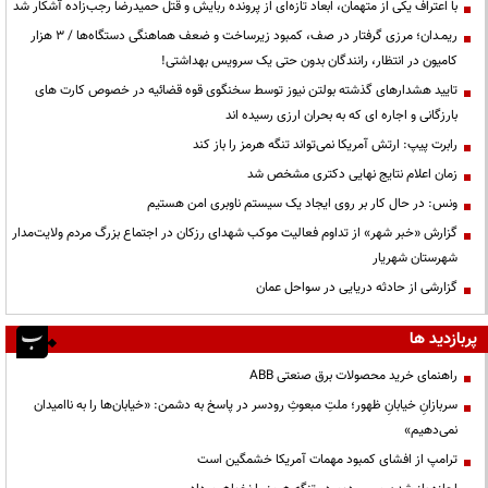
با اعتراف یکی از متهمان، ابعاد تازه‌ای از پرونده ربایش و قتل حمیدرضا رجب‌زاده آشکار شد
ریمـدان؛ مرزی گرفتار در صف، کمبود زیرساخت و ضعف هماهنگی دستگاه‌ها / ۳ هزار
کامیون در انتظار، رانندگان بدون حتی یک سرویس بهداشتی!
تایید هشدارهای گذشته بولتن نیوز توسط سخنگوی قوه قضائیه در خصوص کارت های
بارزگانی و اجاره ای که به بحران ارزی رسیده اند
رابرت پیپ: ارتش آمریکا نمی‌تواند تنگه هرمز را باز کند
زمان اعلام نتایج نهایی دکتری مشخص شد
ونس: در حال کار بر روی ایجاد یک سیستم ناوبری امن هستیم
گزارش «خبر شهر» از تداوم فعالیت موکب شهدای رزکان در اجتماع بزرگ مردم ولایت‌مدار
شهرستان شهریار
گزارشی از حادثه دریایی در سواحل عمان
پربازدید ها
راهنمای خرید محصولات برق صنعتی ABB
سربازانِ خیابانِ ظهور؛ ملتِ مبعوثِ رودسر در پاسخ به دشمن: «خیابان‌ها را به ناامیدان
نمی‌دهیم»
ترامپ از افشای کمبود مهمات آمریکا خشمگین است