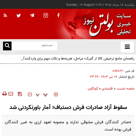
يکشنبه ۱۸ مرداد ۱۴۰۵
|
Sunday , 09 August 2026
از
و
ته
راهنمای جامع ترخیص کالا از گمرک؛ مراحل، هزینه‌ها و نکات مهم برای واردکنندگان
ن
نو
کد خبر:
۸۴۸۷۳۱
تاریخ انتشار:
۰۹ تير ۱۴۰۳ - ۲۳:۲۶
صفحه نخست
»
اقتصادی
»
گوناگون
‍‍‍ پ
پ
سقوط آزاد صادرات فرش دستباف؛ آمار باورنکردنی شد
«صادر کنندگان فرش مشوقی ندارند و مصوبه تعهد ارزی به ضرر کنندگان
فرش بوده است.