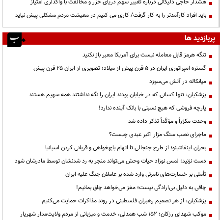
هشدار حاجی دلیگانی درباره تغییر سهم دریای خزر و مخالفت با واگذاری امتیاز
باید افراد کارآمدتر را به کار گرفت/ کاری می کنیم در معیشت مردم مشکلی پیش نیاید
پربازدید ها
تنگه هرمز قابل معامله نیست برای آمریکا معبر باز نکنید
گستره امپراتوری ایران در ۵ قرن پیش از میلاد؛ تصویری از ایران ۲۵ قرن پیش
میانکاله در آتش می‌سوزد
پزشکیان: تنها کسانی که در خیابان بودند ایران را نگه نداشتند همه سهیم هستند
پارچه فروشی که هیچ نسبتی با بانک آینده ندارد!
وحدت مکرّراً و مؤکّداً تذکر داده شد
ماجرای نصب سنگ مزار اکبر عبدی چیست؟
بحران اینفانتینو؛ از طرح جنجالی تا اتهام باج‌خواهی و قربانی کردن اسپانیا
دست نزنید؛ لمس نوزاد حیات وحش می‌تواند منجر به رد شدنشان توسط مادرشان شود
تأملی بر خسارت‌های نامرئی وارد شده بر عاملان جنگ علیه ایران
چاقی به دلیل بی‌ارادگی نیست؛ مغز می‌خواهد چاق بمانیم!
پزشکیان: از هر تصمیم رهبران فلسطینی در روند مذاکرات حمایت می‌کنیم
موکب شهدای رزکان؛ ۱۵۲ شب همدلی، خدمت و میزبانی از مردم ولایت‌مدار شهریار