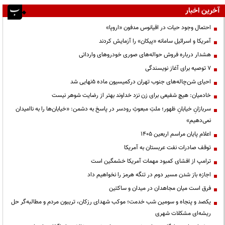
آخرین اخبار
احتمال وجود حیات در اقیانوس مدفون «اروپا»
آمریکا و اسرائیل سامانه «پیکان» را آزمایش کردند
هشدار درباره فروش حواله‌های صوری خودروهای وارداتی
۷ توصیه برای آغاز نویسندگی
احیای شن‌چاله‌های جنوب تهران درکمیسیون ماده ۵نهایی شد
خادمیان: هیچ شفیعی برای زن نزد خداوند بهتر از رضایت شوهر نیست
سربازانِ خیابانِ ظهور؛ ملتِ مبعوثِ رودسر در پاسخ به دشمن: «خیابان‌ها را به ناامیدان
نمی‌دهیم»
اعلام پایان مراسم اربعین ۱۴۰۵
توقف صادرات نفت عربستان به آمریکا
ترامپ از افشای کمبود مهمات آمریکا خشمگین است
اجازه باز شدن مسیر دوم در تنگه هرمز را نخواهیم داد
فرق است میان مجاهدان در میدان و ساکتین
یکصد و پنجاه و سومین شب خدمت؛ موکب شهدای رزکان، تریبون مردم و مطالبه‌گر حل
ریشه‌ای مشکلات شهری