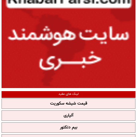
لینک های مفید
قیمت شیشه سکوریت
آلپاری
بیم دتکتور