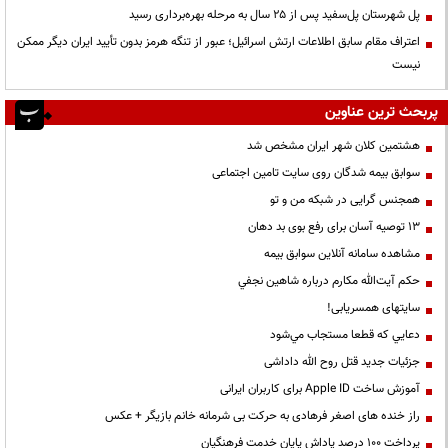
پل شهرستان پل‌سفید پس از ۲۵ سال به مرحله بهره‌برداری رسید
اعتراف مقام سابق اطلاعات ارتش اسرائیل؛ عبور از تنگه هرمز بدون تأیید ایران دیگر ممکن
نیست
پربحث ترین عناوین
هشتمین کلان شهر ایران مشخص شد
سوابق بیمه شدگان روی سایت تامین اجتماعی
همجنس گرایی در شبکه من و تو
13 توصیه آسان برای رفع بوی بد دهان
مشاهده سامانه آنلاين سوابق بیمه
حكم آيت‌الله مكارم درباره شاهين نجفي
سایتهای همسریابی!
دعايي كه قطعا مستجاب مي‌شود
جزئیات جدید قتل روح الله داداشی
آموزش ساخت Apple ID برای کاربران ایرانی
راز خنده های اصغر فرهادی به حرکت بی شرمانه خانم بازیگر + عکس
پرداخت ۱۰۰ درصد پاداش پایان خدمت فرهنگیان