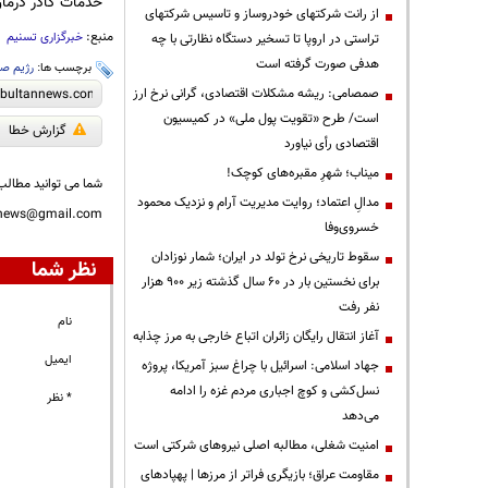
خدمات کادر درمان
از رانت‌ شرکتهای خودروساز و تاسیس شرکتهای
منبع:
خبرگزاری تسنیم
تراستی در اروپا تا تسخیر دستگاه نظارتی با چه
هدفی صورت گرفته است
برچسب ها:
رژیم صه
صمصامی: ریشه مشکلات اقتصادی، گرانی نرخ ارز
است/ طرح «تقویت پول ملی» در کمیسیون
گزارش خطا
اقتصادی رأی نیاورد
میناب؛ شهرِ مقبره‌های کوچک!
شما می توانید مطالب 
مدالِ اعتماد؛ روایت مدیریت آرام و نزدیک محمود
nnews@gmail.com
خسروی‌وفا
سقوط تاریخی نرخ تولد در ایران؛ شمار نوزادان
نظر شما
برای نخستین بار در ۶۰ سال گذشته زیر ۹۰۰ هزار
نفر رفت
نام
آغاز انتقال رایگان زائران اتباع خارجی به مرز چذابه
ایمیل
جهاد اسلامی: اسرائیل با چراغ سبز آمریکا، پروژه
نسل‌کشی و کوچ اجباری مردم غزه را ادامه
* نظر
می‌دهد
‌امنیت شغلی، مطالبه اصلی نیروهای شرکتی است
مقاومت عراق؛ بازیگری فراتر از مرزها | پهپادهای