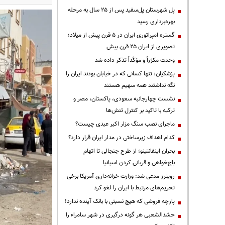
پل شهرستان پل‌سفید پس از ۲۵ سال به مرحله
بهره‌برداری رسید
گستره امپراتوری ایران در ۵ قرن پیش از میلاد؛
تصویری از ایران ۲۵ قرن پیش
وحدت مکرّراً و مؤکّداً تذکر داده شد
پزشکیان: تنها کسانی که در خیابان بودند ایران را
نگه نداشتند همه سهیم هستند
نشست چهارجانبه سعودی، پاکستان، مصر و
ترکیه با تاکید بر کنترل تنش‌ها
ماجرای نصب سنگ مزار اکبر عبدی چیست؟
کدام اهداف زیرساختی در مدار ایران قرار دارد؟
بحران اینفانتینو؛ از طرح جنجالی تا اتهام
باج‌خواهی و قربانی کردن اسپانیا
رویترز مدعی شد: وزارت خزانه‌داری آمریکا برخی
تحریم‌های مرتبط با ایران را لغو کرد
پارچه فروشی که هیچ نسبتی با بانک آینده ندارد!
حشدالشعبی هر گونه درگیری در شهر سامراء را