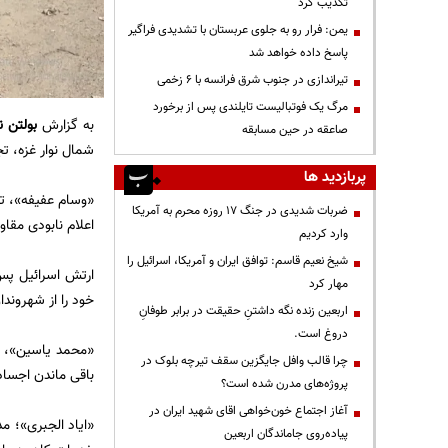
تکذیب کرد
یمن: فرار رو به جلوی عربستان با تشدیدی فراگیر
پاسخ داده خواهد شد
تیراندازی در جنوب شرق فرانسه با ۶ زخمی
مرگ یک فوتبالیست تایلندی پس از برخورد
به گزارش
بولتن ن
صاعقه در حین مسابقه
شمال نوار غزه، تج
پربازدید ها
«وسام عفیفه»، تحل
ضربات شدیدی در جنگ ۱۷ روزه محرم به آمریکا
اعلام نابودی مق
وارد کردیم
شیخ نعیم قاسم: توافق ایران و آمریکا، اسرائیل را
ارتش اسرائیل پس
مهار کرد
خود را از شهروندا
اربعین زنده نگه داشتنِ حقیقت در برابر طوفانِ
دروغ است.
«محمد یاسین»، ش
چرا قالب وافل جایگزین سقف تیرچه بلوک در
باقی ماندن اجساد 
پروژه‌های مدرن شده است؟
آغاز اجتماع خون‌خواهی اقای شهید ایران در
«ایاد الجبری»؛ م
پیاده‌روی جاماندگان اربعین