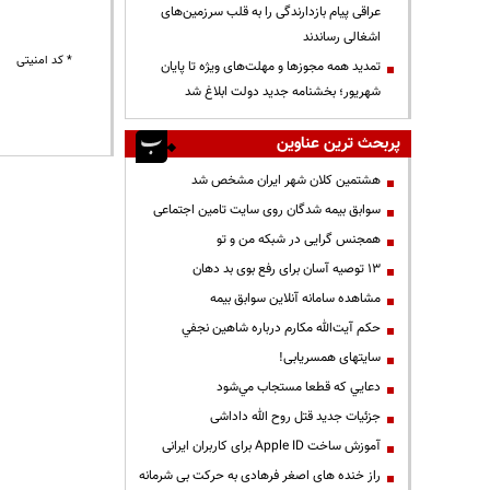
عراقی پیام بازدارندگی را به قلب سرزمین‌های
اشغالی رساندند
* کد امنیتی
تمدید همه مجوزها و مهلت‌های ویژه تا پایان
شهریور؛ بخشنامه جدید دولت ابلاغ شد
پربحث ترین عناوین
هشتمین کلان شهر ایران مشخص شد
سوابق بیمه شدگان روی سایت تامین اجتماعی
همجنس گرایی در شبکه من و تو
13 توصیه آسان برای رفع بوی بد دهان
مشاهده سامانه آنلاين سوابق بیمه
حكم آيت‌الله مكارم درباره شاهين نجفي
سایتهای همسریابی!
دعايي كه قطعا مستجاب مي‌شود
جزئیات جدید قتل روح الله داداشی
آموزش ساخت Apple ID برای کاربران ایرانی
راز خنده های اصغر فرهادی به حرکت بی شرمانه