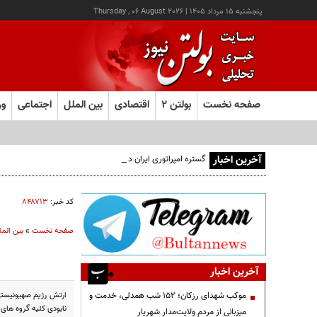
پنجشنبه ۱۵ مرداد ۱۴۰۵
|
Thursday , 06 August 2026
صفحه نخست
بولتن ۲
اقتصادی
بین الملل
اجتماعی
ور
آخرین اخبار
گستره امپراتوری ایران در ۵ قرن پیش از میلاد؛ تصویری از ایران ۲۵ قرن پیش
کد خبر:
۸۴۸۷۱۳
صفحه نخست
»
بین المل
آخرین اخبار
ارتش رژیم صهیونیستی 
موکب شهدای رزکان؛ ۱۵۲ شب همدلی، خدمت و
نابودی کلیه گروه های 
میزبانی از مردم ولایت‌مدار شهریار