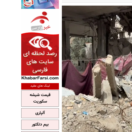
لینک های مفید
قیمت شیشه
سکوریت
آلپاری
بیم دتکتور