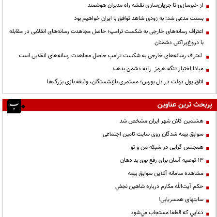
از خبرسازی تا جریان‌سازی نقشه راه مدیران هوشمند
بسنت مدعی شد: به زودی شاهد توافق با ایران خواهیم بود
اعتراف رسانه‌های خارجی به شکست ترامپ؛ حاصل مجاهدت رسانه‌های انقلابی در مقابله
با دروغ‌پراکنی دشمنان
اعتراف رسانه‌های خارجی به شکست ترامپ حاصل مجاهدت رسانه‌های انقلابی است
مبادا اختیار تنگه هرمز را به دشمن بدهید
اتاق پول دولت در دل بورس؛ مستمری بازنشستگان، وثیقه بازی بزرگ‌ها
پربحث ترین عناوین
هشتمین کلان شهر ایران مشخص شد
سوابق بیمه شدگان روی سایت تامین اجتماعی
همجنس گرایی در شبکه من و تو
13 توصیه آسان برای رفع بوی بد دهان
مشاهده سامانه آنلاين سوابق بیمه
حكم آيت‌الله مكارم درباره شاهين نجفي
سایتهای همسریابی!
دعايي كه قطعا مستجاب مي‌شود