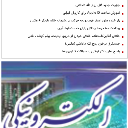
جزئیات جدید قتل روح الله داداشی
آموزش ساخت Apple ID برای کاربران ایرانی
راز خنده های اصغر فرهادی به حرکت بی شرمانه خانم بازیگر + عکس
پرداخت ۱۰۰ درصد پاداش پایان خدمت فرهنگیان
خلافی آنلاین/استعلام خلافی خودرو از طریق اینترنت، پیام کوتاه ، تلفن
جسدغرق درخون روح الله داداشی (عکس)
پاسخ های دکتر توکلی به سوالات کنکوری ها