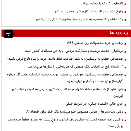
انفجارها کی‌یف را دوباره لرزاند
وقوع انفجار در تاسیسات گازی شهر جبیل عربستان
یک کشته و ۱۲ مسموم به دنبال مصرف مشروبات الکلی در نیشابور
پربازدید ها
راهنمای خرید محصولات برق صنعتی ABB
پزشکیان: خدمت بی‌منت و مشارکت مردمی، پایه حل مشکلات کشور است
صمصامی خطاب به پزشکیان: به شما اطلاعات غلط دادند؛ مردم را ساده‌لوح فرض نکنید!
3 اشتباه رایج در انتخاب رنگ صنعتی که هزینه‌اش را سال‌ها می‌پردازید...
صمصامی خطاب به پزشکیان: خودتان در مجلس بودید؛ دیدید انتقادات نمایندگان درباره
گران‌سازی ارز بود، نه واگذاری ایران‌خودرو
«چرا نباید از شما متنفر باشند؟»؛ پاسخ معنادار یک کاربر خارجی به قدرت و توانمندی
ایرانیان
جای خالی «اقتصاد جنگی» در شرایط جنگی
وقتی دیتاسنترها از هوش مصنوعی جلو می‌زنند؛ زنگ خطر برای اقتصاد AI
واکنش امام جمعه اردبیل به سخنان باقر خرازی: دروغ بستن به رهبری قطعاً جرم بسیار
بزرگی است