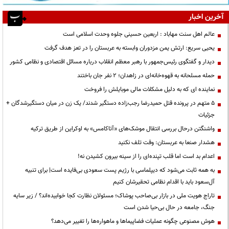
آخرین اخبار
عالم اهل سنت مهاباد : اربعین حسینی جلوه وحدت اسلامی است
یحیی سریع: ارتش یمن مزدوران وابسته به عربستان را در تعز هدف گرفت
دیدار و گفتگوی رئیس‌جمهور با رهبر معظم انقلاب درباره مسائل اقتصادی و نظامی کشور
حمله مسلحانه به قهوه‌خانه‌ای در زاهدان؛ ۲ نفر جان باختند
نماینده ای که به دلیل مشکلات مالی موبایلش را فروخت
۵ متهم در پرونده قتل حمیدرضا رجب‌زاده دستگیر شدند/ یک زن در میان دستگیرشدگان +
جزئیات
واشنگتن درحال بررسی انتقال موشک‌های «آتاکامس» به اوکراین از طریق ترکیه
هشدار صنعا به عربستان: وقت تلف نکنید
اعدام بد است اما قلب تپنده‌ای را از سینه بیرون کشیدن نه!
به همه ثابت می‌شود که دیپلماسی با رژیم پست سعودی بی‌فایده است| برای تنبیه
آل‌سعود باید با اقدام نظامی تحقیرشان کنیم
تاراج هویت ملی در بازار بی‌صاحب پوشاک؛ مسئولان نظارت کجا خوابیده‌اند؟ / زیر سایه
جنگ، جامعه در حال بی‌حیا شدن است
هوش مصنوعی چگونه عملیات فضاپیماها و ماهواره‌ها را تغییر می‌دهد؟