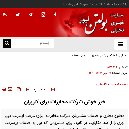
يکشنبه ۱۸ مرداد ۱۴۰۵
|
Sunday , 09 August 2026
از
و
ته
دیدار و گفتگوی رئیس‌جمهور با رهبر معظم انقلاب درباره مسائل اقتصادی و نظامی کشور
ن
نو
کد خبر:
۸۴۸۶۹۶
تاریخ انتشار:
۰۹ تير ۱۴۰۳ - ۱۶:۲۴
صفحه نخست
»
اقتصادی
‍‍‍ پ
پ
خبر خوش شرکت مخابرات برای کاربران
معاون تجاری و خدمات مشتریان شرکت مخابرات ایران:سرعت اینترنت فیبر
نوری را از صد مگابایت بر ثانیه، برای مشتریانی که نیاز به خدمات پرسرعت