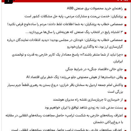
راهنمای خرید محصولات برق صنعتی ABB
پزشکیان: خدمت بی‌منت و مشارکت مردمی، پایه حل مشکلات کشور است
صمصامی خطاب به پزشکیان: به شما اطلاعات غلط دادند؛ مردم را ساده‌لوح فرض نکنید!
3 اشتباه رایج در انتخاب رنگ صنعتی که هزینه‌اش را سال‌ها می‌پردازید...
صمصامی خطاب به پزشکیان: خودتان در مجلس بودید؛ دیدید انتقادات نمایندگان درباره
گران‌سازی ارز بود، نه واگذاری ایران‌خودرو
«چرا نباید از شما متنفر باشند؟»؛ پاسخ معنادار یک کاربر خارجی به قدرت و توانمندی
ایرانیان
جای خالی «اقتصاد جنگی» در شرایط جنگی
وقتی دیتاسنترها از هوش مصنوعی جلو می‌زنند؛ زنگ خطر برای اقتصاد AI
واکنش امام جمعه اردبیل به سخنان باقر خرازی: دروغ بستن به رهبری قطعاً جرم بسیار
بزرگی است
از خبرسازی تا جریان‌سازی نقشه راه مدیران هوشمند
بسنت مدعی شد: به زودی شاهد توافق با ایران خواهیم بود
اعتراف رسانه‌های خارجی به شکست ترامپ؛ حاصل مجاهدت رسانه‌های انقلابی در مقابله
با دروغ‌پراکنی دشمنان
اعتراف رسانه‌های خارجی به شکست ترامپ حاصل مجاهدت رسانه‌های انقلابی است