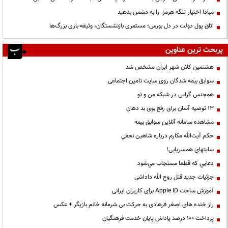
مبادا اختیار تنگه هرمز را به دشمن بدهید
اتاق پول دولت در دل بورس؛ مستمری بازنشستگان، وثیقه بازی بزرگ‌ها
پربحث ترین عناوین
هشتمین کلان شهر ایران مشخص شد
سوابق بیمه شدگان روی سایت تامین اجتماعی
همجنس گرایی در شبکه من و تو
13 توصیه آسان برای رفع بوی بد دهان
مشاهده سامانه آنلاين سوابق بیمه
حكم آيت‌الله مكارم درباره شاهين نجفي
سایتهای همسریابی!
دعايي كه قطعا مستجاب مي‌شود
جزئیات جدید قتل روح الله داداشی
آموزش ساخت Apple ID برای کاربران ایرانی
راز خنده های اصغر فرهادی به حرکت بی شرمانه خانم بازیگر + عکس
پرداخت ۱۰۰ درصد پاداش پایان خدمت فرهنگیان