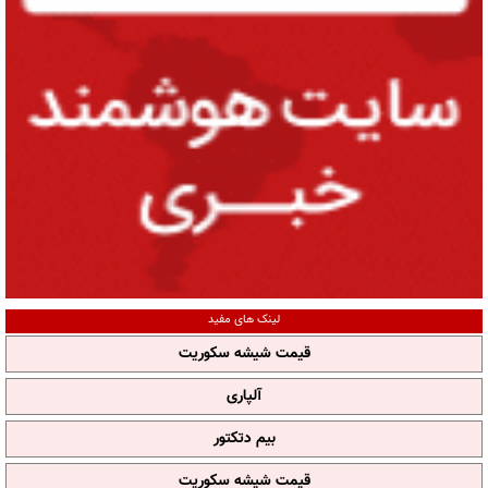
لینک های مفید
قیمت شیشه سکوریت
آلپاری
بیم دتکتور
قیمت شیشه سکوریت