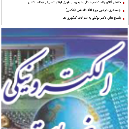
خلافی آنلاین/استعلام خلافی خودرو از طریق اینترنت، پیام کوتاه ، تلفن
جسدغرق درخون روح الله داداشی (عکس)
پاسخ های دکتر توکلی به سوالات کنکوری ها