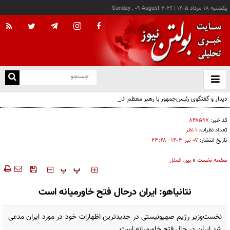
يکشنبه ۱۸ مرداد ۱۴۰۵
|
Sunday , 09 August 2026
از
و
ته
دیدار و گفتگوی رئیس‌جمهور با رهبر معظم انقلاب درباره مسائل اقتصادی و نظامی کشور
ن
نو
کد خبر:
۸۴۸۵۹۷
تعداد نظرات:
۱ نظر
تاریخ انتشار:
۰۷ تير ۱۴۰۳ - ۲۳:۴۸
صفحه نخست
»
بین الملل
‍‍‍ پ
پ
نتانیاهو: ایران درحال فتح خاورمیانه است
نخست‌وزیر رژیم صهیونیستی در جدیدترین اظهارات خود در مورد ایران مدعی
شد ایران در حال فتح خاورمیانه است.