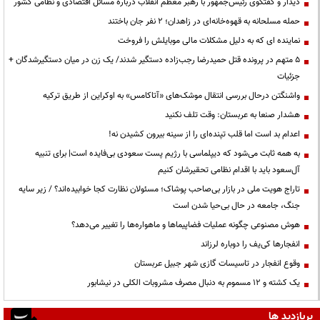
دیدار و گفتگوی رئیس‌جمهور با رهبر معظم انقلاب درباره مسائل اقتصادی و نظامی کشور
حمله مسلحانه به قهوه‌خانه‌ای در زاهدان؛ ۲ نفر جان باختند
نماینده ای که به دلیل مشکلات مالی موبایلش را فروخت
۵ متهم در پرونده قتل حمیدرضا رجب‌زاده دستگیر شدند/ یک زن در میان دستگیرشدگان +
جزئیات
واشنگتن درحال بررسی انتقال موشک‌های «آتاکامس» به اوکراین از طریق ترکیه
هشدار صنعا به عربستان: وقت تلف نکنید
اعدام بد است اما قلب تپنده‌ای را از سینه بیرون کشیدن نه!
به همه ثابت می‌شود که دیپلماسی با رژیم پست سعودی بی‌فایده است| برای تنبیه
آل‌سعود باید با اقدام نظامی تحقیرشان کنیم
تاراج هویت ملی در بازار بی‌صاحب پوشاک؛ مسئولان نظارت کجا خوابیده‌اند؟ / زیر سایه
جنگ، جامعه در حال بی‌حیا شدن است
هوش مصنوعی چگونه عملیات فضاپیماها و ماهواره‌ها را تغییر می‌دهد؟
انفجارها کی‌یف را دوباره لرزاند
وقوع انفجار در تاسیسات گازی شهر جبیل عربستان
یک کشته و ۱۲ مسموم به دنبال مصرف مشروبات الکلی در نیشابور
پربازدید ها