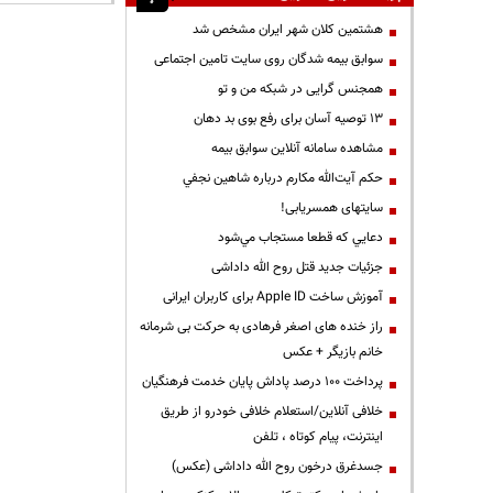
هشتمین کلان شهر ایران مشخص شد
سوابق بیمه شدگان روی سایت تامین اجتماعی
همجنس گرایی در شبکه من و تو
13 توصیه آسان برای رفع بوی بد دهان
مشاهده سامانه آنلاين سوابق بیمه
حكم آيت‌الله مكارم درباره شاهين نجفي
سایتهای همسریابی!
دعايي كه قطعا مستجاب مي‌شود
جزئیات جدید قتل روح الله داداشی
آموزش ساخت Apple ID برای کاربران ایرانی
راز خنده های اصغر فرهادی به حرکت بی شرمانه
خانم بازیگر + عکس
پرداخت ۱۰۰ درصد پاداش پایان خدمت فرهنگیان
خلافی آنلاین/استعلام خلافی خودرو از طریق
اینترنت، پیام کوتاه ، تلفن
جسدغرق درخون روح الله داداشی (عکس)