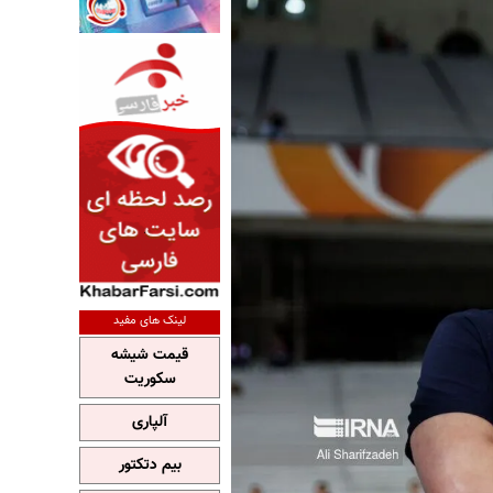
لینک های مفید
قیمت شیشه
سکوریت
آلپاری
بیم دتکتور