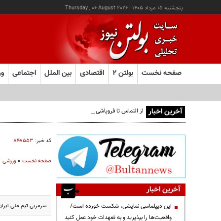
پنجشنبه ۱۵ مرداد ۱۴۰۵
|
Thursday , 06 August 2026
صفحه نخست
بولتن ۲
اقتصادی
بین الملل
اجتماعی
ور
آخرین اخبار
از التماس تا فروپاشی هژمونی دلار
کد خبر:
۸۴۸۵۵۳
صفحه نخست
»
ورزشی
آخرین اخبار
سرمربی تیم ملی ایران
این دیپلماسی نمایشی، شکست خورده است/
واقعیت‌ها را بپذیرید و به تعهدات خود عمل کنید