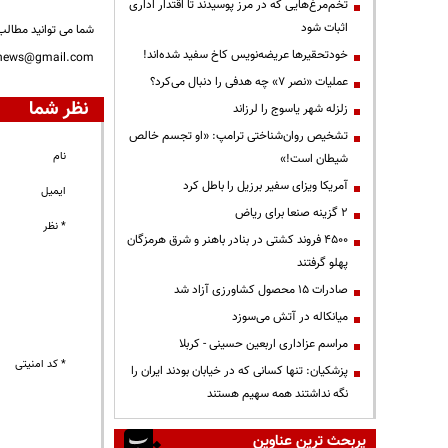
تخم‌مرغ‌هایی که در مرز پوسیدند تا اقتدار اداری
اثبات شود
شما می توانید مطالب 
خودتحقیرها عریضه‌نویس کاخ سفید شده‌اند!
nnews@gmail.com
عملیات «نصر ۷» چه هدفی را دنبال می‌کرد؟
نظر شما
زلزله شهر یاسوج را لرزاند
تشخیص روان‌شناختی ترامپ: «او تجسم خالص
نام
شیطان است!»
آمریکا ویزای سفیر برزیل را باطل کرد
ایمیل
۲ گزینه صنعا برای ریاض
* نظر
۴۵۰۰ فروند کشتی در بنادر باهنر و شرق هرمزگان
پهلو گرفتند
صادرات ۱۵ محصول کشاورزی آزاد شد
میانکاله در آتش می‌سوزد
مراسم عزاداری اربعین حسینی - کربلا
* کد امنیتی
پزشکیان: تنها کسانی که در خیابان بودند ایران را
نگه نداشتند همه سهیم هستند
پربحث ترین عناوین