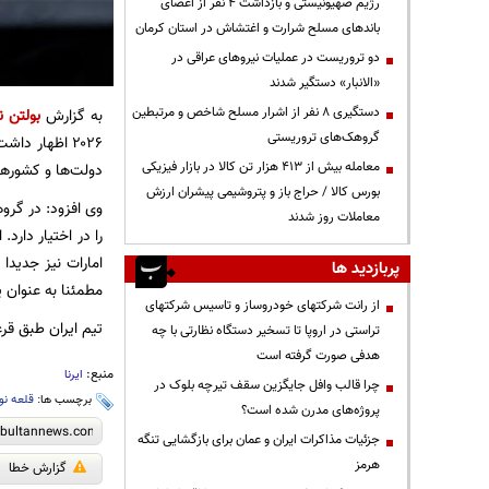
رژیم صهیونیستی و بازداشت ۴ نفر از اعضای
باندهای مسلح شرارت و اغتشاش در استان کرمان
دو تروریست در عملیات نیروهای عراقی در
«الانبار» دستگیر شدند
دستگیری ۸ نفر از اشرار مسلح شاخص و مرتبطین
به گزارش
بولتن ن
گروهک‌های تروریستی
۲۰۲۶ اظهار د
معامله بیش از ۴۱۳ هزار تن کالا در بازار فیزیکی
دولت‌ها و کشورها
بورس کالا / حراج باز و پتروشیمی پیشران ارزش
وی افزود: در گرو
معاملات روز شدند
را در اختیار دارد
امارات نیز جدیدا
پربازدید ها
مطمئنا به عنوان ی
از رانت‌ شرکتهای خودروساز و تاسیس شرکتهای
تیم ایران طبق قر
تراستی در اروپا تا تسخیر دستگاه نظارتی با چه
هدفی صورت گرفته است
منبع:
ایرنا
چرا قالب وافل جایگزین سقف تیرچه بلوک در
برچسب ها:
قلعه نو
پروژه‌های مدرن شده است؟
جزئیات مذاکرات ایران و عمان برای بازگشایی تنگه
هرمز
گزارش خطا