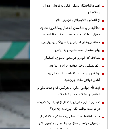
امید مالباختگان رمزارز آبکی به فروش اموال
محکومان
از التماس تا فروپاشی هژمونی دلار
مطالبه برای شکستن انحصار پیمانکاری؛ نظارت
دقیق بر واگذاری پروژه‌ها، راهکار مقابله با فساد
حمله نیروهای اسرائیلی به خبرنگار پرس‌تی‌وی
پیام هشدار مقاومت یمن به ریاض
تصادف ۱۲ خودرو در محور یاسوج ـ اصفهان
رکوردشکنی دختر دونده ایران در بلاروس
پزشکیان: مشروطه نقطه عطف بیداری و
آزادی‌خواهی ملت ایران بود
آیت‌الله جوادی آملی: با هرکس که وحدت ملی و
اسلامی را بشکند، باید مقابله کرد
تقسیم غنایم مدیران یا دفاع از تولید؛ پشت‌پرده
درخواست توقف یک آیین‌نامه چه بود؟
وزارت اطلاعات: شناسایی و دستگیری ۲۱ نفر از
مزدوران مرتبط با سازمان جاسوسی و تروریستی