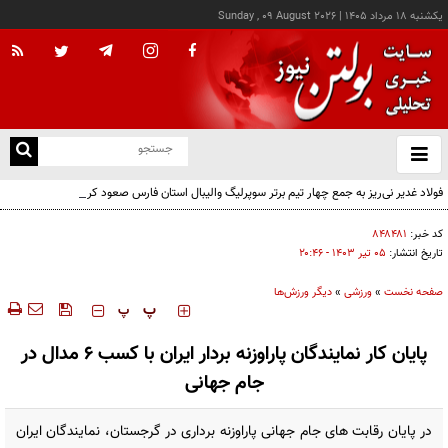
يکشنبه ۱۸ مرداد ۱۴۰۵
|
Sunday , 09 August 2026
از
و
ته
فولاد غدیر نی‌ریز به جمع چهار تیم برتر سوپرلیگ والیبال استان فارس صعود کرد
ن
نو
کد خبر:
۸۴۸۴۸۱
تاریخ انتشار:
۰۵ تير ۱۴۰۳ - ۲۰:۴۶
صفحه نخست
»
ورزشی
»
دیگر ورزش‌ها
‍‍‍ پ
پ
پایان کار نمایندگان پاراوزنه بردار ایران با کسب ۶ مدال در
جام جهانی
در پایان رقابت های جام جهانی پاراوزنه برداری در گرجستان، نمایندگان ایران