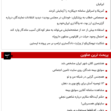
ایرانیان
آمریکا و اسرائیل سامانه «پیکان» را آزمایش کردند
صمصامی خطاب به پزشکیان: خودتان در مجلس بودید؛ دیدید انتقادات نمایندگان درباره
گران‌سازی ارز بود، نه واگذاری ایران‌خودرو
استفاده بیش از حد از صفحه‌نمایش می‌تواند به مغز کودکان آسیب ماندگار وارد کند
احتمال وجود حیات در اقیانوس مدفون «اروپا»
شکایت نیومکزیکو از وزارت دادگستری ترامپ بر سر پرونده اپستین
پربحث ترین عناوین
هشتمین کلان شهر ایران مشخص شد
سوابق بیمه شدگان روی سایت تامین اجتماعی
همجنس گرایی در شبکه من و تو
13 توصیه آسان برای رفع بوی بد دهان
مشاهده سامانه آنلاين سوابق بیمه
حكم آيت‌الله مكارم درباره شاهين نجفي
سایتهای همسریابی!
دعايي كه قطعا مستجاب مي‌شود