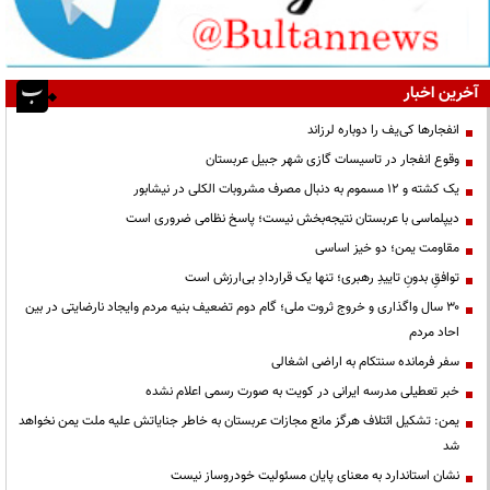
آخرین اخبار
انفجارها کی‌یف را دوباره لرزاند
وقوع انفجار در تاسیسات گازی شهر جبیل عربستان
یک کشته و ۱۲ مسموم به دنبال مصرف مشروبات الکلی در نیشابور
دیپلماسی با عربستان نتیجه‌بخش نیست؛ پاسخ نظامی ضروری است
مقاومت یمن؛ دو خیز اساسی
توافقِ بدونِ تاییدِ رهبری؛ تنها یک قراردادِ بی‌ارزش است
۳۰ سال واگذاری و خروج ثروت ملی؛ گام دوم تضعیف بنیه مردم وایجاد نارضایتی در بین
احاد مردم
سفر فرمانده سنتکام به اراضی اشغالی
خبر تعطیلی مدرسه ایرانی در کویت به صورت رسمی اعلام نشده
یمن: تشکیل ائتلاف هرگز مانع مجازات عربستان به خاطر جنایاتش علیه ملت یمن نخواهد
شد
نشان استاندارد به معنای پایان مسئولیت خودروساز نیست