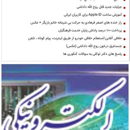
جزئیات جدید قتل روح الله داداشی
آموزش ساخت Apple ID برای کاربران ایرانی
راز خنده های اصغر فرهادی به حرکت بی شرمانه خانم بازیگر + عکس
پرداخت ۱۰۰ درصد پاداش پایان خدمت فرهنگیان
خلافی آنلاین/استعلام خلافی خودرو از طریق اینترنت، پیام کوتاه ، تلفن
جسدغرق درخون روح الله داداشی (عکس)
پاسخ های دکتر توکلی به سوالات کنکوری ها