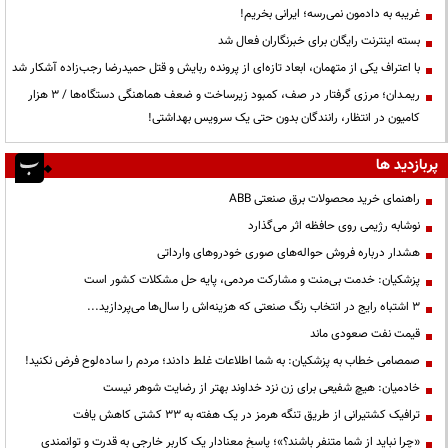
غریبه به دادمون نمی‌رسه؛ ایرانی بخریم!
بسته اینترنت رایگان برای خبرنگاران فعال شد
با اعتراف یکی از متهمان، ابعاد تازه‌ای از پرونده ربایش و قتل حمیدرضا رجب‌زاده آشکار شد
ریمـدان؛ مرزی گرفتار در صف، کمبود زیرساخت و ضعف هماهنگی دستگاه‌ها / ۳ هزار
کامیون در انتظار، رانندگان بدون حتی یک سرویس بهداشتی!
پربازدید ها
راهنمای خرید محصولات برق صنعتی ABB
نوشابه رژیمی روی حافظه اثر می‌گذارد
هشدار درباره فروش حواله‌های صوری خودروهای وارداتی
پزشکیان: خدمت بی‌منت و مشارکت مردمی، پایه حل مشکلات کشور است
3 اشتباه رایج در انتخاب رنگ صنعتی که هزینه‌اش را سال‌ها می‌پردازید...
قیمت نفت صعودی ماند
صمصامی خطاب به پزشکیان: به شما اطلاعات غلط دادند؛ مردم را ساده‌لوح فرض نکنید!
خادمیان: هیچ شفیعی برای زن نزد خداوند بهتر از رضایت شوهر نیست
ترافیک کشتیرانی از طریق تنگه هرمز در یک هفته به ۳۳ کشتی کاهش یافت
«چرا نباید از شما متنفر باشند؟»؛ پاسخ معنادار یک کاربر خارجی به قدرت و توانمندی