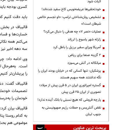
اثبات شود
کسری بودجه باید 
خودتحقیرها عریضه‌نویس کاخ سفید شده‌اند!
باید دقت کنیم ک
تشخیص روان‌شناختی ترامپ: «او تجسم خالص
شیطان است!»
قالیباف در بخش 
عملیات «نصر ۷» چه هدفی را دنبال می‌کرد؟
خسارت‌ها و فساد
زلزله شهر یاسوج را لرزاند
می‌کنم همه نکاتی 
آمریکا ویزای سفیر برزیل را باطل کرد
سه دهه اخیر نیز ای
۲ گزینه صنعا برای ریاض
وی ادامه داد: چ
میانکاله در آتش می‌سوزد
است. به‌هرحال امر
پزشکیان: تنها کسانی که در خیابان بودند ایران را
را پریشان‌تر کنیم
نگه نداشتند همه سهیم هستند
قالیباف گفت: دشم
گستره امپراتوری ایران در ۵ قرن پیش از میلاد؛
تصمیمات خودمان ب
تصویری از ایران ۲۵ قرن پیش
خودمان را به‌درست
پارچه فروشی که هیچ نسبتی با بانک آینده ندارد!
نقض آتش‌بس و حملات رژیم صهیونیستی به
قالیباف بیان کرد:
جنوب لبنان
به کدام روستا پنا
موضوعی هم بحث ک
پربحث ترین عناوین