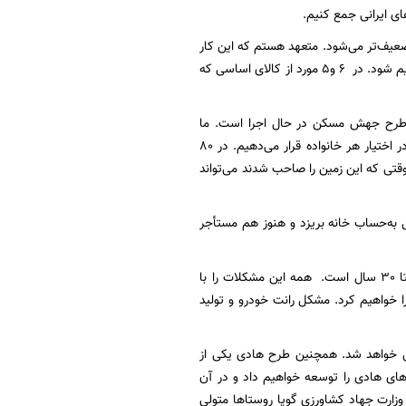
ای ایرانی جمع کنیم.
 ضعیف‌تر می‌شود. متعهد هستم که این کار
را انجام بدهم. مثلاً حقوق را اگر ۲۰ درصد افزایش می‌دهیم و تورم 40 درصد است ما به تفاوت آن ترمیم شود. در ۶ و5 مورد از کالای اساسی که
. طرح جهش مسکن در حال اجرا است. ما
می‌توانیم با تجربه ای که در شهرداری تهران داریم ۲۰۰ متر زمین را در منطقه مسکونی دارای مجوز در اختیار هر خانواده قرار می‌دهیم. در ۸۰
وقتی که این زمین را صاحب شدند می‌تواند
ل به‌حساب خانه بریزد و هنوز هم مستأجر
وی گفت: طرح خودرو برای اقتصاد کشور بحث مهمی است. عمر خودروهای سنگین بیش از 25 تا 30 سال است. همه این مشکلات را با
را خواهیم کرد. مشکل رانت خودرو و تولید
ال خواهد شد. همچنین طرح هادی یکی از
ای هادی را توسعه خواهیم داد و در آن
وزارت جهاد کشاورزی گویا روستاها متولی