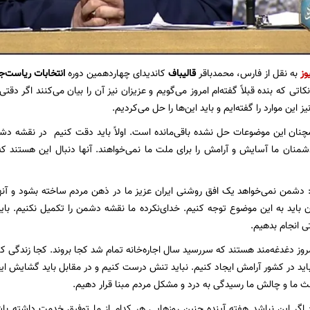
وز
به نقل از فارس، محمدباقر
قالیباف
کاندیدای چهاردهمین دوره
انتخابات ریاست‌
اتی که بنده قبلاً گفته‌ام امروز می‌گویم و عزیزان نیز آن را بیان می‌کنند اگر د
 این موارد را گفته‌ایم و باید این‌ها را حل می‌کردیم.
مچنان این موضوعات حل نشده باقی‌مانده است. اولاً باید دقت کنیم در نقشه د
شمنان ما آسایش و آرامش را برای ملت ما نمی‌خواهند. آنها دنبال این هستند که م
: دشمن نمی‌خواهد یک افق روشنی ایران عزیز ما در ذهن مردم ساخته بشود و آنها ام
اید به این موضوع توجه کنیم. خدای‌نکرده ما نقشه دشمن را تکمیل نکنیم. باید 
ی انجام بدهیم.
ز دغدغه‌مند هستند که سررسید سال اجاره‌خانه تمام شد کجا بروند. کجا زندگی کنند
. باید در کشور آرامش ایجاد کنیم. نباید تنش درست کنیم و در مقابل باید گشایش ا
 ما و چالش ما رسیدگی به درد و مشکل مردم مبنا قرار دهیم.
: اگر این نباشد هفته آینده چنین روزهایی هر کدام از ما توفیق خدمت داشته با