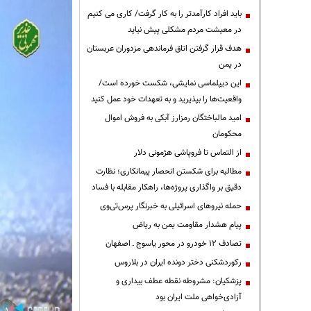
باید افراد کارآمدتر را به کار گرفت/ کاری می کنیم
در معیشت مردم مشکلی پیش نیاید
هدف قرار گرفتن اتاق‌ فرماندهی مزدوران عربستان
در یمن
این دیپلماسی نمایشی، شکست خورده است/
واقعیت‌ها را بپذیرید و به تعهدات خود عمل کنید
امید مالباختگان رمزارز آبکی به فروش اموال
محکومان
از التماس تا فروپاشی هژمونی دلار
مطالبه برای شکستن انحصار پیمانکاری؛ نظارت
دقیق بر واگذاری پروژه‌ها، راهکار مقابله با فساد
حمله نیروهای اسرائیلی به خبرنگار پرس‌تی‌وی
پیام هشدار مقاومت یمن به ریاض
تصادف ۱۲ خودرو در محور یاسوج ـ اصفهان
رکوردشکنی دختر دونده ایران در بلاروس
پزشکیان: مشروطه نقطه عطف بیداری و
آزادی‌خواهی ملت ایران بود