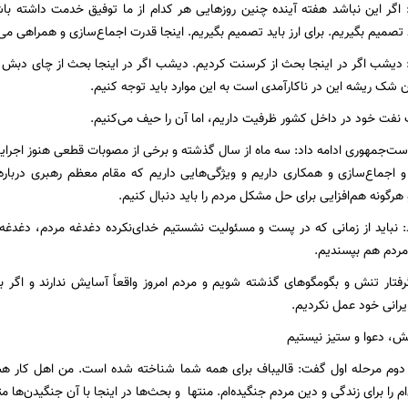
: اگر این نباشد هفته آینده چنین روزهایی هر کدام از ما توفیق خدمت داشته با
تصمیم بگیریم. برای ارز باید تصمیم بگیریم. اینجا قدرت اجماع‌سازی و همراهی می
د: دیشب اگر در اینجا بحث از کرسنت کردیم. دیشب اگر در اینجا بحث از چای دبش 
 شک ریشه این در ناکارآمدی است به این موارد باید توجه کنیم.
ات نفت خود در داخل کشور ظرفیت داریم، اما آن را حیف می‌کنیم.
یاست‌جمهوری ادامه داد: سه ماه از سال گذشته و برخی از مصوبات قطعی هنوز اجرایی
و اجماع‌سازی و همکاری داریم و ویژگی‌هایی داریم که مقام معظم رهبری دربار
رگونه هم‌افزایی برای حل مشکل مردم را باید دنبال کنیم.
د: نباید از زمانی که در پست و مسئولیت نشستیم خدای‌نکرده دغدغه مردم، دغدغه د
مردم هم بپسندیم.
فتار تنش و بگومگوهای گذشته شویم و مردم امروز واقعاً آسایش ندارند و اگر به ح
یرانی خود عمل نکردیم.
ش، دعوا و ستیز نیستیم
دوم مرحله اول گفت: قالیباف برای همه شما شناخته شده است. من اهل کار هس
م را برای زندگی و دین مردم جنگیده‌ام. منتها و بحث‌ها در اینجا با آن جنگیدن‌ها 