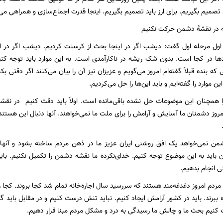
تصمیم بگیریم. برای ارز باید تصمیم بگیریم. اینجا قدرت اجماع‌سازی و همراهی می
ه در نقشۀ دشمن حرکت نکنیم
اول مرحله اول گفت: دیشب اگر در اینجا بحث از کرسنت کردیم. دیشب اگر در ا
ها در کجا است. بدون شک ریشه در ناکارآمدی است. به این موارد باید توجه کن
که بنده قبلاً گفته‌ام امروز می‌گویم و عزیزان نیز آن را بیان می‌کنند اگر دقتی
ن موارد را گفته‌ایم و باید این‌ها را حل می‌کردیم.
را همچنان این موضوعات حل نشده باقی‌مانده است. اولاً باید دقت کنیم در نق
وز دشمنان ما آسایش و آرامش را برای ملت ما نمی‌خواهند. آنها دنبال این هستند ک
.
ن نمی‌خواهد یک افق روشنی ایران عزیز ما در ذهن مردم ساخته بشود و آنها امید
اید به این موضوع توجه کنیم. خدای‌نکرده ما نقشه دشمن را تکمیل نکنیم. باید 
ی انجام بدهیم.
 مردم امروز دغدغه‌مند هستند که سررسید سال اجاره‌خانه تمام شد کجا بروند. کجا ز
ه ببرند. باید در کشور آرامش ایجاد کنیم. نباید تنش درست کنیم و در مقابل باید 
نیم بحث ما و چالش ما رسیدگی به درد و مشکل مردم مبنا قرار دهیم.