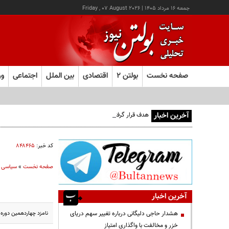
جمعه ۱۶ مرداد ۱۴۰۵
|
Friday , 07 August 2026
صفحه نخست
بولتن ۲
اقتصادی
بین الملل
اجتماعی
ور
آخرین اخبار
هدف قرار گرفتن اتاق‌ فرماندهی مزدوران عربستان در یمن
کد خبر:
۸۴۸۴۶۵
صفحه نخست
»
سیاسی
آخرین اخبار
نامزد چهاردهمین دوره
هشدار حاجی دلیگانی درباره تغییر سهم دریای
خزر و مخالفت با واگذاری امتیاز