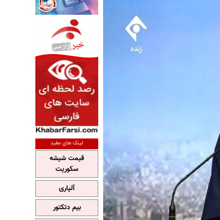
لینک های مفید
قیمت شیشه
سکوریت
آلپاری
بیم دتکتور