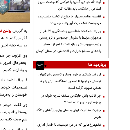
آیت‌الله جوادی آملی: با هرکس که وحدت ملی و
اسلامی را بشکند، باید مقابله کرد
تقسیم غنایم مدیران یا دفاع از تولید؛ پشت‌پرده
درخواست توقف یک آیین‌نامه چه بود؟
به گزارش
بولتن نی
وزارت اطلاعات: شناسایی و دستگیری ۲۱ نفر از
فکر می‌کنم همه نک
مزدوران مرتبط با سازمان جاسوسی و تروریستی
رژیم صهیونیستی و بازداشت ۴ نفر از اعضای
دو سه دهه اخیر نیز
باندهای مسلح شرارت و اغتشاش در استان کرمان
وی افزود: چرا ه
به‌هرحال امروز د
پربازدید ها
پریشان‌تر کنیم.
از رانت‌ شرکتهای خودروساز و تاسیس شرکتهای
قالیباف ادامه داد
تراستی در اروپا تا تسخیر دستگاه نظارتی با چه
تصمیمات خودمان ب
هدفی صورت گرفته است
خودمان را به‌درست
چرا قالب وافل جایگزین سقف تیرچه بلوک در
پروژه‌های مدرن شده است؟
وی گفت: مردم امرو
جزئیات مذاکرات ایران و عمان برای بازگشایی تنگه
روستا پناه ببرند
هرمز
هم بحث کنیم بحث
تخم‌مرغ‌هایی که در مرز پوسیدند تا اقتدار اداری
قالیباف بیان کرد