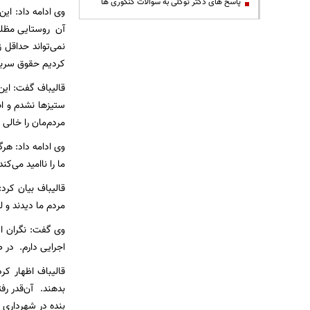
پاسخ های دکتر توکلی به سوالات کنکوری ها
وی ادامه داد: این
کردیم حقوق سرباز
قالیباف گفت: این
ستیزها نشدم و اص
مردم‌مان را خالی 
وی ادامه داد: هرگ
ما را ناامید می‌کند
مردم ما دیدند و ل
وی گفت: نگران ای
اجرایی دارم. در ط
قالیباف اظهار کر
بدهند. آن‌قدر رف
بنده در شهرداری 