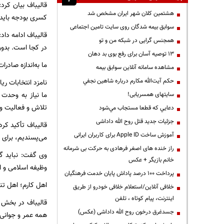
قالیباف بیان کرد
هشتمین کلان شهر ایران مشخص شد
کسری بودجه باید 
سوابق بیمه شدگان روی سایت تامین اجتماعی
قالیباف ادامه دا
همجنس گرایی در شبکه من و تو
در کجا است. بدون
13 توصیه آسان برای رفع بوی بد دهان
ما به‌اندازه صادر
مشاهده سامانه آنلاين سوابق بیمه
حكم آيت‌الله مكارم درباره شاهين نجفي
نامزد انتخابات ر
ما نیاز به وحدت 
سایتهای همسریابی!
تلاش و فعالیت و ه
دعايي كه قطعا مستجاب مي‌شود
جزئیات جدید قتل روح الله داداشی
قالیباف تأکید کر
آموزش ساخت Apple ID برای کاربران ایرانی
می‌پسندیم، برای 
راز خنده های اصغر فرهادی به حرکت بی شرمانه
وی گفت: نباید گر
خانم بازیگر + عکس
وظیفه اسلامی و ا
پرداخت ۱۰۰ درصد پاداش پایان خدمت فرهنگیان
اهل کارم؛ اهل تن
خلافی آنلاین/استعلام خلافی خودرو از طریق
اینترنت، پیام کوتاه ، تلفن
قالیباف در بخش 
جسدغرق درخون روح الله داداشی (عکس)
همه عمر و جوانی‌ا