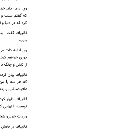
وی ادامه داد: خد
که گفتم سنت و فر
کرد که در دنیا و
قالیباف گفت: ای
ببریم.
وی ادامه داد: م
دوری خواهم کرد. ر
از تنش و جنگ با 
قالیباف بیان کرد
که هر سه با من 
عافیت‌طلبی و بعد 
قالیباف اظهار کرد
توسعه را نهایی ک
واردات خودرو شخ
قالیباف در بخش 