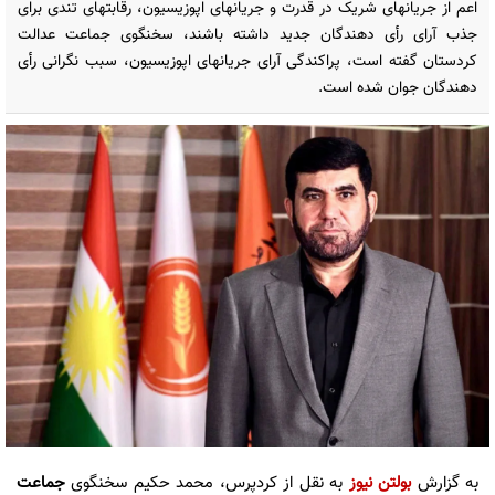
اعم از جریانهای شریک در قدرت و جریانهای اپوزیسیون، رقابتهای تندی برای
جذب آرای رأی دهندگان جدید داشتە باشند، سخنگوی جماعت عدالت
کردستان گفتە است، پراکندگی آرای جریانهای اپوزیسیون، سبب نگرانی رأی
دهندگان جوان شدە است.
به گزارش
بولتن نیوز
به نقل از کردپرس، محمد حکیم سخنگوی
جماعت