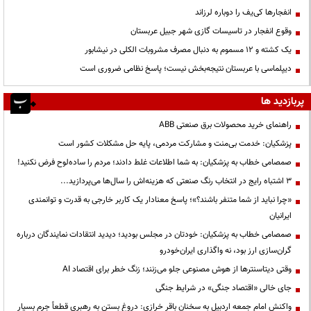
انفجارها کی‌یف را دوباره لرزاند
وقوع انفجار در تاسیسات گازی شهر جبیل عربستان
یک کشته و ۱۲ مسموم به دنبال مصرف مشروبات الکلی در نیشابور
دیپلماسی با عربستان نتیجه‌بخش نیست؛ پاسخ نظامی ضروری است
پربازدید ها
راهنمای خرید محصولات برق صنعتی ABB
پزشکیان: خدمت بی‌منت و مشارکت مردمی، پایه حل مشکلات کشور است
صمصامی خطاب به پزشکیان: به شما اطلاعات غلط دادند؛ مردم را ساده‌لوح فرض نکنید!
3 اشتباه رایج در انتخاب رنگ صنعتی که هزینه‌اش را سال‌ها می‌پردازید...
«چرا نباید از شما متنفر باشند؟»؛ پاسخ معنادار یک کاربر خارجی به قدرت و توانمندی
ایرانیان
صمصامی خطاب به پزشکیان: خودتان در مجلس بودید؛ دیدید انتقادات نمایندگان درباره
گران‌سازی ارز بود، نه واگذاری ایران‌خودرو
وقتی دیتاسنترها از هوش مصنوعی جلو می‌زنند؛ زنگ خطر برای اقتصاد AI
جای خالی «اقتصاد جنگی» در شرایط جنگی
واکنش امام جمعه اردبیل به سخنان باقر خرازی: دروغ بستن به رهبری قطعاً جرم بسیار