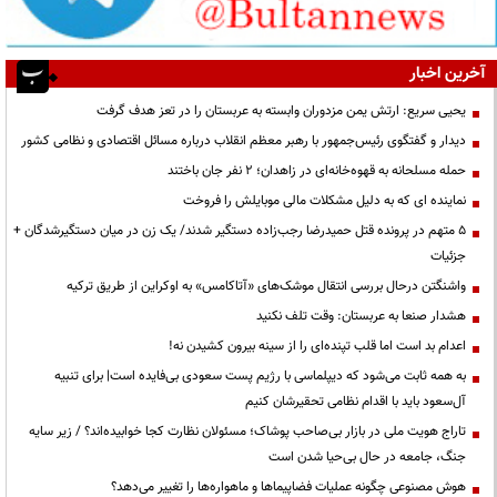
آخرین اخبار
یحیی سریع: ارتش یمن مزدوران وابسته به عربستان را در تعز هدف گرفت
دیدار و گفتگوی رئیس‌جمهور با رهبر معظم انقلاب درباره مسائل اقتصادی و نظامی کشور
حمله مسلحانه به قهوه‌خانه‌ای در زاهدان؛ ۲ نفر جان باختند
نماینده ای که به دلیل مشکلات مالی موبایلش را فروخت
۵ متهم در پرونده قتل حمیدرضا رجب‌زاده دستگیر شدند/ یک زن در میان دستگیرشدگان +
جزئیات
واشنگتن درحال بررسی انتقال موشک‌های «آتاکامس» به اوکراین از طریق ترکیه
هشدار صنعا به عربستان: وقت تلف نکنید
اعدام بد است اما قلب تپنده‌ای را از سینه بیرون کشیدن نه!
به همه ثابت می‌شود که دیپلماسی با رژیم پست سعودی بی‌فایده است| برای تنبیه
آل‌سعود باید با اقدام نظامی تحقیرشان کنیم
تاراج هویت ملی در بازار بی‌صاحب پوشاک؛ مسئولان نظارت کجا خوابیده‌اند؟ / زیر سایه
جنگ، جامعه در حال بی‌حیا شدن است
هوش مصنوعی چگونه عملیات فضاپیماها و ماهواره‌ها را تغییر می‌دهد؟