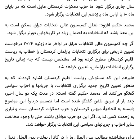
سال جاری برگزار شود اما حزب دمکرات کردستان مایل است کە در پایان
ماە 10 یا اوایل ماە یازدهم این انتخابات برگزار شود.
محمد حکیم افزود: تعلل کمیسیون عالی انتخابات عراق ممکن است بە
این معنا باشد کە انتخابات بە احتمال زیاد در تاریخهایی دورتر برگزار شود.
اگر چە کمیسیون عالی انتخابات عراق در اواخر ماە ژوئیە 2024 درخواست
تعیین تاریخی برای برگزاری انتخابات پارلمان کردستان را خطاب به ریاست
اقلیم کردستان مطرح کرده بود اما مشخص نیست که چه زمانی تاریخ
برگزاری انتخابات پارلمانی، تعیین خواهد شد.
علیرغم این که مسئولان ریاست اقلیم کردستان اشاره کرده‌اند که به
منظور تعیین تاریخ جدید برگزاری انتخابات، با جریانها و احزاب سیاسی
گفتگو می‌کنند اما محمد حکیم گفته است: در مدت یک دو سال اخیر،
چند بار از طریق تلفن گفتگو شده است اما تصمیم دربارۀ این موضوع
وابسته به اتحادیۀ میهنی کردستان و حزب دمکرات کردستان است و نیازی
به زحمت کسی ندارد. اگر این دو حزب موافق باشند حتی با وجود مخالفت
سایر احزاب و جریانهای سیاسی این انتخابات برگزار خواهد شد.
برای مشاهده مطالب بین الملل ما را در کانال بولتن بین الملل دنبال