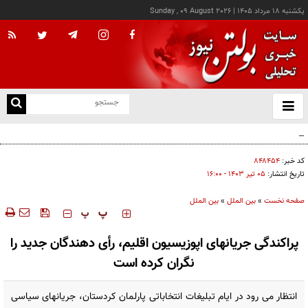
يکشنبه ۱۸ مرداد ۱۴۰۵
|
Sunday , 09 August 2026
از
و
ته
اردوغان: توافق‌نامه مکه هیچ کشوری را هدف قرار نمی‌دهد
ن
نو
کد خبر:
۸۴۸۴۵۴
تاریخ انتشار:
۰۵ تير ۱۴۰۳ - ۱۶:۰۰
صفحه نخست
»
بین الملل
»
بین الملل
‍‍‍ پ
پ
پراکندگی جریانهای اپوزیسیون اقلیم، رأی دهندگان جدید را
نگران کرده است
انتظار می رود در ایام تبلیغات انتخاباتی پارلمان کردستان، جریانهای سیاسی