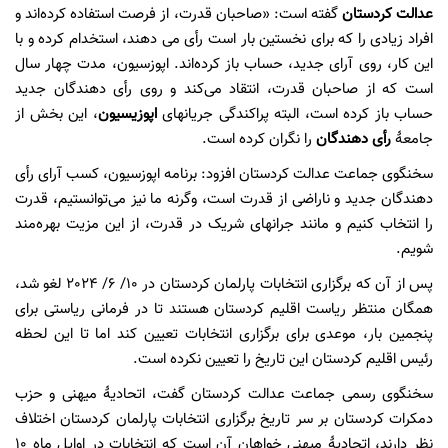
عدالت کردستان
گفتە است: «صاحبان قدرت، از فرصت استفادە کردەاند و
افراد زیادی را کە برای نخستین بار است رأی می دهند، استخدام کردە و با
این کار، روی آرای جدید، حساب باز کردەاند. اپوزسیون، مدت چهار سال
است کە از صاحبان قدرت، انتقاد می‌کند و روی رأی دهندگان جدید
حساب باز کردە است، البتە پراکندگی جریانهای
اپوزیسیون
، این بخش از
جامعۀ
رأی دهندگان
را نگران کردە است.
سخنگوی جماعت عدالت کردستان افزود: برنامە اپوزسیون، کسب آرای رأی
دهندگان جدید و ناراضی از قدرت است، وگرنە ما نیز می‌توانستیم، قدرت
را انتخاب کنیم و مانند جرانهای شریک در قدرت، از این مزیت بهرەمند
شویم.
پس از آن کە برگزاری انتخابات پارلمان کردستان در 10/ 6/ 2024 لغو شد،
همگان منتظر ریاست اقلیم کردستان هستند تا در فرمانی ریاستی برای
پنجمین بار، موعدی برای برگزاری انتخابات تعیین کند اما تا این لحظە
رئیس اقلیم کردستان این تاریخ را تعیین نکردە است.
سخنگوی رسمی جماعت عدالت کردستان گفت، اتحادیۀ میهنی و حزب
دمکرات کردستان بر سر تاریخ برگزاری انتخابات پارلمان کردستان اختلاف
نظر دارند، اتحادیۀ میهنی خواهان آن است کە انتخابات در اوایل ماە 10