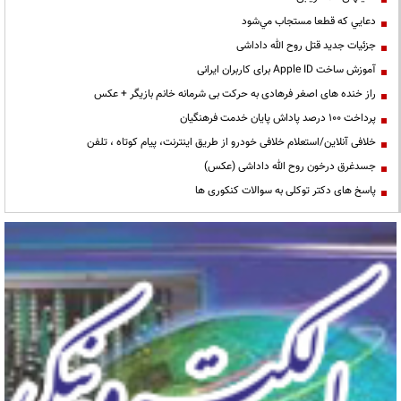
دعايي كه قطعا مستجاب مي‌شود
جزئیات جدید قتل روح الله داداشی
آموزش ساخت Apple ID برای کاربران ایرانی
راز خنده های اصغر فرهادی به حرکت بی شرمانه خانم بازیگر + عکس
پرداخت ۱۰۰ درصد پاداش پایان خدمت فرهنگیان
خلافی آنلاین/استعلام خلافی خودرو از طریق اینترنت، پیام کوتاه ، تلفن
جسدغرق درخون روح الله داداشی (عکس)
پاسخ های دکتر توکلی به سوالات کنکوری ها