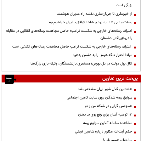
بزرگی است
از خبرسازی تا جریان‌سازی نقشه راه مدیران هوشمند
بسنت مدعی شد: به زودی شاهد توافق با ایران خواهیم بود
اعتراف رسانه‌های خارجی به شکست ترامپ؛ حاصل مجاهدت رسانه‌های انقلابی در مقابله
با دروغ‌پراکنی دشمنان
اعتراف رسانه‌های خارجی به شکست ترامپ حاصل مجاهدت رسانه‌های انقلابی است
مبادا اختیار تنگه هرمز را به دشمن بدهید
اتاق پول دولت در دل بورس؛ مستمری بازنشستگان، وثیقه بازی بزرگ‌ها
پربحث ترین عناوین
هشتمین کلان شهر ایران مشخص شد
سوابق بیمه شدگان روی سایت تامین اجتماعی
همجنس گرایی در شبکه من و تو
13 توصیه آسان برای رفع بوی بد دهان
مشاهده سامانه آنلاين سوابق بیمه
حكم آيت‌الله مكارم درباره شاهين نجفي
سایتهای همسریابی!