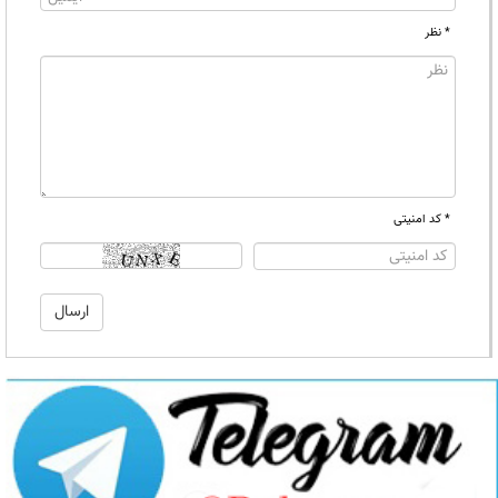
* نظر
* کد امنیتی