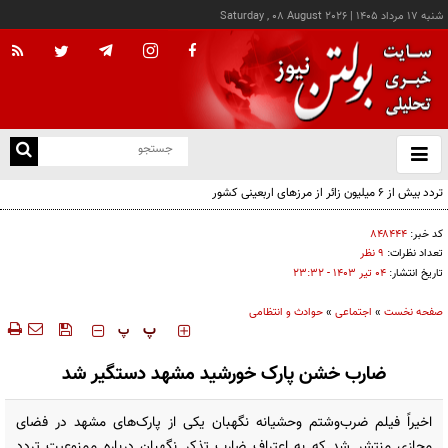
شنبه ۱۷ مرداد ۱۴۰۵
|
Saturday , 08 August 2026
از
و
ته
تردد بیش از ۶ میلیون زائر از مرزهای اربعینی کشور
ن
نو
کد خبر:
۸۴۸۴۴۴
تعداد نظرات:
۹ نظر
تاریخ انتشار:
۰۴ تير ۱۴۰۳ - ۲۳:۳۲
صفحه نخست
»
اجتماعی
»
حوادث و انتظامی
‍‍‍ پ
پ
ضارب خشن پارک خورشید مشهد دستگیر شد
اخیراً فیلم ضرب‌وشتم وحشیانه نگهبان یکی از پارک‌های مشهد در فضای
مجازی منتشر شد که به اعتراف ضارب تذکر نگهبان درباره ممنوعیت تردد