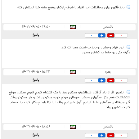
باید قانون برای محافظت این افراد با شرف پارکبان وضع بشه خدا لعنتش کنه
ناشناس
|
|
۱۴:۵۰ - ۱۴۰۳/۰۴/۰۵
پاسخ
0
0
این افراد وحشی رو باید ب شدت مجازات کرد
وگرنه یکی رو حتما ب کشتن میدن
زهره
|
|
۱۵:۲۲ - ۱۴۰۳/۰۴/۰۵
پاسخ
0
0
اینجور افراد یاد گرفتن غلطاشونو میکنن بعد با یک اشتباه کردم تموم میکنن موقع
اغتشاشات هم مثل سگهای وحشی جوونای مردم دوره میکردن لت و پار میکردن وقتی
گیر میوفتادن میگفتن غلط کردیم گول خوردیم واقعا با اینا باید چیکار کرد باید حساب
کار دستشون بیاد
ناشناس
|
|
۱۸:۵۶ - ۱۴۰۳/۰۴/۰۵
پاسخ
0
0