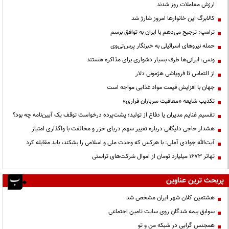
ارزش معاملات روز شدند
کالابرگ این خانوارها امروز شارژ شد
ترامپ: ترجیح می‌دهم با ایران به توافق برسم
حمله نیروهای اسرائیلی به خبرنگار پرس‌تی‌وی
ونس: ایرانی‌ها طرف بسیار دشواری برای مذاکره هستند
از التماس تا فروپاشی هژمونی دلار
جهان با افزایش قیمت مواد غذایی مواجه است
تکذیب شایعه «معافیت سربازان فراری»
تقسیم غنایم مدیران یا دفاع از تولید؛ پشت‌پرده درخواست توقف یک آیین‌نامه چه بود؟
هشدار حاجی دلیگانی درباره تغییر سهم دریای خزر و مخالفت با واگذاری امتیاز
آیت‌الله جوادی آملی: با هرکس که وحدت ملی و اسلامی را بشکند، باید مقابله کرد
تهاتر ۱۶۷۳ میلیارد تومان از اموال شرکت‌های تراستی
پربحث ترین عناوین
هشتمین کلان شهر ایران مشخص شد
سوابق بیمه شدگان روی سایت تامین اجتماعی
همجنس گرایی در شبکه من و تو