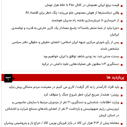
قیمت‌ برنج ایرانی همچنان در کانال ۴۵۰ تا ۵۵۰ هزار تومان
وقتی دیتاسنترها از هوش مصنوعی جلو می‌زنند؛ زنگ خطر برای اقتصاد AI
از خبرسازی تا جریان‌سازی نقشه راه مدیران هوشمند
«چرا نباید از شما متنفر باشند؟»؛ پاسخ معنادار یک کاربر خارجی به قدرت و توانمندی
ایرانیان
پس از رأی شورای مرکزی جبهه ایران اسلامی؛ اعضای حقیقی و حقوقی دفتر سیاسی
مشخص شدند
بسنت مدعی شد: به زودی شاهد توافق با ایران خواهیم بود
دستگیری ۱۰۴ مظنون طی عملیات‌هایی علیه داعش در ترکیه
پربازدید ها
باید افراد کارآمدتر را به کار گرفت/ کاری می کنیم در معیشت مردم مشکلی پیش نیاید
رویترز: هشدار صریح ایران خطر شروع جنگ را متوقف کرد
وزارت اطلاعات: شناسایی و دستگیری ۲۱ نفر از مزدوران مرتبط با سازمان جاسوسی و
تروریستی رژیم صهیونیستی و بازداشت ۴ نفر از اعضای باندهای مسلح شرارت و اغتشاش
در استان کرمان
معامله بیش از ۴۱۳ هزار تن کالا در بازار فیزیکی بورس کالا / حراج باز و پتروشیمی پیشران