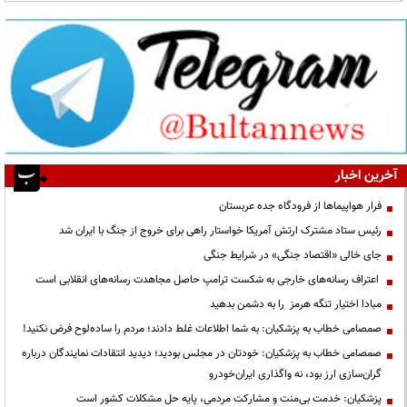
آخرین اخبار
فرار هواپیماها از فرودگاه جده عربستان
رئیس ستاد مشترک ارتش آمریکا خواستار راهی برای خروج از جنگ با ایران شد
جای خالی «اقتصاد جنگی» در شرایط جنگی
اعتراف رسانه‌های خارجی به شکست ترامپ حاصل مجاهدت رسانه‌های انقلابی است
مبادا اختیار تنگه هرمز را به دشمن بدهید
صمصامی خطاب به پزشکیان: به شما اطلاعات غلط دادند؛ مردم را ساده‌لوح فرض نکنید!
صمصامی خطاب به پزشکیان: خودتان در مجلس بودید؛ دیدید انتقادات نمایندگان درباره
گران‌سازی ارز بود، نه واگذاری ایران‌خودرو
پزشکیان: خدمت بی‌منت و مشارکت مردمی، پایه حل مشکلات کشور است