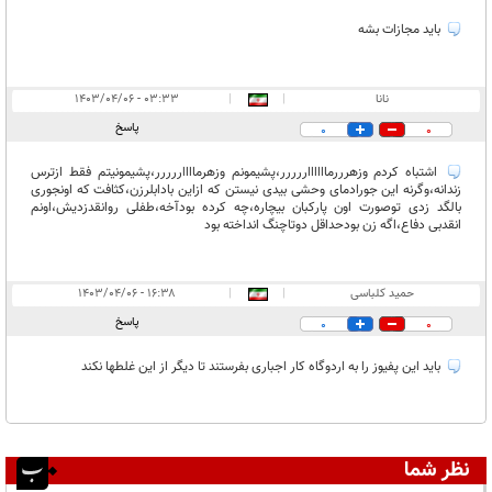
باید مجازات بشه
نانا
|
|
۰۳:۳۳ - ۱۴۰۳/۰۴/۰۶
پاسخ
0
0
اشتباه کردم وزهرررمااااااررررر،پشیمونم وزهرمااااررررر،پشیمونیتم فقط ازترس
زندانه،وگرنه این جورادمای وحشی بیدی نیستن که ازاین بادابلرزن،کثافت که اونجوری
بالگد زدی توصورت اون پارکبان بیچاره،چه کرده بودآخه،طفلی روانقدزدیش،اونم
انقدبی دفاع،اگه زن بودحداقل دوتاچنگ انداخته بود
حمید کلباسی
|
|
۱۶:۳۸ - ۱۴۰۳/۰۴/۰۶
پاسخ
0
0
باید این پفیوز را به اردوگاه کار اجباری بفرستند تا دیگر از این غلطها نکند
نظر شما