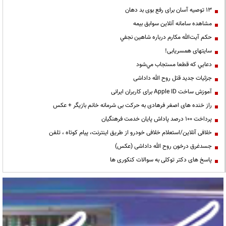
13 توصیه آسان برای رفع بوی بد دهان
مشاهده سامانه آنلاين سوابق بیمه
حكم آيت‌الله مكارم درباره شاهين نجفي
سایتهای همسریابی!
دعايي كه قطعا مستجاب مي‌شود
جزئیات جدید قتل روح الله داداشی
آموزش ساخت Apple ID برای کاربران ایرانی
راز خنده های اصغر فرهادی به حرکت بی شرمانه خانم بازیگر + عکس
پرداخت ۱۰۰ درصد پاداش پایان خدمت فرهنگیان
خلافی آنلاین/استعلام خلافی خودرو از طریق اینترنت، پیام کوتاه ، تلفن
جسدغرق درخون روح الله داداشی (عکس)
پاسخ های دکتر توکلی به سوالات کنکوری ها