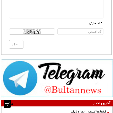
* کد امنیتی
آخرین اخبار
انفجارها کی‌یف را دوباره لرزاند