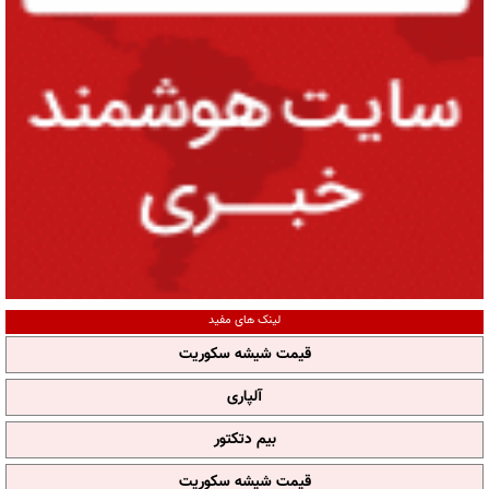
لینک های مفید
قیمت شیشه سکوریت
آلپاری
بیم دتکتور
قیمت شیشه سکوریت