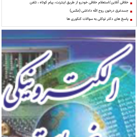
خلافی آنلاین/استعلام خلافی خودرو از طریق اینترنت، پیام کوتاه ، تلفن
جسدغرق درخون روح الله داداشی (عکس)
پاسخ های دکتر توکلی به سوالات کنکوری ها