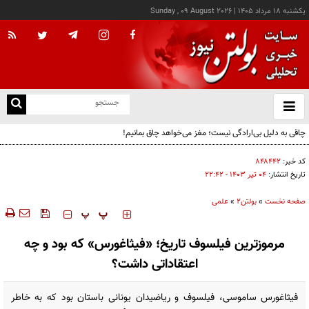
يکشنبه ۱۸ مرداد ۱۴۰۵
|
Sunday , 09 August 2026
از
و
ته
ن
نو
کد خبر:
۸۴۸۴۴۲
تاریخ انتشار:
۰۴ تير ۱۴۰۳ - ۲۲:۴۲
صفحه نخست
»
بولتن2
»
علمی
‍‍‍ پ
پ
مرموزترین فیلسوف تاریخ؛ «فیثاغورس» که بود و چه
اعتقاداتی داشت؟
فیثاغورس ساموسی، فیلسوف و ریاضیدان یونانی باستان بود که به خاطر