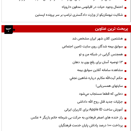
احتمال وجود حیات در اقیانوس مدفون «اروپا»
شکایت نیومکزیکو از وزارت دادگستری ترامپ بر سر پرونده اپستین
پربحث ترین عناوین
هشتمین کلان شهر ایران مشخص شد
سوابق بیمه شدگان روی سایت تامین اجتماعی
همجنس گرایی در شبکه من و تو
13 توصیه آسان برای رفع بوی بد دهان
مشاهده سامانه آنلاين سوابق بیمه
حكم آيت‌الله مكارم درباره شاهين نجفي
سایتهای همسریابی!
دعايي كه قطعا مستجاب مي‌شود
جزئیات جدید قتل روح الله داداشی
آموزش ساخت Apple ID برای کاربران ایرانی
راز خنده های اصغر فرهادی به حرکت بی شرمانه خانم بازیگر + عکس
پرداخت ۱۰۰ درصد پاداش پایان خدمت فرهنگیان