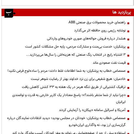
پربازدید ها
راهنمای خرید محصولات برق صنعتی ABB
نوشابه رژیمی روی حافظه اثر می‌گذارد
هشدار درباره فروش حواله‌های صوری خودروهای وارداتی
پزشکیان: خدمت بی‌منت و مشارکت مردمی، پایه حل مشکلات کشور است
3 اشتباه رایج در انتخاب رنگ صنعتی که هزینه‌اش را سال‌ها می‌پردازید...
قیمت نفت صعودی ماند
صمصامی خطاب به پزشکیان: به شما اطلاعات غلط دادند؛ مردم را ساده‌لوح فرض نکنید!
خادمیان: هیچ شفیعی برای زن نزد خداوند بهتر از رضایت شوهر نیست
ترافیک کشتیرانی از طریق تنگه هرمز در یک هفته به ۳۳ کشتی کاهش یافت
«چرا نباید از شما متنفر باشند؟»؛ پاسخ معنادار یک کاربر خارجی به قدرت و توانمندی
ایرانیان
آمریکا و اسرائیل سامانه «پیکان» را آزمایش کردند
صمصامی خطاب به پزشکیان: خودتان در مجلس بودید؛ دیدید انتقادات نمایندگان درباره
گران‌سازی ارز بود، نه واگذاری ایران‌خودرو
استفاده بیش از حد از صفحه‌نمایش می‌تواند به مغز کودکان آسیب ماندگار وارد کند