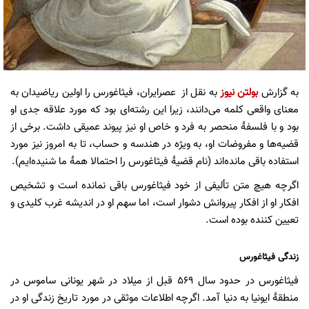
به گزارش
بولتن نیوز
به نقل از عصرایران، فیثاغورس را اولین ریاضیدان به
معنای واقعی کلمه می‌دانند، زیرا این رشته‌ای بود که مورد علاقه جدی او
بود و با فلسفۀ منحصر به فرد و خاص او نیز پیوند عمیقی داشت. برخی از
قضیه‌ها و مفروضات او، به ویژه در هندسه و حساب، تا به امروز نیز مورد
استفاده باقی مانده‌اند (نام قضیۀ فیثاغورس را احتمالا همۀ ما شنیده‌ایم).
اگرچه هیچ متن تألیفی از خود فیثاغورس باقی نمانده است و تشخیص
افکار او از افکار پیروانش دشوار است، اما سهم او در اندیشه غرب کلیدی و
تعیین کننده بوده است.
زندگی فیثاغورس
فیثاغورس در حدود سال ۵۶۹ قبل از میلاد در شهر یونانی ساموس در
منطقۀ ایونیا به دنیا آمد. اگرچه اطلاعات موثقی در مورد تاریخ زندگی او در