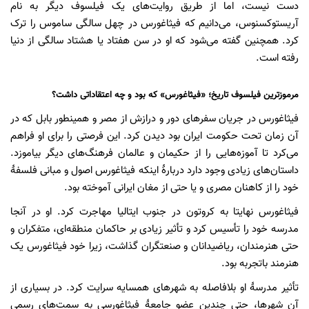
دست نیست، اما از طریق روایت‌های یک فیلسوف دیگر به نام
آریستوکسنوس، می‌دانیم که فیثاغورس در چهل سالگی ساموس را ترک
کرد. همچنین گفته می‌شود که او در سن هفتاد یا هشتاد سالگی از دنیا
رفته است.
مرموزترین فیلسوف تاریخ؛ «فیثاغورس» که بود و چه اعتقاداتی داشت؟
فیثاغورس در جریان سفرهای دور و درازش از مصر و همینطور بابل که در
آن زمان تحت حکومت ایران بود دیدن کرد. این فرصتی را برای او فراهم
می‌کرد تا آموزه‌هایی را از حکیمان و عالمان فرهنگ‌های دیگر بیاموزد.
داستان‌های زیادی وجود دارد دربارۀ اینکه فیثاغورس اصول و مبانی فلسفۀ
خود را از کاهنان مصری و یا حتی از مغان ایرانی آموخته بود.
فیثاغورس نهایتا به کروتون در جنوب ایتالیا مهاجرت کرد. او در آنجا
مدرسه خود را تأسیس کرد و تأثیر زیادی بر حاکمان منطقه‌ای، متفکران و
حتی هنرمندان، ریاضیدانان و صنعتگران گذاشت، زیرا خود فیثاغورس یک
هنرمند باتجربه بود.
تأثیر مدرسۀ او بلافاصله به شهرهای همسایه سرایت کرد. در بسیاری از
آن شهرها، حتی چندین عضو جامعۀ فیثاغورسی به سمت‌های رسمی