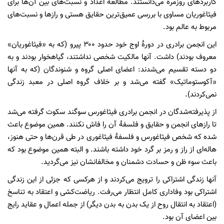
کاربردهای روزمره می‌دانستند. مطالعۀ اعداد و نسبت‌های بین آن‌ها برای
فیثاغوریان مساوی با بررسی عمیق‌ترین حقایق هستی و رازها و نسبت‌های
مربوط به عالم بود.
این انجمن برادری در دورۀ اوج خود حدود ۳۰۰ پیرو (که به «فیثاغوریان»
معروف بودند) داشت. آنها مالکیت شخصی نداشتند، گیاهخوار بودند و به
دو دسته تقسیم می‌شدند: اعضای اصلی گروه و شنوندگان (که به آنها
«آکوستوماتیک» گفته می‌شد و بر خلاف گروه اصلی در معبد زندگی
نمی‌کردند).
از پذیرفته‌شدگان در انجمن برادری فیثاغورس سوگند سکوت گرفته می‌شد
تا رازهای انجمن و حقایق و فلسفۀ آن را فاش نکنند. همین موضوع باعث
شده که شخص فیثاغورس و فلسفۀ فیثاغوری در طی قرن‌ها و حتی هنوز،
هاله‌ای از راز و رمز بر گرد خود داشته باشند. و البته همین موضوع بود که
باعث سوء ظن و حسادت دشمنان و مخالفانشان نیز می‌گردید.
آنها زندگی اشتراکی را ترویج می‌کردند و از هرکسی که جزئی از این زندگی
اشتراکی بود وفاداری کامل انتظار می‌رفت. ریاضت‌کشی و اعتقاد به تناسخ
(اعتقاد به انتقال روح از یک بدن به بدن دیگر) از جمله اعمال و عقاید رایج
بین اعضای آن بود.