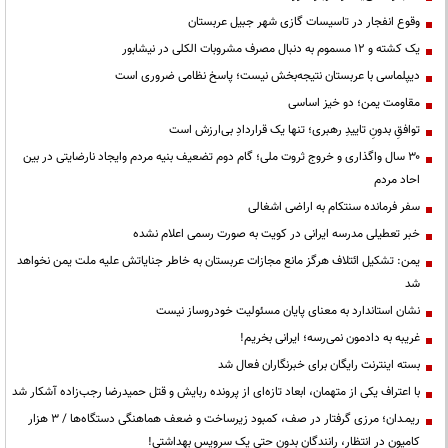
وقوع انفجار در تاسیسات گازی شهر جبیل عربستان
یک کشته و ۱۲ مسموم به دنبال مصرف مشروبات الکلی در نیشابور
دیپلماسی با عربستان نتیجه‌بخش نیست؛ پاسخ نظامی ضروری است
مقاومت یمن؛ دو خیز اساسی
توافقِ بدونِ تاییدِ رهبری؛ تنها یک قراردادِ بی‌ارزش است
۳۰ سال واگذاری و خروج ثروت ملی؛ گام دوم تضعیف بنیه مردم وایجاد نارضایتی در بین
احاد مردم
سفر فرمانده سنتکام به اراضی اشغالی
خبر تعطیلی مدرسه ایرانی در کویت به صورت رسمی اعلام نشده
یمن: تشکیل ائتلاف هرگز مانع مجازات عربستان به خاطر جنایاتش علیه ملت یمن نخواهد
شد
نشان استاندارد به معنای پایان مسئولیت خودروساز نیست
غریبه به دادمون نمی‌رسه؛ ایرانی بخریم!
بسته اینترنت رایگان برای خبرنگاران فعال شد
با اعتراف یکی از متهمان، ابعاد تازه‌ای از پرونده ربایش و قتل حمیدرضا رجب‌زاده آشکار شد
ریمـدان؛ مرزی گرفتار در صف، کمبود زیرساخت و ضعف هماهنگی دستگاه‌ها / ۳ هزار
کامیون در انتظار، رانندگان بدون حتی یک سرویس بهداشتی!