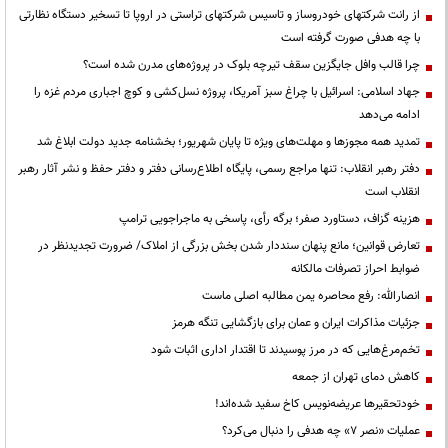
از رانت‌ شرکتهای خودروساز و تاسیس شرکتهای تراستی در اروپا تا تسخیر دستگاه نظارتی
با چه هدفی صورت گرفته است
چرا قالب وافل جایگزین سقف تیرچه بلوک در پروژه‌های مدرن شده است؟
جهاد اسلامی: اسرائیل با چراغ سبز آمریکا، پروژه نسل‌کشی و کوچ اجباری مردم غزه را
ادامه می‌دهد
تمدید همه مجوزها و مهلت‌های ویژه تا پایان شهریور؛ بخشنامه جدید دولت ابلاغ شد
دفتر رهبر انقلاب: تنها مراجع رسمی، پایگاه اطلاع‌رسانی دفتر و دفتر حفظ و نشر آثار رهبر
انقلاب است
هزینه گزاف، دستاورد صفر؛ برگه رأی، پاسخی به ماجراجویی ترامپ
تعارض قوانین؛ مانع پنهان سنددار شدن بخش بزرگی از املاک/ ضرورت تجدیدنظر در
ضوابط احراز تصرفات مالکانه
انصارالله: رفع محاصره یمن مطالبه اصلی ماست
جزئیات مذاکرات ایران و عمان برای بازگشایی تنگه هرمز
تخم‌مرغ‌هایی که در مرز پوسیدند تا اقتدار اداری اثبات شود
کاهش دمای تهران از جمعه
خودتحقیرها عریضه‌نویس کاخ سفید شده‌اند!
عملیات «نصر ۷» چه هدفی را دنبال می‌کرد؟