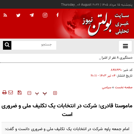
پنجشنبه ۱۵ مرداد ۱۴۰۵
|
Thursday , 06 August 2026
از
و
ته
دستگیری ۸ نفر از اشرار مسلح شاخص و مرتبطین گروهک‌های تروریستی
ن
نو
کد خبر:
۸۴۸۴۳۰
تاریخ انتشار:
۰۴ تير ۱۴۰۳ - ۲۰:۱۱
صفحه نخست
»
سیاسی
‍‍‍ پ
پ
ماموستا قادری: شرکت در انتخابات یک تکلیف ملی و ضروری
است
امام جمعه پاوه شرکت در انتخابات یک تکلیف ملی و ضروری دانست و گفت: