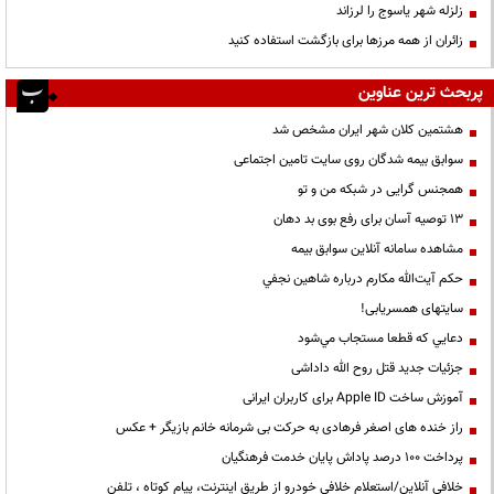
زلزله شهر یاسوج را لرزاند
زائران از همه مرزها برای بازگشت استفاده کنید
پربحث ترین عناوین
هشتمین کلان شهر ایران مشخص شد
سوابق بیمه شدگان روی سایت تامین اجتماعی
همجنس گرایی در شبکه من و تو
13 توصیه آسان برای رفع بوی بد دهان
مشاهده سامانه آنلاين سوابق بیمه
حكم آيت‌الله مكارم درباره شاهين نجفي
سایتهای همسریابی!
دعايي كه قطعا مستجاب مي‌شود
جزئیات جدید قتل روح الله داداشی
آموزش ساخت Apple ID برای کاربران ایرانی
راز خنده های اصغر فرهادی به حرکت بی شرمانه خانم بازیگر + عکس
پرداخت ۱۰۰ درصد پاداش پایان خدمت فرهنگیان
خلافی آنلاین/استعلام خلافی خودرو از طریق اینترنت، پیام کوتاه ، تلفن