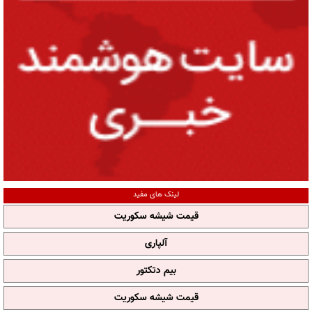
لینک های مفید
قیمت شیشه سکوریت
آلپاری
بیم دتکتور
قیمت شیشه سکوریت