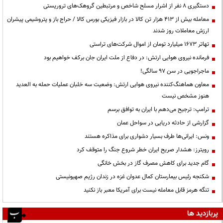
دستگیری ۸ نفر از اشرار مسلح شاخص و مرتبطین گروهک‌های تروریستی
معامله بیش از ۴۱۳ هزار تن کالا در بازار فیزیکی بورس کالا / حراج باز و پتروشیمی پیشران
ارزش معاملات روز شدند
تهاتر ۱۶۷۳ میلیارد تومان از اموال شرکت‌های تراستی
فرمانده نیروی هوایی ارتش: در دفاع از ملت ایران جان برکف خواهیم بود
ماجراجویی در سن ۹۷ سالگی!
معاون هماهنگ‌کننده نیروی هوایی ارتش: وضعیت سه خلبان عملیات حمله به العدید
هنوز مشخص نیست
ترامپ: ترجیح می‌دهم با ایران به توافق برسم
گزارشی از حادثه دریایی در سواحل عمان
ونس: ایرانی‌ها طرف بسیار دشواری برای مذاکره هستند
رویترز: هشدار صریح ایران خطر شروع جنگ را متوقف کرد
گام جدید برای کاهش مصرف گاز در بخش خانگی
شکنجه رئیس بیمارستان کمال عدوان غزه در زندان رژیم صهیونیستی
تنگه هرمز قابل معامله نیست برای آمریکا معبر باز نکنید
پربازدید ها