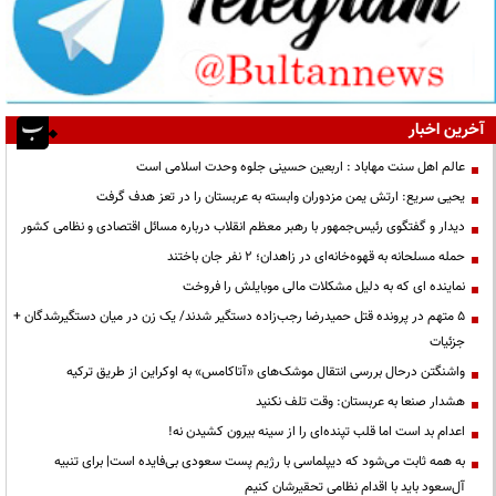
آخرین اخبار
عالم اهل سنت مهاباد : اربعین حسینی جلوه وحدت اسلامی است
یحیی سریع: ارتش یمن مزدوران وابسته به عربستان را در تعز هدف گرفت
دیدار و گفتگوی رئیس‌جمهور با رهبر معظم انقلاب درباره مسائل اقتصادی و نظامی کشور
حمله مسلحانه به قهوه‌خانه‌ای در زاهدان؛ ۲ نفر جان باختند
نماینده ای که به دلیل مشکلات مالی موبایلش را فروخت
۵ متهم در پرونده قتل حمیدرضا رجب‌زاده دستگیر شدند/ یک زن در میان دستگیرشدگان +
جزئیات
واشنگتن درحال بررسی انتقال موشک‌های «آتاکامس» به اوکراین از طریق ترکیه
هشدار صنعا به عربستان: وقت تلف نکنید
اعدام بد است اما قلب تپنده‌ای را از سینه بیرون کشیدن نه!
به همه ثابت می‌شود که دیپلماسی با رژیم پست سعودی بی‌فایده است| برای تنبیه
آل‌سعود باید با اقدام نظامی تحقیرشان کنیم