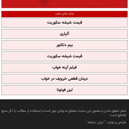
لینک های مفید
قیمت شیشه سکوریت
آلپاری
بیم دتکتور
قیمت شیشه سکوریت
فیلم آپنه خواب
درمان قطعی خروپف در خواب
لیزر فوتونا
تمام حقوق مادی و معنوی این سایت متعلق به بولتن نیوز است و استفاده از مطالب با ذکر منبع
بلامانع است.
طراحی و تولید: "
ایران سامانه
"