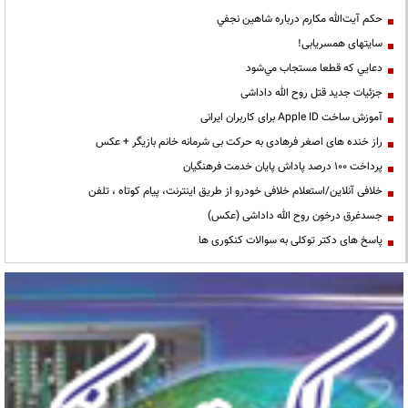
حكم آيت‌الله مكارم درباره شاهين نجفي
سایتهای همسریابی!
دعايي كه قطعا مستجاب مي‌شود
جزئیات جدید قتل روح الله داداشی
آموزش ساخت Apple ID برای کاربران ایرانی
راز خنده های اصغر فرهادی به حرکت بی شرمانه خانم بازیگر + عکس
پرداخت ۱۰۰ درصد پاداش پایان خدمت فرهنگیان
خلافی آنلاین/استعلام خلافی خودرو از طریق اینترنت، پیام کوتاه ، تلفن
جسدغرق درخون روح الله داداشی (عکس)
پاسخ های دکتر توکلی به سوالات کنکوری ها