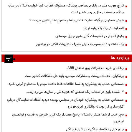
تاراج هویت ملی در بازار بی‌صاحب پوشاک؛ مسئولان نظارت کجا خوابیده‌اند؟ / زیر سایه
جنگ، جامعه در حال بی‌حیا شدن است
هوش مصنوعی چگونه عملیات فضاپیماها و ماهواره‌ها را تغییر می‌دهد؟
انفجارها کی‌یف را دوباره لرزاند
وقوع انفجار در تاسیسات گازی شهر جبیل عربستان
یک کشته و ۱۲ مسموم به دنبال مصرف مشروبات الکلی در نیشابور
پربازدید ها
راهنمای خرید محصولات برق صنعتی ABB
پزشکیان: خدمت بی‌منت و مشارکت مردمی، پایه حل مشکلات کشور است
صمصامی خطاب به پزشکیان: به شما اطلاعات غلط دادند؛ مردم را ساده‌لوح فرض نکنید!
3 اشتباه رایج در انتخاب رنگ صنعتی که هزینه‌اش را سال‌ها می‌پردازید...
صمصامی خطاب به پزشکیان: خودتان در مجلس بودید؛ دیدید انتقادات نمایندگان درباره
گران‌سازی ارز بود، نه واگذاری ایران‌خودرو
«چرا نباید از شما متنفر باشند؟»؛ پاسخ معنادار یک کاربر خارجی به قدرت و توانمندی
ایرانیان
جای خالی «اقتصاد جنگی» در شرایط جنگی