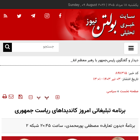
يکشنبه ۱۸ مرداد ۱۴۰۵
|
Sunday , 09 August 2026
از
و
ته
دیدار و گفتگوی رئیس‌جمهور با رهبر معظم انقلاب درباره مسائل اقتصادی و نظامی کشور
ن
نو
کد خبر:
۸۴۸۳۱۵
تاریخ انتشار:
۰۳ تير ۱۴۰۳ - ۱۳:۰۱
صفحه نخست
»
سیاسی
‍‍‍ پ
پ
برنامه تبلیغاتی امروز کاندیداهای ریاست جمهوری
برنامۀ «بدون تعارف» مصطفی پورمحمدی، ساعت ۲۰:۴۵ شبکه ۲