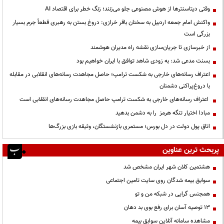
وقتی دیتاسنترها از هوش مصنوعی جلو می‌زنند؛ زنگ خطر برای اقتصاد AI
واکنش امام جمعه اردبیل به سخنان باقر خرازی: دروغ بستن به رهبری قطعاً جرم بسیار
بزرگی است
از خبرسازی تا جریان‌سازی نقشه راه مدیران هوشمند
بسنت مدعی شد: به زودی شاهد توافق با ایران خواهیم بود
اعتراف رسانه‌های خارجی به شکست ترامپ؛ حاصل مجاهدت رسانه‌های انقلابی در مقابله
با دروغ‌پراکنی دشمنان
اعتراف رسانه‌های خارجی به شکست ترامپ حاصل مجاهدت رسانه‌های انقلابی است
مبادا اختیار تنگه هرمز را به دشمن بدهید
اتاق پول دولت در دل بورس؛ مستمری بازنشستگان، وثیقه بازی بزرگ‌ها
پربحث ترین عناوین
هشتمین کلان شهر ایران مشخص شد
سوابق بیمه شدگان روی سایت تامین اجتماعی
همجنس گرایی در شبکه من و تو
13 توصیه آسان برای رفع بوی بد دهان
مشاهده سامانه آنلاين سوابق بیمه