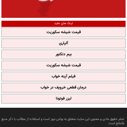
لینک های مفید
قیمت شیشه سکوریت
آلپاری
بیم دتکتور
قیمت شیشه سکوریت
فیلم آپنه خواب
درمان قطعی خروپف در خواب
لیزر فوتونا
تمام حقوق مادی و معنوی این سایت متعلق به بولتن نیوز است و استفاده از مطالب با ذکر منبع
بلامانع است.