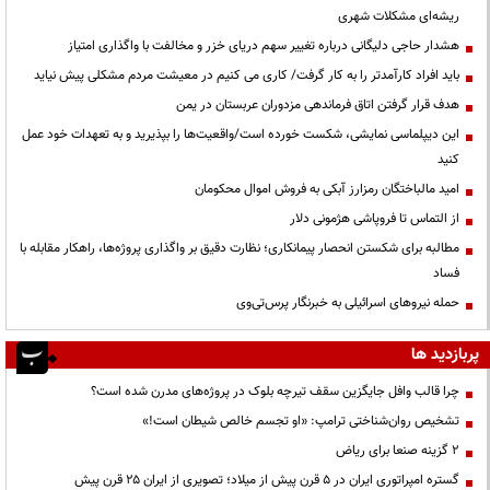
ریشه‌ای مشکلات شهری
هشدار حاجی دلیگانی درباره تغییر سهم دریای خزر و مخالفت با واگذاری امتیاز
باید افراد کارآمدتر را به کار گرفت/ کاری می کنیم در معیشت مردم مشکلی پیش نیاید
هدف قرار گرفتن اتاق‌ فرماندهی مزدوران عربستان در یمن
این دیپلماسی نمایشی، شکست خورده است/واقعیت‌ها را بپذیرید و به تعهدات خود عمل
کنید
امید مالباختگان رمزارز آبکی به فروش اموال محکومان
از التماس تا فروپاشی هژمونی دلار
مطالبه برای شکستن انحصار پیمانکاری؛ نظارت دقیق بر واگذاری پروژه‌ها، راهکار مقابله با
فساد
حمله نیروهای اسرائیلی به خبرنگار پرس‌تی‌وی
پربازدید ها
چرا قالب وافل جایگزین سقف تیرچه بلوک در پروژه‌های مدرن شده است؟
تشخیص روان‌شناختی ترامپ: «او تجسم خالص شیطان است!»
۲ گزینه صنعا برای ریاض
گستره امپراتوری ایران در ۵ قرن پیش از میلاد؛ تصویری از ایران ۲۵ قرن پیش