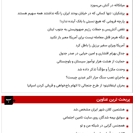
میانکاله در آتش می‌سوزد
پزشکیان: تنها کسانی که در خیابان بودند ایران را نگه نداشتند همه سهیم هستند
پارچه فروشی که هیچ نسبتی با بانک آینده ندارد!
نقض آتش‌بس و حملات رژیم صهیونیستی به جنوب لبنان
تنگه هرمز قابل معامله نیست برای آمریکا معبر باز نکنید
آمریکا ویزای سفیر برزیل را باطل کرد
جدال بهرام افشاری و امین حیایی در صدر جدول
حمایت از هشت هزار نوآموز سیستان و بلوچستانی
وحدت مکرّراً و مؤکّداً تذکر داده شد
ماجرای نصب سنگ مزار اکبر عبدی چیست؟
بحران اینفانتینو؛ از طرح جنجالی تا اتهام باج‌خواهی و قربانی کردن اسپانیا
پربحث ترین عناوین
هشتمین کلان شهر ایران مشخص شد
سوابق بیمه شدگان روی سایت تامین اجتماعی
همجنس گرایی در شبکه من و تو