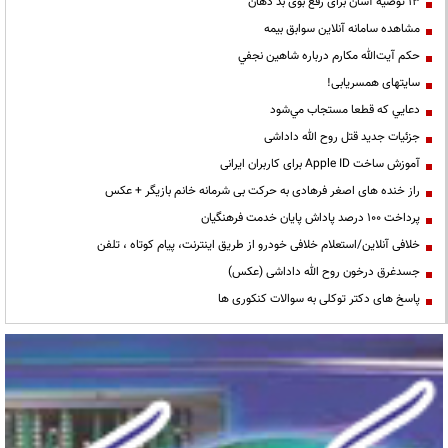
13 توصیه آسان برای رفع بوی بد دهان
مشاهده سامانه آنلاين سوابق بیمه
حكم آيت‌الله مكارم درباره شاهين نجفي
سایتهای همسریابی!
دعايي كه قطعا مستجاب مي‌شود
جزئیات جدید قتل روح الله داداشی
آموزش ساخت Apple ID برای کاربران ایرانی
راز خنده های اصغر فرهادی به حرکت بی شرمانه خانم بازیگر + عکس
پرداخت ۱۰۰ درصد پاداش پایان خدمت فرهنگیان
خلافی آنلاین/استعلام خلافی خودرو از طریق اینترنت، پیام کوتاه ، تلفن
جسدغرق درخون روح الله داداشی (عکس)
پاسخ های دکتر توکلی به سوالات کنکوری ها