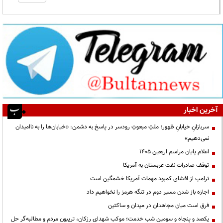
آخرین اخبار
سربازانِ خیابانِ ظهور؛ ملتِ مبعوثِ رودسر در پاسخ به دشمن: «خیابان‌ها را به ناامیدان
نمی‌دهیم»
اعلام پایان مراسم اربعین ۱۴۰۵
توقف صادرات نفت عربستان به آمریکا
ترامپ از افشای کمبود مهمات آمریکا خشمگین است
اجازه باز شدن مسیر دوم در تنگه هرمز را نخواهیم داد
فرق است میان مجاهدان در میدان و ساکتین
یکصد و پنجاه و سومین شب خدمت؛ موکب شهدای رزکان، تریبون مردم و مطالبه‌گر حل