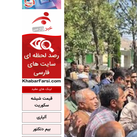
لینک های مفید
قیمت شیشه
سکوریت
آلپاری
بیم دتکتور