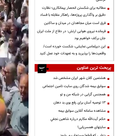
مطالبه برای شکستن انحصار پیمانکاری؛ نظارت
دقیق بر واگذاری پروژه‌ها، راهکار مقابله با فساد
فرق است میان مجاهدان در میدان و ساکتین
فرمانده نیروی هوایی ارتش: در دفاع از ملت ایران
جان برکف خواهیم بود
این دیپلماسی نمایشی، شکست خورده است/
واقعیت‌ها را بپذیرید و به تعهدات خود عمل کنید
پربحث ترین عناوین
هشتمین کلان شهر ایران مشخص شد
سوابق بیمه شدگان روی سایت تامین اجتماعی
همجنس گرایی در شبکه من و تو
13 توصیه آسان برای رفع بوی بد دهان
مشاهده سامانه آنلاين سوابق بیمه
حكم آيت‌الله مكارم درباره شاهين نجفي
سایتهای همسریابی!
دعايي كه قطعا مستجاب مي‌شود