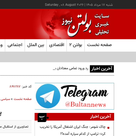
شنبه ۱۷ مرداد ۱۴۰۵
|
Saturday , 08 August 2026
صفحه نخست
بولتن ۲
اقتصادی
بین الملل
اجتماعی
ور
آخرین اخبار
رد ورود تمامی معتادان به اتاق‌های مدیریت مصرف؛ شرایط خا
کد خبر:
۸۴۸۲۸۷
صفحه نخست
»
سیاسی
پ
آخرین اخبار
تصاویری از استقبال مر
چاک شومر: جنگ ایران اشتغال آمریکا را تخریب
کرد؛ ترامپ از کدام سیاره آمده؟!