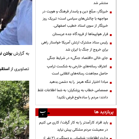
منتشر شد
خبرنگار، مبلّغ دین و پاسدار فرهنگ و هویت در
مواجهه با چالش‌های سیاسی است؛ تبریک روز
خبرنگار از سوی استاد خطیب اصفهانی.
فرار هواپیماها از فرودگاه جده عربستان
رئیس ستاد مشترک ارتش آمریکا خواستار راهی
برای خروج از جنگ با ایران شد
به گزارش
بولتن نی
جای خالی «اقتصاد جنگی» در شرایط جنگی
اعتراف رسانه‌های خارجی به شکست ترامپ
تصاویری از
استقب
حاصل مجاهدت رسانه‌های انقلابی است
مبادا اختیار تنگه هرمز را به دشمن بدهید
صمصامی خطاب به پزشکیان: به شما اطلاعات غلط
دادند؛ مردم را ساده‌لوح فرض نکنید!
پربازدید ها
باید افراد کارآمدتر را به کار گرفت/ کاری می کنیم
در معیشت مردم مشکلی پیش نیاید
وزارت اطلاعات: شناسایی و دستگیری ۲۱ نفر از