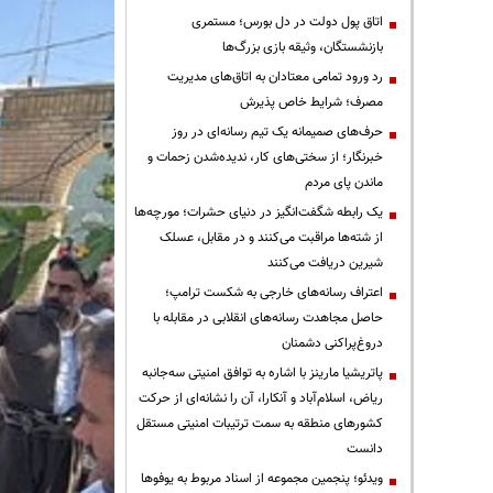
اتاق پول دولت در دل بورس؛ مستمری
بازنشستگان، وثیقه بازی بزرگ‌ها
رد ورود تمامی معتادان به اتاق‌های مدیریت
مصرف؛ شرایط خاص پذیرش
حرف‌های صمیمانه یک تیم رسانه‌ای در روز
خبرنگار؛ از سختی‌های کار، ندیده‌شدن زحمات و
ماندن پای مردم
یک رابطه شگفت‌انگیز در دنیای حشرات؛ مورچه‌ها
از شته‌ها مراقبت می‌کنند و در مقابل، عسلک
شیرین دریافت می‌کنند
اعتراف رسانه‌های خارجی به شکست ترامپ؛
حاصل مجاهدت رسانه‌های انقلابی در مقابله با
دروغ‌پراکنی دشمنان
پاتریشیا مارینز با اشاره به توافق امنیتی سه‌جانبه
ریاض، اسلام‌آباد و آنکارا، آن را نشانه‌ای از حرکت
کشورهای منطقه به سمت ترتیبات امنیتی مستقل
دانست
ویدئو؛ پنجمین مجموعه از اسناد مربوط به یوفوها