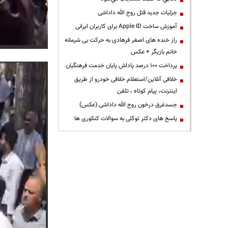
جزئیات جدید قتل روح الله داداشی
آموزش ساخت Apple ID برای کاربران ایرانی
راز خنده های اصغر فرهادی به حرکت بی شرمانه
خانم بازیگر + عکس
پرداخت ۱۰۰ درصد پاداش پایان خدمت فرهنگیان
خلافی آنلاین/استعلام خلافی خودرو از طریق
اینترنت، پیام کوتاه ، تلفن
جسدغرق درخون روح الله داداشی (عکس)
پاسخ های دکتر توکلی به سوالات کنکوری ها