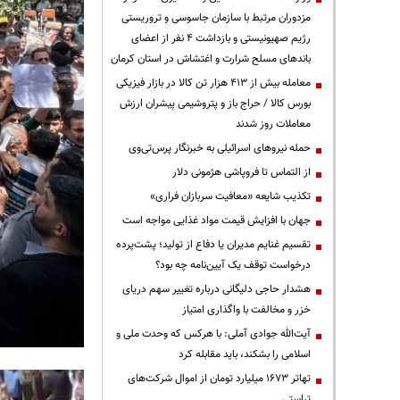
مزدوران مرتبط با سازمان جاسوسی و تروریستی
رژیم صهیونیستی و بازداشت ۴ نفر از اعضای
باندهای مسلح شرارت و اغتشاش در استان کرمان
معامله بیش از ۴۱۳ هزار تن کالا در بازار فیزیکی
بورس کالا / حراج باز و پتروشیمی پیشران ارزش
معاملات روز شدند
حمله نیروهای اسرائیلی به خبرنگار پرس‌تی‌وی
از التماس تا فروپاشی هژمونی دلار
تکذیب شایعه «معافیت سربازان فراری»
جهان با افزایش قیمت مواد غذایی مواجه است
تقسیم غنایم مدیران یا دفاع از تولید؛ پشت‌پرده
درخواست توقف یک آیین‌نامه چه بود؟
هشدار حاجی دلیگانی درباره تغییر سهم دریای
خزر و مخالفت با واگذاری امتیاز
آیت‌الله جوادی آملی: با هرکس که وحدت ملی و
اسلامی را بشکند، باید مقابله کرد
تهاتر ۱۶۷۳ میلیارد تومان از اموال شرکت‌های
تراستی