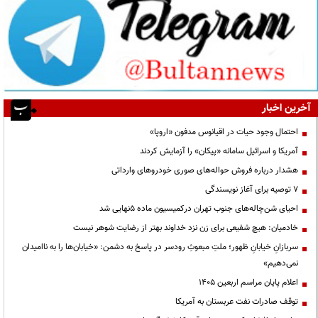
آخرین اخبار
احتمال وجود حیات در اقیانوس مدفون «اروپا»
آمریکا و اسرائیل سامانه «پیکان» را آزمایش کردند
هشدار درباره فروش حواله‌های صوری خودروهای وارداتی
۷ توصیه برای آغاز نویسندگی
احیای شن‌چاله‌های جنوب تهران درکمیسیون ماده ۵نهایی شد
خادمیان: هیچ شفیعی برای زن نزد خداوند بهتر از رضایت شوهر نیست
سربازانِ خیابانِ ظهور؛ ملتِ مبعوثِ رودسر در پاسخ به دشمن: «خیابان‌ها را به ناامیدان
نمی‌دهیم»
اعلام پایان مراسم اربعین ۱۴۰۵
توقف صادرات نفت عربستان به آمریکا