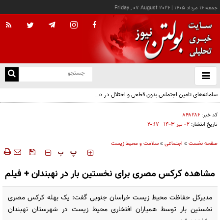
جمعه ۱۶ مرداد ۱۴۰۵
|
Friday , 07 August 2026
از
و
ته
سامانه‌های تامین اجتماعی بدون قطعی و اختلال در دسترس است
ن
نو
کد خبر:
۸۴۸۲۸۶
تاریخ انتشار:
۰۲ تير ۱۴۰۳ - ۲۰:۱۷
صفحه نخست
»
اجتماعی
»
سلامت و محیط زیست
‍‍‍ پ
پ
مشاهده کرکس مصری برای نخستین بار در نهبندان + فیلم
مدیرکل حفاظت محیط زیست خراسان جنوبی گفت: یک بهله کرکس مصری
نخستین بار توسط همیاران افتخاری محیط زیست در شهرستان نهبندان