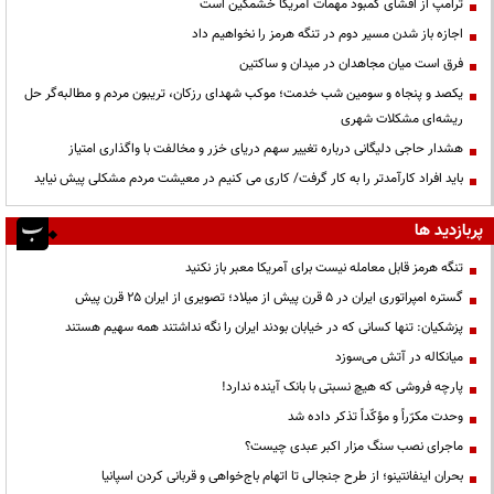
ترامپ از افشای کمبود مهمات آمریکا خشمگین است
اجازه باز شدن مسیر دوم در تنگه هرمز را نخواهیم داد
فرق است میان مجاهدان در میدان و ساکتین
یکصد و پنجاه و سومین شب خدمت؛ موکب شهدای رزکان، تریبون مردم و مطالبه‌گر حل
ریشه‌ای مشکلات شهری
هشدار حاجی دلیگانی درباره تغییر سهم دریای خزر و مخالفت با واگذاری امتیاز
باید افراد کارآمدتر را به کار گرفت/ کاری می کنیم در معیشت مردم مشکلی پیش نیاید
پربازدید ها
تنگه هرمز قابل معامله نیست برای آمریکا معبر باز نکنید
گستره امپراتوری ایران در ۵ قرن پیش از میلاد؛ تصویری از ایران ۲۵ قرن پیش
پزشکیان: تنها کسانی که در خیابان بودند ایران را نگه نداشتند همه سهیم هستند
میانکاله در آتش می‌سوزد
پارچه فروشی که هیچ نسبتی با بانک آینده ندارد!
وحدت مکرّراً و مؤکّداً تذکر داده شد
ماجرای نصب سنگ مزار اکبر عبدی چیست؟
بحران اینفانتینو؛ از طرح جنجالی تا اتهام باج‌خواهی و قربانی کردن اسپانیا