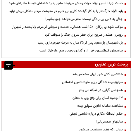
دست نزنید؛ لمس نوزاد حیات وحش می‌تواند منجر به رد شدنشان توسط مادرشان شود
باید افراد کارآمدتر را به کار گرفت/ کاری می کنیم در معیشت مردم مشکلی پیش نیاید
چاقی به دلیل بی‌ارادگی نیست؛ مغز می‌خواهد چاق بمانیم!
موکب شهدای رزکان؛ ۱۵۲ شب همدلی، خدمت و میزبانی از مردم ولایت‌مدار شهریار
رویترز: هشدار صریح ایران خطر شروع جنگ را متوقف کرد
پل شهرستان پل‌سفید پس از ۲۵ سال به مرحله بهره‌برداری رسید
پیامدهای کنوانسیون خزر از واگذاری بحرین هم زیان‌بارتر است
پربحث ترین عناوین
هشتمین کلان شهر ایران مشخص شد
سوابق بیمه شدگان روی سایت تامین اجتماعی
همجنس گرایی در شبکه من و تو
13 توصیه آسان برای رفع بوی بد دهان
مشاهده سامانه آنلاين سوابق بیمه
حكم آيت‌الله مكارم درباره شاهين نجفي
سایتهای همسریابی!
دعايي كه قطعا مستجاب مي‌شود