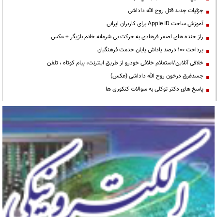
جزئیات جدید قتل روح الله داداشی
آموزش ساخت Apple ID برای کاربران ایرانی
راز خنده های اصغر فرهادی به حرکت بی شرمانه خانم بازیگر + عکس
پرداخت ۱۰۰ درصد پاداش پایان خدمت فرهنگیان
خلافی آنلاین/استعلام خلافی خودرو از طریق اینترنت، پیام کوتاه ، تلفن
جسدغرق درخون روح الله داداشی (عکس)
پاسخ های دکتر توکلی به سوالات کنکوری ها