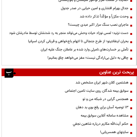
جدال بهرام افشاری و امین حیایی در صدر جدول
وحدت مکرّراً و مؤکّداً تذکر داده شد
ماجرای نصب سنگ مزار اکبر عبدی چیست؟
دست نزنید؛ لمس نوزاد حیات وحش می‌تواند منجر به رد شدنشان توسط مادرشان شود
بحران اینفانتینو؛ از طرح جنجالی تا اتهام باج‌خواهی و قربانی کردن اسپانیا
تأملی بر خسارت‌های نامرئی وارد شده بر عاملان جنگ علیه ایران
چاقی به دلیل بی‌ارادگی نیست؛ مغز می‌خواهد چاق بمانیم!
پربحث ترین عناوین
هشتمین کلان شهر ایران مشخص شد
سوابق بیمه شدگان روی سایت تامین اجتماعی
همجنس گرایی در شبکه من و تو
13 توصیه آسان برای رفع بوی بد دهان
مشاهده سامانه آنلاين سوابق بیمه
حكم آيت‌الله مكارم درباره شاهين نجفي
سایتهای همسریابی!