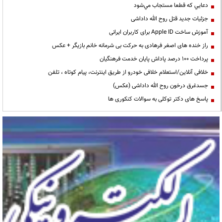
دعايي كه قطعا مستجاب مي‌شود
جزئیات جدید قتل روح الله داداشی
آموزش ساخت Apple ID برای کاربران ایرانی
راز خنده های اصغر فرهادی به حرکت بی شرمانه خانم بازیگر + عکس
پرداخت ۱۰۰ درصد پاداش پایان خدمت فرهنگیان
خلافی آنلاین/استعلام خلافی خودرو از طریق اینترنت، پیام کوتاه ، تلفن
جسدغرق درخون روح الله داداشی (عکس)
پاسخ های دکتر توکلی به سوالات کنکوری ها