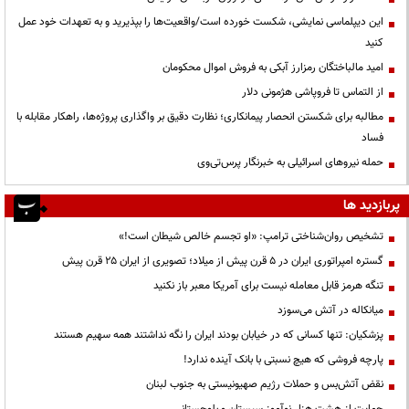
این دیپلماسی نمایشی، شکست خورده است/واقعیت‌ها را بپذیرید و به تعهدات خود عمل
کنید
امید مالباختگان رمزارز آبکی به فروش اموال محکومان
از التماس تا فروپاشی هژمونی دلار
مطالبه برای شکستن انحصار پیمانکاری؛ نظارت دقیق بر واگذاری پروژه‌ها، راهکار مقابله با
فساد
حمله نیروهای اسرائیلی به خبرنگار پرس‌تی‌وی
پربازدید ها
تشخیص روان‌شناختی ترامپ: «او تجسم خالص شیطان است!»
گستره امپراتوری ایران در ۵ قرن پیش از میلاد؛ تصویری از ایران ۲۵ قرن پیش
تنگه هرمز قابل معامله نیست برای آمریکا معبر باز نکنید
میانکاله در آتش می‌سوزد
پزشکیان: تنها کسانی که در خیابان بودند ایران را نگه نداشتند همه سهیم هستند
پارچه فروشی که هیچ نسبتی با بانک آینده ندارد!
نقض آتش‌بس و حملات رژیم صهیونیستی به جنوب لبنان
حمایت از هشت هزار نوآموز سیستان و بلوچستانی