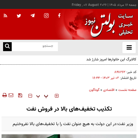
جمعه ۱۶ مرداد ۱۴۰۵
|
Friday , 07 August 2026
از
و
ته
ن
نو
کد خبر:
۸۴۸۲۶۲
تاریخ انتشار:
۰۲ تير ۱۴۰۳ - ۱۶:۴۴
صفحه نخست
»
اقتصادی
»
گوناگون
‍‍‍ پ
پ
تکذیب تخفیف‌های بالا در فروش نفت
وزیر نفت:در این دولت به هیچ عنوان نفت را با تخفیف‌های بالا نفروختیم