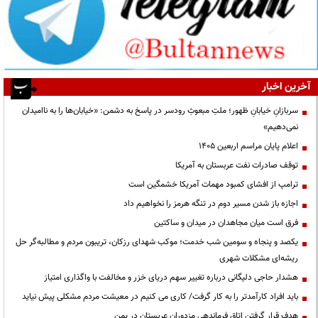
آخرین اخبار
سربازانِ خیابانِ ظهور؛ ملتِ مبعوثِ رودسر در پاسخ به دشمن: «خیابان‌ها را به ناامیدان
نمی‌دهیم»
اعلام پایان مراسم اربعین ۱۴۰۵
توقف صادرات نفت عربستان به آمریکا
ترامپ از افشای کمبود مهمات آمریکا خشمگین است
اجازه باز شدن مسیر دوم در تنگه هرمز را نخواهیم داد
فرق است میان مجاهدان در میدان و ساکتین
یکصد و پنجاه و سومین شب خدمت؛ موکب شهدای رزکان، تریبون مردم و مطالبه‌گر حل
ریشه‌ای مشکلات شهری
هشدار حاجی دلیگانی درباره تغییر سهم دریای خزر و مخالفت با واگذاری امتیاز
باید افراد کارآمدتر را به کار گرفت/ کاری می کنیم در معیشت مردم مشکلی پیش نیاید
هدف قرار گرفتن اتاق‌ فرماندهی مزدوران عربستان در یمن