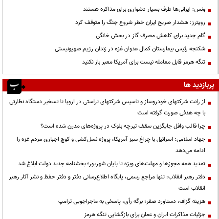
ونس: ایرانی‌ها طرف بسیار دشواری برای مذاکره هستند
رویترز: هشدار صریح ایران خطر شروع جنگ را متوقف کرد
گام جدید برای کاهش مصرف گاز در بخش خانگی
شکنجه رئیس بیمارستان کمال عدوان غزه در زندان رژیم صهیونیستی
تنگه هرمز قابل معامله نیست برای آمریکا معبر باز نکنید
پربازدید ها
از رانت‌ شرکتهای خودروساز و تاسیس شرکتهای تراستی در اروپا تا تسخیر دستگاه نظارتی
با چه هدفی صورت گرفته است
چرا قالب وافل جایگزین سقف تیرچه بلوک در پروژه‌های مدرن شده است؟
جهاد اسلامی: اسرائیل با چراغ سبز آمریکا، پروژه نسل‌کشی و کوچ اجباری مردم غزه را
ادامه می‌دهد
تمدید همه مجوزها و مهلت‌های ویژه تا پایان شهریور؛ بخشنامه جدید دولت ابلاغ شد
دفتر رهبر انقلاب: تنها مراجع رسمی، پایگاه اطلاع‌رسانی دفتر و دفتر حفظ و نشر آثار رهبر
انقلاب است
هزینه گزاف، دستاورد صفر؛ برگه رأی، پاسخی به ماجراجویی ترامپ
جزئیات مذاکرات ایران و عمان برای بازگشایی تنگه هرمز