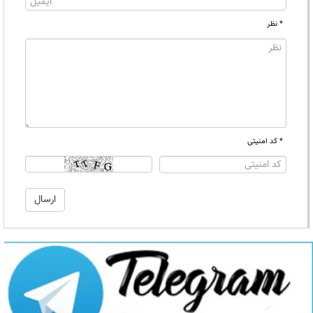
* نظر
* کد امنیتی