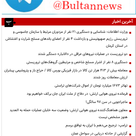
آخرین اخبار
وزارت اطلاعات: شناسایی و دستگیری ۲۱ نفر از مزدوران مرتبط با سازمان جاسوسی و
تروریستی رژیم صهیونیستی و بازداشت ۴ نفر از اعضای باندهای مسلح شرارت و اغتشاش
در استان کرمان
دو تروریست در عملیات نیروهای عراقی در «الانبار» دستگیر شدند
دستگیری ۸ نفر از اشرار مسلح شاخص و مرتبطین گروهک‌های تروریستی
معامله بیش از ۴۱۳ هزار تن کالا در بازار فیزیکی بورس کالا / حراج باز و پتروشیمی پیشران
ارزش معاملات روز شدند
تهاتر ۱۶۷۳ میلیارد تومان از اموال شرکت‌های تراستی
فرمانده نیروی هوایی ارتش: در دفاع از ملت ایران جان برکف خواهیم بود
ماجراجویی در سن ۹۷ سالگی!
معاون هماهنگ‌کننده نیروی هوایی ارتش: وضعیت سه خلبان عملیات حمله به العدید
هنوز مشخص نیست
ترامپ: ترجیح می‌دهم با ایران به توافق برسم
گزارشی از حادثه دریایی در سواحل عمان