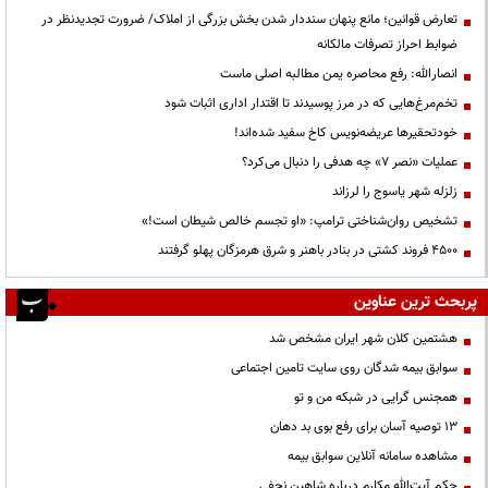
تعارض قوانین؛ مانع پنهان سنددار شدن بخش بزرگی از املاک/ ضرورت تجدیدنظر در
ضوابط احراز تصرفات مالکانه
انصارالله: رفع محاصره یمن مطالبه اصلی ماست
تخم‌مرغ‌هایی که در مرز پوسیدند تا اقتدار اداری اثبات شود
خودتحقیرها عریضه‌نویس کاخ سفید شده‌اند!
عملیات «نصر ۷» چه هدفی را دنبال می‌کرد؟
زلزله شهر یاسوج را لرزاند
تشخیص روان‌شناختی ترامپ: «او تجسم خالص شیطان است!»
۴۵۰۰ فروند کشتی در بنادر باهنر و شرق هرمزگان پهلو گرفتند
پربحث ترین عناوین
هشتمین کلان شهر ایران مشخص شد
سوابق بیمه شدگان روی سایت تامین اجتماعی
همجنس گرایی در شبکه من و تو
13 توصیه آسان برای رفع بوی بد دهان
مشاهده سامانه آنلاين سوابق بیمه
حكم آيت‌الله مكارم درباره شاهين نجفي