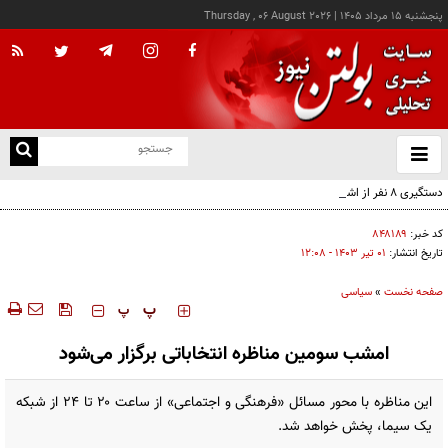
پنجشنبه ۱۵ مرداد ۱۴۰۵
|
Thursday , 06 August 2026
از
و
ته
دستگیری ۸ نفر از اشرار مسلح شاخص و مرتبطین گروهک‌های تروریستی
ن
نو
کد خبر:
۸۴۸۱۸۹
تاریخ انتشار:
۰۱ تير ۱۴۰۳ - ۱۲:۰۸
صفحه نخست
»
سیاسی
‍‍‍ پ
پ
امشب سومین مناظره انتخاباتی برگزار می‌شود
این مناظره با محور مسائل «فرهنگی و اجتماعی» از ساعت ۲۰ تا ۲۴ از شبکه
یک سیما، پخش خواهد شد.