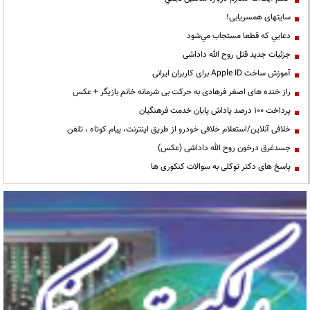
سایتهای همسریابی!
دعايي كه قطعا مستجاب مي‌شود
جزئیات جدید قتل روح الله داداشی
آموزش ساخت Apple ID برای کاربران ایرانی
راز خنده های اصغر فرهادی به حرکت بی شرمانه خانم بازیگر + عکس
پرداخت ۱۰۰ درصد پاداش پایان خدمت فرهنگیان
خلافی آنلاین/استعلام خلافی خودرو از طریق اینترنت، پیام کوتاه ، تلفن
جسدغرق درخون روح الله داداشی (عکس)
پاسخ های دکتر توکلی به سوالات کنکوری ها