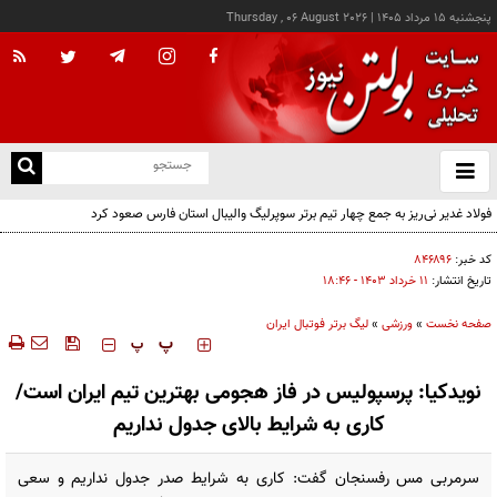
پنجشنبه ۱۵ مرداد ۱۴۰۵
|
Thursday , 06 August 2026
از
و
ته
فولاد غدیر نی‌ریز به جمع چهار تیم برتر سوپرلیگ والیبال استان فارس صعود کرد
ن
نو
کد خبر:
۸۴۶۸۹۶
تاریخ انتشار:
۱۱ خرداد ۱۴۰۳ - ۱۸:۴۶
صفحه نخست
»
ورزشی
»
لیگ برتر فوتبال ایران
‍‍‍ پ
پ
نویدکیا: پرسپولیس در فاز هجومی بهترین تیم ایران است/
کاری به شرایط بالای جدول نداریم
سرمربی مس رفسنجان گفت: کاری به شرایط صدر جدول نداریم و سعی