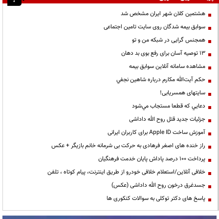
هشتمین کلان شهر ایران مشخص شد
سوابق بیمه شدگان روی سایت تامین اجتماعی
همجنس گرایی در شبکه من و تو
13 توصیه آسان برای رفع بوی بد دهان
مشاهده سامانه آنلاين سوابق بیمه
حكم آيت‌الله مكارم درباره شاهين نجفي
سایتهای همسریابی!
دعايي كه قطعا مستجاب مي‌شود
جزئیات جدید قتل روح الله داداشی
آموزش ساخت Apple ID برای کاربران ایرانی
راز خنده های اصغر فرهادی به حرکت بی شرمانه خانم بازیگر + عکس
پرداخت ۱۰۰ درصد پاداش پایان خدمت فرهنگیان
خلافی آنلاین/استعلام خلافی خودرو از طریق اینترنت، پیام کوتاه ، تلفن
جسدغرق درخون روح الله داداشی (عکس)
پاسخ های دکتر توکلی به سوالات کنکوری ها