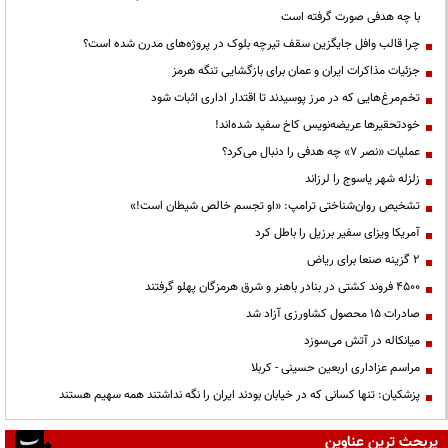
با چه هدفی صورت گرفته است
چرا قالب وافل جایگزین سقف تیرچه بلوک در پروژه‌های مدرن شده است؟
جزئیات مذاکرات ایران و عمان برای بازگشایی تنگه هرمز
تخم‌مرغ‌هایی که در مرز پوسیدند تا اقتدار اداری اثبات شود
خودتحقیرها عریضه‌نویس کاخ سفید شده‌اند!
عملیات «نصر ۷» چه هدفی را دنبال می‌کرد؟
زلزله شهر یاسوج را لرزاند
تشخیص روان‌شناختی ترامپ: «او تجسم خالص شیطان است!»
آمریکا ویزای سفیر برزیل را باطل کرد
۲ گزینه صنعا برای ریاض
۴۵۰۰ فروند کشتی در بنادر باهنر و شرق هرمزگان پهلو گرفتند
صادرات ۱۵ محصول کشاورزی آزاد شد
میانکاله در آتش می‌سوزد
مراسم عزاداری اربعین حسینی - کربلا
پزشکیان: تنها کسانی که در خیابان بودند ایران را نگه نداشتند همه سهیم هستند
پربحث ترین عناوین