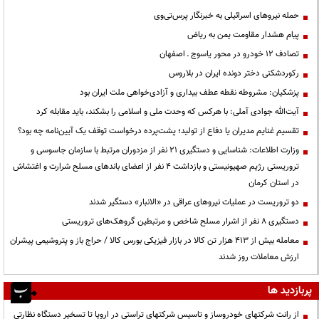
حمله نیروهای اسرائیلی به خبرنگار پرس‌تی‌وی
پیام هشدار مقاومت یمن به ریاض
تصادف ۱۲ خودرو در محور یاسوج ـ اصفهان
رکوردشکنی دختر دونده ایران در بلاروس
پزشکیان: مشروطه نقطه عطف بیداری و آزادی‌خواهی ملت ایران بود
آیت‌الله جوادی آملی: با هرکس که وحدت ملی و اسلامی را بشکند، باید مقابله کرد
تقسیم غنایم مدیران یا دفاع از تولید؛ پشت‌پرده درخواست توقف یک آیین‌نامه چه بود؟
وزارت اطلاعات: شناسایی و دستگیری ۲۱ نفر از مزدوران مرتبط با سازمان جاسوسی و
تروریستی رژیم صهیونیستی و بازداشت ۴ نفر از اعضای باندهای مسلح شرارت و اغتشاش
در استان کرمان
دو تروریست در عملیات نیروهای عراقی در «الانبار» دستگیر شدند
دستگیری ۸ نفر از اشرار مسلح شاخص و مرتبطین گروهک‌های تروریستی
معامله بیش از ۴۱۳ هزار تن کالا در بازار فیزیکی بورس کالا / حراج باز و پتروشیمی پیشران
ارزش معاملات روز شدند
پربازدید ها
از رانت‌ شرکتهای خودروساز و تاسیس شرکتهای تراستی در اروپا تا تسخیر دستگاه نظارتی