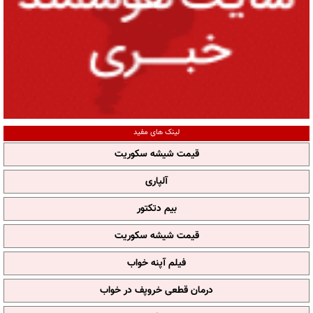
لینک های مفید
قیمت شیشه سکوریت
آلپاری
بیم دتکتور
قیمت شیشه سکوریت
فیلم آپنه خواب
درمان قطعی خروپف در خواب