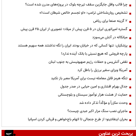
چرا قالب وافل جایگزین سقف تیرچه بلوک در پروژه‌های مدرن شده است؟
تشخیص روان‌شناختی ترامپ: «او تجسم خالص شیطان است!»
۲ گزینه صنعا برای ریاض
گستره امپراتوری ایران در ۵ قرن پیش از میلاد؛ تصویری از ایران ۲۵ قرن پیش
میانکاله در آتش می‌سوزد
پزشکیان: تنها کسانی که در خیابان بودند ایران را نگه نداشتند همه سهیم هستند
پارچه فروشی که هیچ نسبتی با بانک آینده ندارد!
نقض آتش‌بس و حملات رژیم صهیونیستی به جنوب لبنان
آمریکا ویزای سفیر برزیل را باطل کرد
تنگه هرمز قابل معامله نیست برای آمریکا معبر باز نکنید
جدال بهرام افشاری و امین حیایی در صدر جدول
حمایت از هشت هزار نوآموز سیستان و بلوچستانی
وحدت مکرّراً و مؤکّداً تذکر داده شد
ماجرای نصب سنگ مزار اکبر عبدی چیست؟
بحران اینفانتینو؛ از طرح جنجالی تا اتهام باج‌خواهی و قربانی کردن اسپانیا
پربحث ترین عناوین