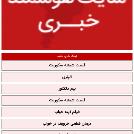
لینک های مفید
قیمت شیشه سکوریت
آلپاری
بیم دتکتور
قیمت شیشه سکوریت
فیلم آپنه خواب
درمان قطعی خروپف در خواب