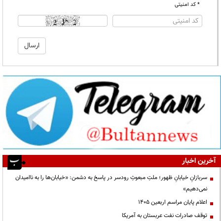
* کد امنیتی
آخرین اخبار
سربازانِ خیابانِ ظهور؛ ملتِ مبعوثِ رودسر در پاسخ به دشمن: «خیابان‌ها را به ناامیدان
نمی‌دهیم»
اعلام پایان مراسم اربعین ۱۴۰۵
توقف صادرات نفت عربستان به آمریکا