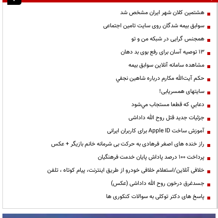
هشتمین کلان شهر ایران مشخص شد
سوابق بیمه شدگان روی سایت تامین اجتماعی
همجنس گرایی در شبکه من و تو
13 توصیه آسان برای رفع بوی بد دهان
مشاهده سامانه آنلاين سوابق بیمه
حكم آيت‌الله مكارم درباره شاهين نجفي
سایتهای همسریابی!
دعايي كه قطعا مستجاب مي‌شود
جزئیات جدید قتل روح الله داداشی
آموزش ساخت Apple ID برای کاربران ایرانی
راز خنده های اصغر فرهادی به حرکت بی شرمانه خانم بازیگر + عکس
پرداخت ۱۰۰ درصد پاداش پایان خدمت فرهنگیان
خلافی آنلاین/استعلام خلافی خودرو از طریق اینترنت، پیام کوتاه ، تلفن
جسدغرق درخون روح الله داداشی (عکس)
پاسخ های دکتر توکلی به سوالات کنکوری ها