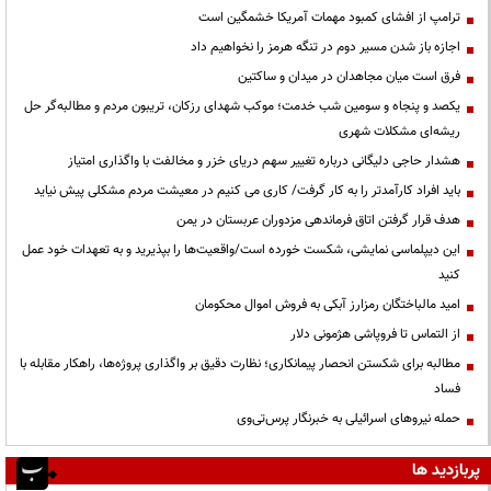
ترامپ از افشای کمبود مهمات آمریکا خشمگین است
اجازه باز شدن مسیر دوم در تنگه هرمز را نخواهیم داد
فرق است میان مجاهدان در میدان و ساکتین
یکصد و پنجاه و سومین شب خدمت؛ موکب شهدای رزکان، تریبون مردم و مطالبه‌گر حل
ریشه‌ای مشکلات شهری
هشدار حاجی دلیگانی درباره تغییر سهم دریای خزر و مخالفت با واگذاری امتیاز
باید افراد کارآمدتر را به کار گرفت/ کاری می کنیم در معیشت مردم مشکلی پیش نیاید
هدف قرار گرفتن اتاق‌ فرماندهی مزدوران عربستان در یمن
این دیپلماسی نمایشی، شکست خورده است/واقعیت‌ها را بپذیرید و به تعهدات خود عمل
کنید
امید مالباختگان رمزارز آبکی به فروش اموال محکومان
از التماس تا فروپاشی هژمونی دلار
مطالبه برای شکستن انحصار پیمانکاری؛ نظارت دقیق بر واگذاری پروژه‌ها، راهکار مقابله با
فساد
حمله نیروهای اسرائیلی به خبرنگار پرس‌تی‌وی
پربازدید ها