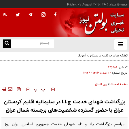
جمعه ۱۶ مرداد ۱۴۰۵
|
Friday , 07 August 2026
از
و
ته
ترامپ از افشای کمبود مهمات آمریکا خشمگین است
ن
نو
کد خبر:
۸۴۶۴۸۱
تاریخ انتشار:
۰۴ خرداد ۱۴۰۳ - ۱۶:۲۲
صفحه نخست
»
بین الملل
‍‍‍ پ
پ
بزرگداشت شهدای خدمت ج.ا.ا در سلیمانیه اقلیم کردستان
عراق با حضور گسترده شخصیت‌های برجسته شمال عراق
مراسم بزرگداشت یاد و نام شهدای خدمت جمهوری اسلامی ایران روز