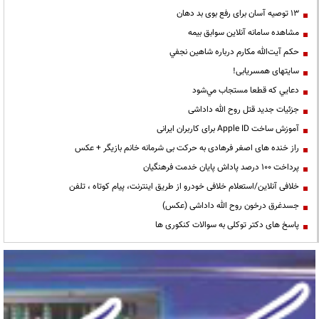
13 توصیه آسان برای رفع بوی بد دهان
مشاهده سامانه آنلاين سوابق بیمه
حكم آيت‌الله مكارم درباره شاهين نجفي
سایتهای همسریابی!
دعايي كه قطعا مستجاب مي‌شود
جزئیات جدید قتل روح الله داداشی
آموزش ساخت Apple ID برای کاربران ایرانی
راز خنده های اصغر فرهادی به حرکت بی شرمانه خانم بازیگر + عکس
پرداخت ۱۰۰ درصد پاداش پایان خدمت فرهنگیان
خلافی آنلاین/استعلام خلافی خودرو از طریق اینترنت، پیام کوتاه ، تلفن
جسدغرق درخون روح الله داداشی (عکس)
پاسخ های دکتر توکلی به سوالات کنکوری ها