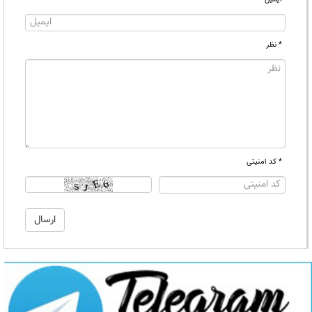
* نظر
* کد امنیتی