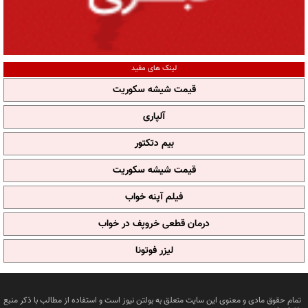
لینک های مفید
قیمت شیشه سکوریت
آلپاری
بیم دتکتور
قیمت شیشه سکوریت
فیلم آپنه خواب
درمان قطعی خروپف در خواب
لیزر فوتونا
تمام حقوق مادی و معنوی این سایت متعلق به بولتن نیوز است و استفاده از مطالب با ذکر منبع