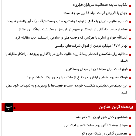
تکذیب شایعه «معافیت سربازان فراری»
جهان با افزایش قیمت مواد غذایی مواجه است
تقسیم غنایم مدیران یا دفاع از تولید؛ پشت‌پرده درخواست توقف یک آیین‌نامه چه بود؟
هشدار حاجی دلیگانی درباره تغییر سهم دریای خزر و مخالفت با واگذاری امتیاز
آیت‌الله جوادی آملی: با هرکس که وحدت ملی و اسلامی را بشکند، باید مقابله کرد
تهاتر ۱۶۷۳ میلیارد تومان از اموال شرکت‌های تراستی
مطالبه برای شکستن انحصار پیمانکاری؛ نظارت دقیق بر واگذاری پروژه‌ها، راهکار مقابله با
فساد
فرق است میان مجاهدان در میدان و ساکتین
فرمانده نیروی هوایی ارتش: در دفاع از ملت ایران جان برکف خواهیم بود
این دیپلماسی نمایشی، شکست خورده است/واقعیت‌ها را بپذیرید و به تعهدات خود عمل
کنید
پربحث ترین عناوین
هشتمین کلان شهر ایران مشخص شد
سوابق بیمه شدگان روی سایت تامین اجتماعی
همجنس گرایی در شبکه من و تو