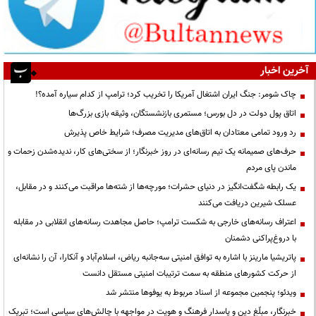
آخرین اخبار
چاک شومر: جنگ ایران اشتغال آمریکا را تخریب کرد؛ ترامپ از کدام سیاره آمده؟!
اتاق پول دولت در دل بورس؛ مستمری بازنشستگان، وثیقه بازی بزرگ‌ها
رد ورود تمامی معتادان به اتاق‌های مدیریت مصرف؛ شرایط خاص پذیرش
حرف‌های صمیمانه یک تیم رسانه‌ای در روز خبرنگار؛ از سختی‌های کار، ندیده‌شدن زحمات و
ماندن پای مردم
یک رابطه شگفت‌انگیز در دنیای حشرات؛ مورچه‌ها از شته‌ها مراقبت می‌کنند و در مقابل،
عسلک شیرین دریافت می‌کنند
اعتراف رسانه‌های خارجی به شکست ترامپ؛ حاصل مجاهدت رسانه‌های انقلابی در مقابله
با دروغ‌پراکنی دشمنان
پاتریشیا مارینز با اشاره به توافق امنیتی سه‌جانبه ریاض، اسلام‌آباد و آنکارا، آن را نشانه‌ای
از حرکت کشورهای منطقه به سمت ترتیبات امنیتی مستقل دانست
ویدئو؛ پنجمین مجموعه از اسناد مربوط به یوفوها منتشر شد
خبرنگار، مبلّغ دین و پاسدار فرهنگ و هویت در مواجهه با چالش‌های سیاسی است؛ تبریک