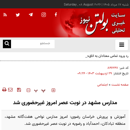
شنبه ۱۷ مرداد ۱۴۰۵
|
Saturday , 08 August 2026
از
و
ته
رد ورود تمامی معتادان به اتاق‌های مدیریت مصرف؛ شرایط خاص پذیرش
ن
نو
کد خبر:
۸۴۶۲۴۷
تاریخ انتشار:
۲۹ ارديبهشت ۱۴۰۳ - ۰۹:۲۴
صفحه نخست
»
اجتماعی
‍‍‍ پ
پ
مدارس مشهد در نوبت عصر امروز غیرحضوری شد
آموزش و پرورش خراسان رضوی: امروز مدارس نواحی هفت‌گانه مشهد،
منطقه تبادکان، احمدآباد و رضویه در نوبت عصر غیرحضوری شد.