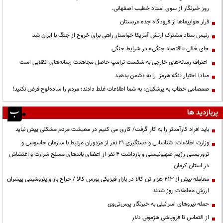
روز خبرنگار از سوی استاد خطیب اصفهانی.
فرار هواپیماها از فرودگاه جده عربستان
رئیس ستاد مشترک ارتش آمریکا خواستار راهی برای خروج از جنگ با ایران شد
جای خالی «اقتصاد جنگی» در شرایط جنگی
اعتراف رسانه‌های خارجی به شکست ترامپ حاصل مجاهدت رسانه‌های انقلابی است
مبادا اختیار تنگه هرمز را به دشمن بدهید
صمصامی خطاب به پزشکیان: به شما اطلاعات غلط دادند؛ مردم را ساده‌لوح فرض نکنید!
پربازدید ها
باید افراد کارآمدتر را به کار گرفت/ کاری می کنیم در معیشت مردم مشکلی پیش نیاید
وزارت اطلاعات: شناسایی و دستگیری ۲۱ نفر از مزدوران مرتبط با سازمان جاسوسی و
تروریستی رژیم صهیونیستی و بازداشت ۴ نفر از اعضای باندهای مسلح شرارت و اغتشاش
در استان کرمان
معامله بیش از ۴۱۳ هزار تن کالا در بازار فیزیکی بورس کالا / حراج باز و پتروشیمی پیشران
ارزش معاملات روز شدند
حمله نیروهای اسرائیلی به خبرنگار پرس‌تی‌وی
از التماس تا فروپاشی هژمونی دلار