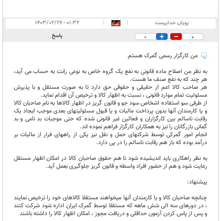
پویان خداپرست
|
|
۰۱:۳۲ - ۱۴۰۳/۰۲/۲۶
پاسخ
0
0
من کارگزار رسمی گمرک هستم
به نظر من اصلاح ماده قانونی به نفع یک گروه خاص به نوعی رانت به حساب می آید،
هر چند که به نفع صنف ما هست.
هر صاحب کالا اعم از حقیقی و حقوقی حق دارد تا به صورت مستقل و با پذیرش
مسئولیت تمام موارد قانونی ، نسبت به اظهار کالا و ترخیص آن اقدام نماید.
از طرفی سو استفاده اشخاص سود جو و قانون گریز در اظهار کالاها به نام صاحبان کالا
و یا کارمندان آنها بدون پرداخت مالیات و یا قبول مسئولیتهای بعدی موجب ایجاد یک
رقابت ناسالم بین کارگزاران و فعالین غیر قانونی شده که حتی موجبات بد نامی و بد
گمانی بازرگانان را نیز به همکاران کارگزار فراهم نموده اند.
انجام امور گمرکی توسط شرکتهای حمل و نقل نیز یکی از راههای فرار از مالیات بر
درآمد بوده که باز هم رقابت ناسالم را در پی دارد.
به نظر راهکاری باید اندیشیده شود تا هم حقوق صاحبان کالا در امکان اظهار مستقل
رعایت شود و هم از حضور افراد واسطه و قانون گریز جلوگیری بعمل آید.
پیشنهاد:
چنانچه صاحبان کالا و یا کارمندان آنها میخواهند مستقلا کالاهای خود را ترخیص نمایند
، در دورهای سه الی شش ماهه که مستقلا توسط گمرک ایران اداره شود شرکت کنند
و پس از پاس کردن آزمون حداقلی و دریافت مجوز ، امکان اظهار کالا را داشته باشند