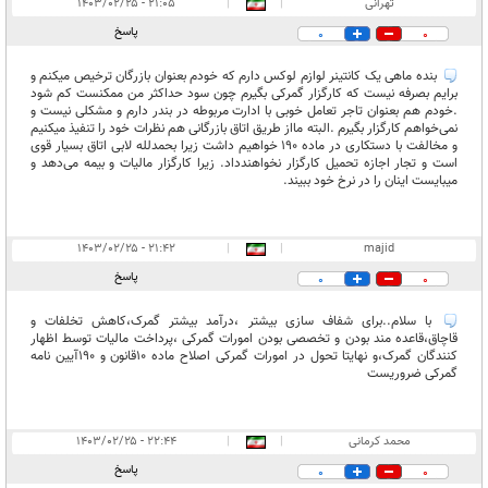
تهرانی
|
|
۲۱:۰۵ - ۱۴۰۳/۰۲/۲۵
پاسخ
0
0
بنده ماهی یک کانتینر لوازم لوکس دارم که خودم بعنوان بازرگان ترخیص میکنم و
برایم بصرفه نیست که کارگزار گمرکی بگیرم چون سود حداکثر من ممکنست کم شود
.خودم هم بعنوان تاجر تعامل خوبی با ادارت مربوطه در بندر دارم و مشکلی نیست و
نمی‌خواهم کارگزار بگیرم .البته مااز طریق اتاق بازرگانی هم نظرات خود را تنفیذ میکنیم
و مخالفت با دستکاری در ماده ۱۹۰ خواهیم داشت زیرا بحمدلله لابی اتاق بسیار قوی
است و تجار اجازه تحمیل کارگزار نخواهندداد. زیرا کارگزار مالیات و بیمه می‌دهد و
میبایست اینان را در نرخ خود ببیند.
۲۱:۴۲ - ۱۴۰۳/۰۲/۲۵
|
|
majid
پاسخ
0
0
با سلام..برای شفاف سازی بیشتر ،درآمد بیشتر گمرک،کاهش تخلفات و
قاچاق،قاعده مند بودن و تخصصی بودن امورات گمرکی ،پرداخت مالیات توسط اظهار
کنندگان گمرک،و نهایتا تحول در امورات گمرکی اصلاح ماده ۱۰قانون و ۱۹۰آیین نامه
گمرکی ضروریست
محمد کرمانی
|
|
۲۲:۴۴ - ۱۴۰۳/۰۲/۲۵
پاسخ
0
0