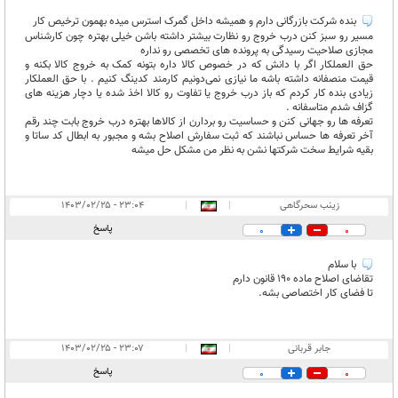
بنده شرکت بازرگانی دارم و همیشه داخل گمرک استرس میده بهمون ترخیص کار
مسیر رو سبز کنن درب خروج رو نظارت بیشتر داشته باشن خیلی بهتره چون کارشناس
مجازی صلاحیت رسیدگی به پرونده های تخصصی رو نداره ‌
حق العملکار اگر با دانش که در خصوص کالا داره بتونه کمک به خروج کالا بکنه و
قیمت منصفانه داشته باشه ما نیازی نمی‌دونیم کارمند کدینگ کنیم . با حق العملکار
زیادی بنده کار کردم که باز درب خروج یا تفاوت رو کالا اخذ شده یا دچار هزینه های
گزاف شدم متاسفانه .
تعرفه ها رو جهانی کنن و حساسیت رو بردارن از کالاها بهتره درب خروج بابت چند رقم
آخر تعرفه ها حساس نباشند که ثبت سفارش اصلاح بشه و مجبور به ابطال کد ساتا و
بقیه شرایط سخت شرکتها نشن به نظر من مشکل حل میشه
زینب سحرگاهی
|
|
۲۳:۰۴ - ۱۴۰۳/۰۲/۲۵
پاسخ
0
0
با سلام
تقاضای اصلاح ماده ۱۹۰ قانون دارم
تا فضای کار اختصاصی بشه.
جابر قربانی
|
|
۲۳:۰۷ - ۱۴۰۳/۰۲/۲۵
پاسخ
0
0