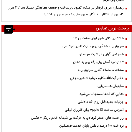
ریمـدان؛ مرزی گرفتار در صف، کمبود زیرساخت و ضعف هماهنگی دستگاه‌ها / ۳ هزار
کامیون در انتظار، رانندگان بدون حتی یک سرویس بهداشتی!
پربحث ترین عناوین
هشتمین کلان شهر ایران مشخص شد
سوابق بیمه شدگان روی سایت تامین اجتماعی
همجنس گرایی در شبکه من و تو
13 توصیه آسان برای رفع بوی بد دهان
مشاهده سامانه آنلاين سوابق بیمه
حكم آيت‌الله مكارم درباره شاهين نجفي
سایتهای همسریابی!
دعايي كه قطعا مستجاب مي‌شود
جزئیات جدید قتل روح الله داداشی
آموزش ساخت Apple ID برای کاربران ایرانی
راز خنده های اصغر فرهادی به حرکت بی شرمانه خانم بازیگر + عکس
پرداخت ۱۰۰ درصد پاداش پایان خدمت فرهنگیان