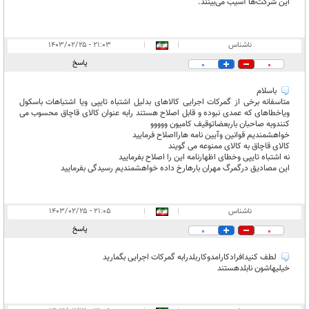
این شرکت‌ها آسیب می‌بینند.
ناشناس
|
|
۲۱:۰۳ - ۱۴۰۳/۰۲/۲۵
پاسخ
0
0
باسلام
متاسفانه برخی از گمرکات اجرایی کالاهای بدلیل اشتباه تایپی ویا اشتباهات باسکول
ویاخطاهای که عمدی نبوده و قابل اصلاح هستند رابه عنوان کالای قاچاق محسوب می
کنندوبه صاحبان باربعضاتوقیف کامیون ووووو
خواهشمندیم قوانین وآیین نامه هارااصلاح فرمایید
کالای قاچاق به کالای ممنوعه می گویند
نه اشتباه تایپی وخطای اظهارنامه این را اصلاح بفرمایید
این مصادیق درگمرگ مهران بارهارخ داده خواهشمندیم رسیدگی بفرمایید
ناشناس
|
|
۲۱:۰۵ - ۱۴۰۳/۰۲/۲۵
پاسخ
0
0
لطف کنیدافرادکارامدوکاربلدرابه گمرکات اجرایی بگمارید
خیلیهاشون نابلدهستند