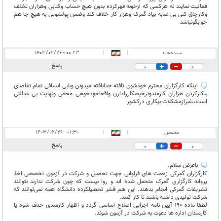
فعالیت نمایند نه هرکسی که ازخونه قهرکرده بدون هیچ حساب وکتابی وهزاران تخلف
وکارچاق کنی بی ضابه بیاد گمرک وهزار کار خلاف کند وضمن پولشویی به هیچ جا هم
جوابگونباشد
سیدمجید
|
|
۰۰:۲۳ - ۱۴۰۳/۰۲/۲۶
پاسخ
0
0
اینکه کارگزاران محترم خودشون تافته جدابافته میدونن وبابی انسافی تمام تقاضای
بیکارکردن هزاران کارمندوترخیصکاررادارن واقعاخودخوهی محض ونهایت بی عدالتی
است،،غیرازمشکلات بیکاری درکشور
محسن
|
|
۰۱:۳۰ - ۱۴۰۳/۰۲/۲۶
پاسخ
0
0
باعرض سلام.
کارگزاران گمرکی زحمت های فراوانی جهت تحصیل و شرکت در آزمون تخصصی اخذ
پروانه کارگزاری گمرک متحمل شده اند و روا نیست که چون شرکت ندارند نتوانند
تشریفات گمرکی انجام بدهند. این هم قشر تحصیلکرده دانشگاه همه نمی‌توانند که
شرکت تولیدی داشته باشند تا کار کنند.
لطفا ماده 190 آیین نامه اجرایی اصلاح اساسی گردد و اظهار کارمندی حذف شود یا
کارمندان اداره ها دعوت به شرکت در آزمون شوند.