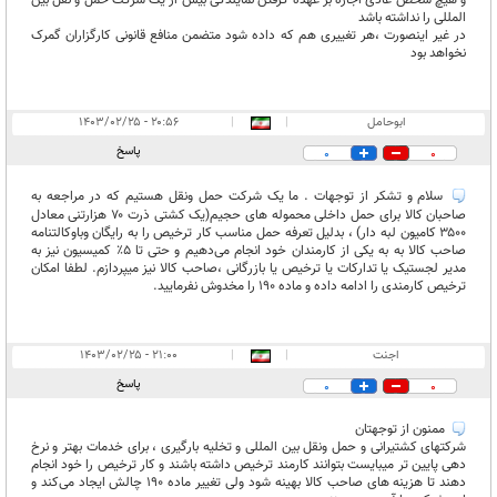
و هیچ شخص عادی اجازه بر عهده گرفتن نمایندگی بیش از یک شرکت حمل و نقل بین
المللی را نداشته باشد
در غیر اینصورت ،هر تغییری هم که داده شود متضمن منافع قانونی کارگزاران گمرک
نخواهد بود
ابوحامل
|
|
۲۰:۵۶ - ۱۴۰۳/۰۲/۲۵
پاسخ
0
0
سلام و تشکر از توجهات . ما یک شرکت حمل ونقل هستیم که در مراجعه به
صاحبان کالا برای حمل داخلی محموله های حجیم(یک کشتی ذرت ۷۰ هزارتنی معادل
۳۵۰۰ کامیون لبه دار) ، بدلیل تعرفه حمل مناسب کار ترخیص را به رایگان وباوکالتنامه
صاحب کالا به به یکی از کارمندان خود انجام می‌دهیم و حتی تا ۵٪ کمیسیون نیز به
مدیر لجستیک یا تدارکات یا ترخیص یا بازرگانی ،صاحب کالا نیز میپردازم. لطفا امکان
ترخیص کارمندی را ادامه داده و ماده ۱۹۰ را مخدوش نفرمایید.
اجنت
|
|
۲۱:۰۰ - ۱۴۰۳/۰۲/۲۵
پاسخ
0
0
ممنون از توجهتان
شرکتهای کشتیرانی و حمل ونقل بین المللی و تخلیه بارگیری ، برای خدمات بهتر و نرخ
دهی پایین تر میبایست بتوانند کارمند ترخیص داشته باشند و کار ترخیص را خود انجام
دهند تا هزینه های صاحب کالا بهینه شود ولی تغییر ماده ۱۹۰ چالش ایجاد می‌کند و