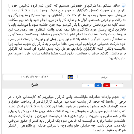
سلام علیکم _ما شرکتهای خصولتی هستیم که اکنون تیم گروه ترخیص خود را
داریم. ودر صورت تحمیل کارگزاران ، چون منع قانونی وجود ندارد ، کارگزار باید با
نیروهای مورد معرفی وجدید ما کار کند که از آشنایان و مورد سفارش مدیربازرگانی و
تدارکات و ترخیص هستندو فرقی هم ندارد کار با دو نیرو انجام شود یا ده نیرو .مکلف
است کلیه ده نیرو بخش ترخیص را بکار گیرد.والبته چون حاشیه سود را می‌دانیم باید با
بالاترین نرخ، پرسنل مورد بکارگیری مارا بیمه نماید والبته انتظاری هم برمدیریت این
نیروها نیست وتحت هدایت ما انجام تشریفات ترخیص مینمایند وممکنست پاسخگویی
و هماهنگی هم با کارگزار نداشته باشند و نیز بمرور زمان این نیروها را باستخدام رسمی
خود شرکت خصولتی درخواهیم آورد. پس لطفا مراتب را به کارگزاران تفهیم نمایید زیرا
مالیست وتلفن کلیه کارگزاران راداریم. عوامل رتبه بندی انگیزه ای است که کارگزار
برای داشتن کارکرد حاضر به فعالیت رایگان است وفقط مالیات سالانه اش را میپردازیم
.بدرودبادرود
تریدر
|
|
۰۲:۲۲ - ۱۴۰۳/۰۲/۲۶
پاسخ
0
0
حجم واردات صادرات مابالاست. وقتی کارگزار میگیریم که کارمندانی دارد ، در
برخی از ماه‌ها که حجم کار بشدت افت پیدا می‌کند کارگزارقاصر از پرداخت حقوق و
بیمه کارمندان خود میشود و متضرر می‌شود لطفا این نکات را به کارگزاران تذکر دهید
که بعدها ادعای ضرروزیان و پشیمانی و غیره نداشته باشند چون ما امکان کار بانرخهای
بالا را هم نداریم و مدیریت با ازدیاد هزینه ها درخواست دورزدن و اجاره کارت خواهد
داشت.و اساسا برآورد ما اینست که خالص سود یک کارگزار باید کمتر از حقوق دریافتی
یک مدیر میانی باشد. چه حقیقی جلو بیاید وچه با شرکتی طایفه ای باانبوهی از لشکر
شرکاء و حقوقی جلوبیاید