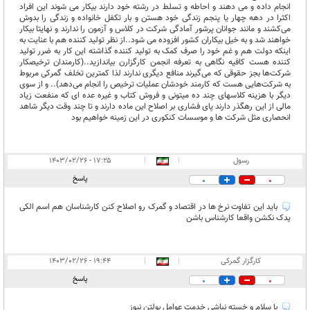
انجام داده و می دهند و احاطه و تسلط در رشته خود دارند بیکار می شوند این افراد
اکثرا در دهه چهار یا پنجم زندگی خود هستن و بار تکفل خانواده و زندگی را بدوش
می‌کشند و مانند جوانان پرشور آمادگی شرکت در کلاس و آزمون را ندارند و نهایتا بیکار
خواهند شد و به خیل بیکاران کشور افزوده می شود..از نظر تولید کننده هم با عنایت به
اینکه دولت هم و غم خود را صرف کمک به تولید کننده گذاشته این کار به ضرر تولید
کننده هست کافیه نگاهی به تعرفه انجمن کارگزارن بیاندازید..(کارمندان ترخیصکار
شرکت‌ها بجز حقوقی که می‌گیرند منافع دیگری ندارند لذا کمترین تخلف گمرکی مربوط
به شرکت‌هایی هست که کارمند خودشان عملیات ترخیص را انجام می‌دهد).. و از سوی
دیگر با هزینه کلاسهای چند ده میتونی و فروش کتاب و غیره عده ای که منفعت زیاد
مالی از این رهگذر دارند پای فشاری بر اصلاح این ماده دارند و تا چند وقت دیگر شاهد
انحصاری مثل شرکت ها و موسسات کنکوری در این زمینه خواهیم بود
رسول
|
|
۱۷:۲۵ - ۱۴۰۳/۰۲/۲۶
پاسخ
0
0
باید این تفاوت نرخ ها در اقتصاد و گمرک رو اصلاح کنن کارشناسان هم اسم الکی
یدک نکشن واقعا کارشناس باشن
کارگزار گمرکی
|
|
۱۹:۴۴ - ۱۴۰۳/۰۲/۲۶
پاسخ
0
0
با سلام و خسته نباشی خدمت عوامل بولتن نیوز