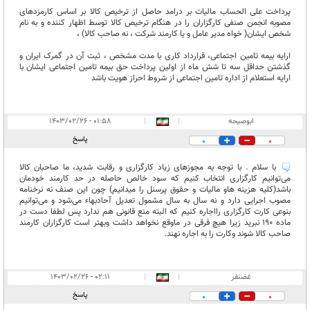
پرداخت علی الحساب مالیات بر درامد حاصل از ترخیص کالا بر اساس کارمزدهای
مصوبه انجمن صنفی کارگزاران را در هنگام ترخیص کالا توسط اظهار کننده و به نام
شخص ایشان( خواه مدیر عامل و یا کارمند شرکت ، نه صاحب کالا) ،
ارایه بیمه تامین اجتماعی، قرارداد کاری با مدت مشخص ، ثبت آن در گمرک ایران و
گذشتن حداقل سه تا شش ماه از اولین پرداخت حق بیمه تامین اجتماعی ایشان با
ارایه استعلام از اداره تامین اجتماعی از شروط احراز هویت باشد
ابوصیحه
|
|
۰۱:۵۸ - ۱۴۰۳/۰۲/۲۶
پاسخ
0
0
با سلام . با توجه به مجوزهای زیاد کارگزاری و رقابت شدید، ما صاحبان کالا
می‌توانیم کارگزاری انتخاب کنیم که سود خالص حاصله در حد کارمند خودمان
باشد(کلیه هزینه هاو مالیات و حقوق پرسنل را میدانیم) چون این صنف نه نرخنامه
مصوب اجرایی دارد و نه سال به سال مشمول تعدیل آحادبهاء می‌شود و می‌توانیم
بنوعی کارت کارگزاری رااجاره کنیم که البته منع قانونی هم ندارد پس لطفا دست در
ماده ۱۹۰ نبرید زیرا هیچ فرقی در ماوقع نخواهد داشت وبهتر است کارگزاران کارمند
صاحب کالا شوند وکارت را به اجاره نهند.
غضنفر
|
|
۰۲:۱۱ - ۱۴۰۳/۰۲/۲۶
پاسخ
0
0