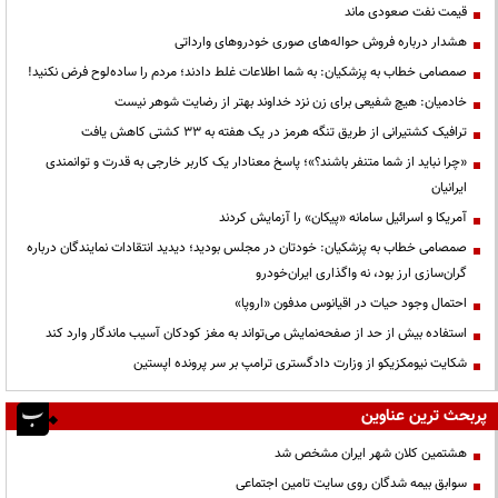
قیمت نفت صعودی ماند
هشدار درباره فروش حواله‌های صوری خودروهای وارداتی
صمصامی خطاب به پزشکیان: به شما اطلاعات غلط دادند؛ مردم را ساده‌لوح فرض نکنید!
خادمیان: هیچ شفیعی برای زن نزد خداوند بهتر از رضایت شوهر نیست
ترافیک کشتیرانی از طریق تنگه هرمز در یک هفته به ۳۳ کشتی کاهش یافت
«چرا نباید از شما متنفر باشند؟»؛ پاسخ معنادار یک کاربر خارجی به قدرت و توانمندی
ایرانیان
آمریکا و اسرائیل سامانه «پیکان» را آزمایش کردند
صمصامی خطاب به پزشکیان: خودتان در مجلس بودید؛ دیدید انتقادات نمایندگان درباره
گران‌سازی ارز بود، نه واگذاری ایران‌خودرو
احتمال وجود حیات در اقیانوس مدفون «اروپا»
استفاده بیش از حد از صفحه‌نمایش می‌تواند به مغز کودکان آسیب ماندگار وارد کند
شکایت نیومکزیکو از وزارت دادگستری ترامپ بر سر پرونده اپستین
پربحث ترین عناوین
هشتمین کلان شهر ایران مشخص شد
سوابق بیمه شدگان روی سایت تامین اجتماعی