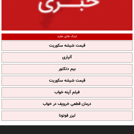
لینک های مفید
قیمت شیشه سکوریت
آلپاری
بیم دتکتور
قیمت شیشه سکوریت
فیلم آپنه خواب
درمان قطعی خروپف در خواب
لیزر فوتونا