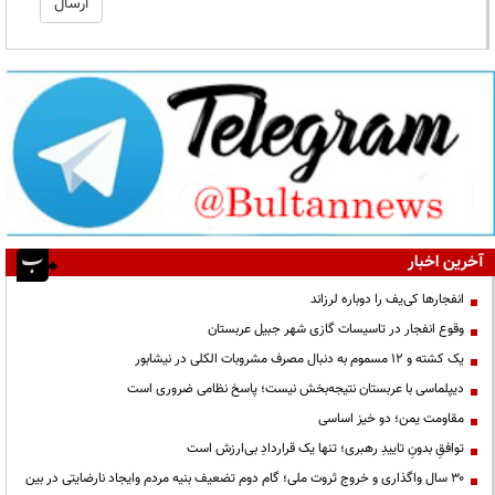
آخرین اخبار
انفجارها کی‌یف را دوباره لرزاند
وقوع انفجار در تاسیسات گازی شهر جبیل عربستان
یک کشته و ۱۲ مسموم به دنبال مصرف مشروبات الکلی در نیشابور
دیپلماسی با عربستان نتیجه‌بخش نیست؛ پاسخ نظامی ضروری است
مقاومت یمن؛ دو خیز اساسی
توافقِ بدونِ تاییدِ رهبری؛ تنها یک قراردادِ بی‌ارزش است
۳۰ سال واگذاری و خروج ثروت ملی؛ گام دوم تضعیف بنیه مردم وایجاد نارضایتی در بین