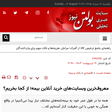
يکشنبه ۱۸ مرداد ۱۴۰۵
|
Sunday , 09 August 2026
از
و
ته
راهنمای جامع ترخیص کالا از گمرک؛ مراحل، هزینه‌ها و نکات مهم برای واردکنندگان
ن
نو
کد خبر:
۸۴۵۸۷۵
تاریخ انتشار:
۱۹ ارديبهشت ۱۴۰۳ - ۲۱:۴۰
صفحه نخست
»
اقتصادی
»
بانک و بیمه
‍‍‍ پ
پ
معروف‌ترین وبسایت‌های خرید آنلاین بیمه؛ از کجا بخریم؟
همه ما در طول عمر خود به بیمه‌نامه‌های مختلف نیاز پیدا می‌کنیم! در واقع
همگی به خوبی با این حقیقت کنار آمده‌ایم که....