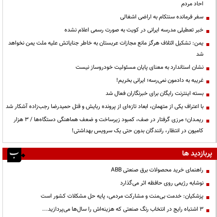
احاد مردم
سفر فرمانده سنتکام به اراضی اشغالی
خبر تعطیلی مدرسه ایرانی در کویت به صورت رسمی اعلام نشده
یمن: تشکیل ائتلاف هرگز مانع مجازات عربستان به خاطر جنایاتش علیه ملت یمن نخواهد
شد
نشان استاندارد به معنای پایان مسئولیت خودروساز نیست
غریبه به دادمون نمی‌رسه؛ ایرانی بخریم!
بسته اینترنت رایگان برای خبرنگاران فعال شد
با اعتراف یکی از متهمان، ابعاد تازه‌ای از پرونده ربایش و قتل حمیدرضا رجب‌زاده آشکار شد
ریمـدان؛ مرزی گرفتار در صف، کمبود زیرساخت و ضعف هماهنگی دستگاه‌ها / ۳ هزار
کامیون در انتظار، رانندگان بدون حتی یک سرویس بهداشتی!
پربازدید ها
راهنمای خرید محصولات برق صنعتی ABB
نوشابه رژیمی روی حافظه اثر می‌گذارد
پزشکیان: خدمت بی‌منت و مشارکت مردمی، پایه حل مشکلات کشور است
3 اشتباه رایج در انتخاب رنگ صنعتی که هزینه‌اش را سال‌ها می‌پردازید...