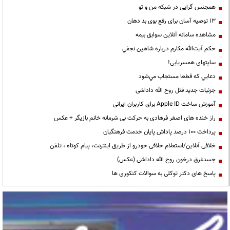
همجنس گرایی در شبکه من و تو
13 توصیه آسان برای رفع بوی بد دهان
مشاهده سامانه آنلاين سوابق بیمه
حكم آيت‌الله مكارم درباره شاهين نجفي
سایتهای همسریابی!
دعايي كه قطعا مستجاب مي‌شود
جزئیات جدید قتل روح الله داداشی
آموزش ساخت Apple ID برای کاربران ایرانی
راز خنده های اصغر فرهادی به حرکت بی شرمانه خانم بازیگر + عکس
پرداخت ۱۰۰ درصد پاداش پایان خدمت فرهنگیان
خلافی آنلاین/استعلام خلافی خودرو از طریق اینترنت، پیام کوتاه ، تلفن
جسدغرق درخون روح الله داداشی (عکس)
پاسخ های دکتر توکلی به سوالات کنکوری ها