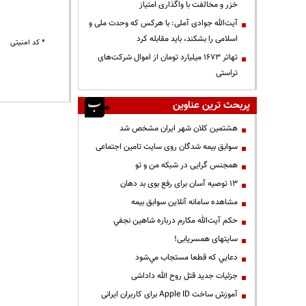
خزر و مخالفت با واگذاری امتیاز
آیت‌الله جوادی آملی: با هرکس که وحدت ملی و
اسلامی را بشکند، باید مقابله کرد
* کد امنیتی
تهاتر ۱۶۷۳ میلیارد تومان از اموال شرکت‌های
تراستی
پربحث ترین عناوین
هشتمین کلان شهر ایران مشخص شد
سوابق بیمه شدگان روی سایت تامین اجتماعی
همجنس گرایی در شبکه من و تو
13 توصیه آسان برای رفع بوی بد دهان
مشاهده سامانه آنلاين سوابق بیمه
حكم آيت‌الله مكارم درباره شاهين نجفي
سایتهای همسریابی!
دعايي كه قطعا مستجاب مي‌شود
جزئیات جدید قتل روح الله داداشی
آموزش ساخت Apple ID برای کاربران ایرانی