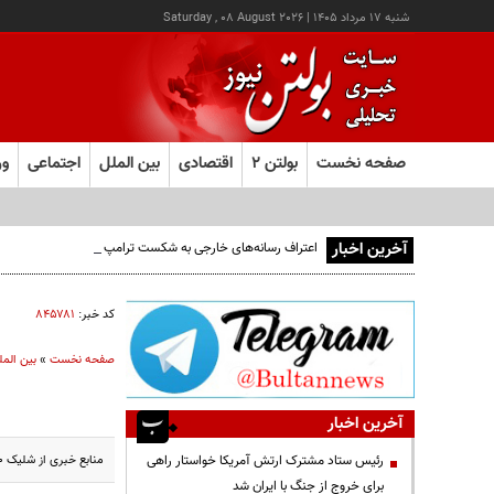
شنبه ۱۷ مرداد ۱۴۰۵
|
Saturday , 08 August 2026
صفحه نخست
بولتن ۲
اقتصادی
بین الملل
اجتماعی
ور
آخرین اخبار
اعتراف رسانه‌های خارجی به شکست ترامپ حاصل مجاهدت رسانه
کد خبر:
۸۴۵۷۸۱
صفحه نخست
»
بین المل
آخرین اخبار
منابع خبری از شلیک ۷۰ راکت از لبنان به جولان اشغالی سوریه خبر دادند.
رئیس ستاد مشترک ارتش آمریکا خواستار راهی
برای خروج از جنگ با ایران شد