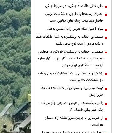
جای خالی «اقتصاد جنگی» در شرایط جنگی
اعتراف رسانه‌های خارجی به شکست ترامپ
حاصل مجاهدت رسانه‌های انقلابی است
مبادا اختیار تنگه هرمز را به دشمن بدهید
صمصامی خطاب به پزشکیان: به شما اطلاعات غلط
دادند؛ مردم را ساده‌لوح فرض نکنید!
صمصامی خطاب به پزشکیان: خودتان در مجلس
بودید؛ دیدید انتقادات نمایندگان درباره گران‌سازی
ارز بود، نه واگذاری ایران‌خودرو
پزشکیان: خدمت بی‌منت و مشارکت مردمی، پایه
حل مشکلات کشور است
قیمت‌ برنج ایرانی همچنان در کانال ۴۵۰ تا ۵۵۰
هزار تومان
وقتی دیتاسنترها از هوش مصنوعی جلو می‌زنند؛
زنگ خطر برای اقتصاد AI
از خبرسازی تا جریان‌سازی نقشه راه مدیران
هوشمند
«چرا نباید از شما متنفر باشند؟»؛ پاسخ معنادار