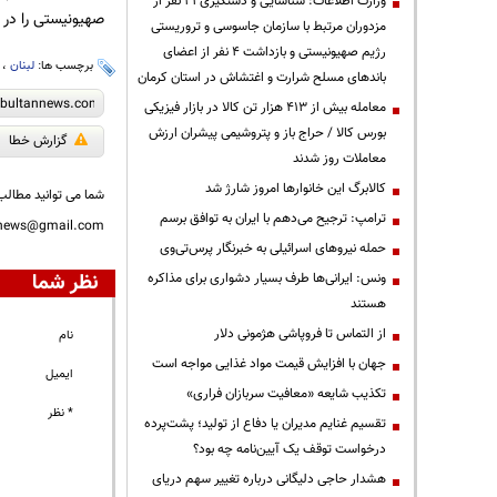
وزارت اطلاعات: شناسایی و دستگیری ۲۱ نفر از
صهیونیستی را در ج
مزدوران مرتبط با سازمان جاسوسی و تروریستی
رژیم صهیونیستی و بازداشت ۴ نفر از اعضای
برچسب ها:
لبنان
،
باندهای مسلح شرارت و اغتشاش در استان کرمان
معامله بیش از ۴۱۳ هزار تن کالا در بازار فیزیکی
بورس کالا / حراج باز و پتروشیمی پیشران ارزش
گزارش خطا
معاملات روز شدند
کالابرگ این خانوارها امروز شارژ شد
شما می توانید مطالب 
ترامپ: ترجیح می‌دهم با ایران به توافق برسم
nnews@gmail.com
حمله نیروهای اسرائیلی به خبرنگار پرس‌تی‌وی
نظر شما
ونس: ایرانی‌ها طرف بسیار دشواری برای مذاکره
هستند
از التماس تا فروپاشی هژمونی دلار
نام
جهان با افزایش قیمت مواد غذایی مواجه است
ایمیل
تکذیب شایعه «معافیت سربازان فراری»
* نظر
تقسیم غنایم مدیران یا دفاع از تولید؛ پشت‌پرده
درخواست توقف یک آیین‌نامه چه بود؟
هشدار حاجی دلیگانی درباره تغییر سهم دریای