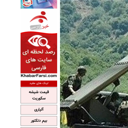
لینک های مفید
قیمت شیشه
سکوریت
آلپاری
بیم دتکتور