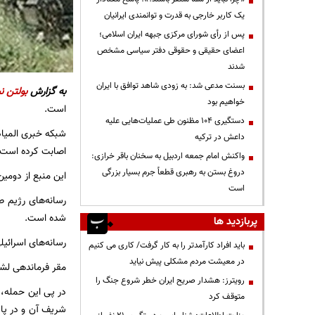
یک کاربر خارجی به قدرت و توانمندی ایرانیان
پس از رأی شورای مرکزی جبهه ایران اسلامی؛
اعضای حقیقی و حقوقی دفتر سیاسی مشخص
شدند
بسنت مدعی شد: به زودی شاهد توافق با ایران
به گزارش
بولتن نی
خواهیم بود
است.
دستگیری ۱۰۴ مظنون طی عملیات‌هایی علیه
شبکه خبری المیاد
داعش در ترکیه
اصابت کرده است.
واکنش امام جمعه اردبیل به سخنان باقر خرازی:
دروغ بستن به رهبری قطعاً جرم بسیار بزرگی
این منبع از دومی
است
شده است.
پربازدید ها
رسانه‌های اسرائیل
باید افراد کارآمدتر را به کار گرفت/ کاری می کنیم
در معیشت مردم مشکلی پیش نیاید
مقر فرماندهی لشگر 210 اسرائیل در جولان اشغالی هدف حملات راکتی حزب‌ال
رویترز: هشدار صریح ایران خطر شروع جنگ را
در پی این حمله، 
متوقف کرد