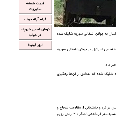
قیمت شیشه
سکوریت
فیلم آپنه خواب
درمان قطعی خروپف
گزارش دادند که صبح امروز، دوشنبه، 70 راکت از لبنان به جولان اشغالی سوریه شلیک شده
در خواب
لیزر فوتونا
اه نظامی اسرائیل در جولان اشغالی سوریه
بر داد.
لندی‌های جولان اشغالی سوریه شلیک شده که تعدادی از آن‌ها رهگیری
طین در غزه و پشتیبانی از مقاومت شجاع و
شریف آن و در پاسخ به تجاوز رژیم اسرائیل به منطقه «البقاع»، رزمندگان مقاومت اسلامی امروز دوشنبه مقر فرماندهی لشگر 210 ارتش رژیم