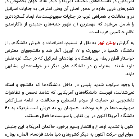
آمریکایی در دانشگاه‌های مختلف آمریکا و دیگر نقاط جهان بخصوص در
کشورهای غربی علاوه بر محور اصلی آن یعنی اعتراض به جنایات اسرائیل
در و مخالفت با همراهی غرب در جنایات صهیونیست‌ها، ابعاد گسترده‌تری
را شامل می‌شود که مهمترین آن ظهور جنبه‌های جدیدی از ناکارآمدی
نظام حاکمیتی غرب است.
به گزارش
بولتن نیوز
به نقل از تسنیم، اعتراضات و خیزش دانشگاهی از
دانشگاه کلمبیا در نیویورک و 17 آوریل آغاز شد و دانشجویان معترض
خواستار قطع رابطه این دانشگاه با نهادهای اسرائیل که در جنگ غزه نقش
دارند شدند. معترضان در دانشگاه های دیگر نیز خواسته‌های مشابهی
دارند.
با وجود سرکوب شدید پلیس در داخل دانشگاه‌ها که دانشجو و استاد
نمی‌شناسد، فهرست دانشگاه‌های آمریکایی که شاهد تحصن و تظاهرات
دانشجویی در حمایت از مردم فلسطین و مخالفت با ادامه نسل‌کشی
صهیونیست‌ها در غزه بوده‌اند، همچنان رو به فزونی است.نزدیک به 40
دانشگاه‌ آمریکا اکنون در این تقابل با سیاست‌ها فعال هستند.
اکنون با تشدید اوضاع و انتشار وسیع برخورد حاکمان آمریکا با این جنبش
امواج این حرکت اکنون به دیگر کشورهای دنیا مانند فرانسه، آلمان، یونان،