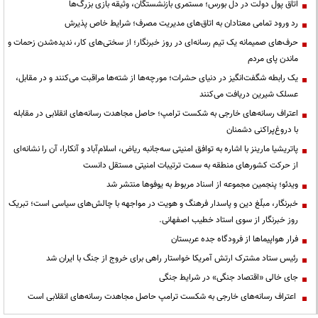
اتاق پول دولت در دل بورس؛ مستمری بازنشستگان، وثیقه بازی بزرگ‌ها
رد ورود تمامی معتادان به اتاق‌های مدیریت مصرف؛ شرایط خاص پذیرش
حرف‌های صمیمانه یک تیم رسانه‌ای در روز خبرنگار؛ از سختی‌های کار، ندیده‌شدن زحمات و
ماندن پای مردم
یک رابطه شگفت‌انگیز در دنیای حشرات؛ مورچه‌ها از شته‌ها مراقبت می‌کنند و در مقابل،
عسلک شیرین دریافت می‌کنند
اعتراف رسانه‌های خارجی به شکست ترامپ؛ حاصل مجاهدت رسانه‌های انقلابی در مقابله
با دروغ‌پراکنی دشمنان
پاتریشیا مارینز با اشاره به توافق امنیتی سه‌جانبه ریاض، اسلام‌آباد و آنکارا، آن را نشانه‌ای
از حرکت کشورهای منطقه به سمت ترتیبات امنیتی مستقل دانست
ویدئو؛ پنجمین مجموعه از اسناد مربوط به یوفوها منتشر شد
خبرنگار، مبلّغ دین و پاسدار فرهنگ و هویت در مواجهه با چالش‌های سیاسی است؛ تبریک
روز خبرنگار از سوی استاد خطیب اصفهانی.
فرار هواپیماها از فرودگاه جده عربستان
رئیس ستاد مشترک ارتش آمریکا خواستار راهی برای خروج از جنگ با ایران شد
جای خالی «اقتصاد جنگی» در شرایط جنگی
اعتراف رسانه‌های خارجی به شکست ترامپ حاصل مجاهدت رسانه‌های انقلابی است