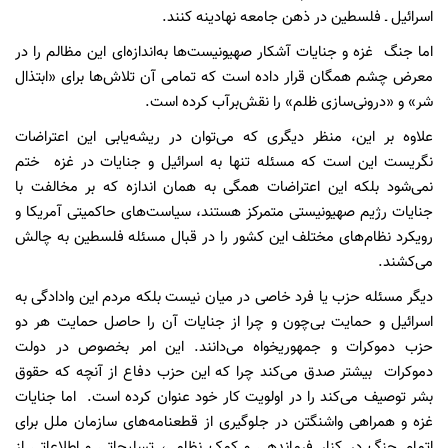
اسرائیل ـ فلسطین در ذهن جامعه نهادینه کنند.
اما جنگ غزه و جنایات آشکار صهیونیست‌ها به‌اندازه‌ای این مظالم را در
معرض چشم همگان قرار داده است که تمامی آن تلاش‌ها برای «ابتذال
شر» و «درونی‌سازی ظلم» را نقش‌برآب کرده است.
علاوه بر این، منظر دیگری که می‌توان در ریشه‌یابی این اعتراضات
نگریست این است که مسئله تنها به اسرائیل و جنایات در غزه ختم
نمی‌شود بلکه این اعتراضات همگی به همان اندازه که بر مخالفت با
جنایات رژیم صهیونیستی متمرکز هستند، سیاست‌های حاکمیتی آمریکا و
رویکرد نظام‌های مختلف این کشور را در قبال مسئله فلسطین به چالش
می‌کشند.
دیگر مسئله حزب یا فرد خاصی در میان نیست بلکه مردم این وادادگی به
اسرائیل و حمایت بی‌چون و چرا از جنایات آن را حاصل حمایت هر دو
حزب دموکرات و جمهوریخواه می‌دانند. این امر بخصوص در دولت
دموکرات بیشتر صدق می‌کند چرا که این حزب دفاع از آنچه که حقوق
بشر توصیف می‌کند را در اولویت کار خود عنوان کرده است. اما جنایات
غزه و همراهی واشنگتن در جلوگیری از قطعنامه‌های سازمان ملل برای
اتمام جنگ در کنار فرماندهی و کمک نظامی، تسلیحاتی و اطلاعاتی از