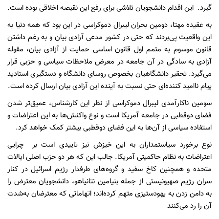
گیرد. این اقدام دانشجویان تلاشی برای رفع این نقیصه اخلاقی بوده است.
به عقیده مهتا، دومین بحران لیبرال دموکراسی در این بود که همه دنیا به
این واقعیت پی‌بردند که حتی در کشور مدعی آزادی بیان و به رغم داشتن
قانون موسوم به متمم اول قانون اساسی حمایت از آزادی بیان، مقوله
آزادی به سادگی در آن جامعه در معرض ملاحظات سیاسی و حزبی قرار
می‌گیرد. تحقیر دانشگاهیان بخصوص روسای دانشگاه و دستگیری استادید
پیام ناامید کننده‌ای حتی نسبت به آینده این آزادی بیان ارسال کرده است.
سومین ناکارآمدی لیبرال دموکراسی از نظر این کارشناس، عمیق‌تر شدن
فضای دوقطبی در جامعه آمریکا است و نوع واکنش‌ها به این اعتراضات و
استفاده سیاسی از آن‌ها به این فضای دوقطبی بیشتر کمک خواهد کرد.
نوع برخورد سیاستمداران به این خیزش نیز تاییدی است بر چرایی
اعتراضات به نظام حاکمیتی آمریکا. جالب این که هر دو حزب اصلی ایالات
متحده و همچنین کاخ سفید و گروه‌های طرفدار رژیم اسرائیل در کنار
سران رژیم صهیونیستی از جمله بنیامین نتانیاهو، دانشجویان معترض را
به دامن زدن به یهودستیزی متهم کرده‌اند؛ اتهاماتی که معترضان به‌شدت
آن را رد می‌کنند