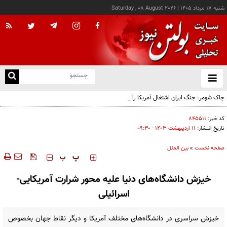
شنبه ۱۷ مرداد ۱۴۰۵
|
Saturday , 08 August 2026
از
و
ته
چاک شومر: جنگ ایران اشتغال آمریکا را تخریب کرد؛ ترامپ از کدام سیاره آمده؟!
ن
نو
کد خبر:
۸۴۵۵۱۱
تاریخ انتشار:
۱۱ ارديبهشت ۱۴۰۳ - ۰۹:۳۰
صفحه نخست
»
بین الملل
‍‍‍ پ
پ
خیزش دانشگاه‌های دنیا علیه محور شرارت آمریکایی-
اسرائیلی
خیزش سراسری در دانشگاه‌های مختلف آمریکا و دیگر نقاط جهان بخصوص