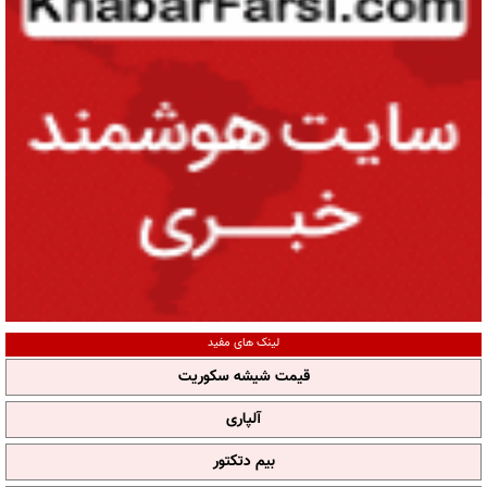
لینک های مفید
قیمت شیشه سکوریت
آلپاری
بیم دتکتور