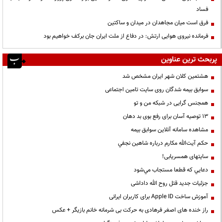
فساد
فرق است میان مجاهدان در میدان و ساکتین
فرمانده نیروی هوایی ارتش: در دفاع از ملت ایران جان برکف خواهیم بود
پربحث ترین عناوین
هشتمین کلان شهر ایران مشخص شد
سوابق بیمه شدگان روی سایت تامین اجتماعی
همجنس گرایی در شبکه من و تو
13 توصیه آسان برای رفع بوی بد دهان
مشاهده سامانه آنلاين سوابق بیمه
حكم آيت‌الله مكارم درباره شاهين نجفي
سایتهای همسریابی!
دعايي كه قطعا مستجاب مي‌شود
جزئیات جدید قتل روح الله داداشی
آموزش ساخت Apple ID برای کاربران ایرانی
راز خنده های اصغر فرهادی به حرکت بی شرمانه خانم بازیگر + عکس