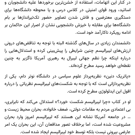
در کنار این اتهامات، استفاده از خشن‌ترین برخوردها علیه دانشجویان و
اساتید، ورود قوای امنیتی در کلاس درس و یا محوطه دانشگاه‌ها برای
دستگیری معترضین و فاش شدن تصاویر حضور تک‌تیراندازها بر بام
دانشگاه‌ها برای مقابله با خیزش دانشجویی نشان از اصرار این حاکمان بر
ادامه رویکرد ناکارآمد خود است.
دانشمندان زیادی در سال‌های گذشته البته با توجه به تناقض‌های درونی
ارزش‌های لیبرالیسم چنین شرایطی را پیش‌بینی کرده و استدلال‌هایی را
درباره اینکه چرا نظم جهانی لیبرال به رهبری آمریکا ناگزیر به چنین
نقطه‌ای خواهد رسید مطرح کرده‌اند.
«پاتریک دنین» نظریه‌پرداز علوم سیاسی در دانشگاه نوتر دام، یکی از
نظریه‌پردازانی است که با توجه به شکست‌های لیبرالیسم نظریاتی را درباره
افول این ایدئولوژی مطرح کرده است.
او در کتاب «چرا لیبرالیسم شکست خورد؟» استدلال می‌کند که نابرابری،
بی اعتمادی مردم به مقامات دولتی، ضعف خانواده، بحران محیط زیست و
… در جامعه آمریکا نشانه این هستند که لیبرالیسم امروز وارد بحران
مشروعیت شده است، اما برخلاف تصور مدافعان آن، این بحران یک امر
عارضی بیرونی نیست بلکه توسط خود لیبرالیسم ایجاد شده است.