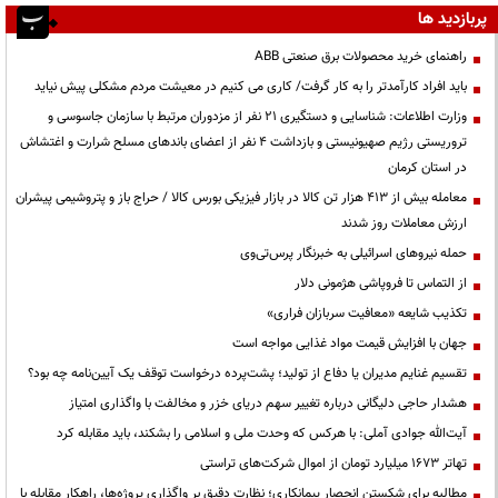
پربازدید ها
راهنمای خرید محصولات برق صنعتی ABB
باید افراد کارآمدتر را به کار گرفت/ کاری می کنیم در معیشت مردم مشکلی پیش نیاید
وزارت اطلاعات: شناسایی و دستگیری ۲۱ نفر از مزدوران مرتبط با سازمان جاسوسی و
تروریستی رژیم صهیونیستی و بازداشت ۴ نفر از اعضای باندهای مسلح شرارت و اغتشاش
در استان کرمان
معامله بیش از ۴۱۳ هزار تن کالا در بازار فیزیکی بورس کالا / حراج باز و پتروشیمی پیشران
ارزش معاملات روز شدند
حمله نیروهای اسرائیلی به خبرنگار پرس‌تی‌وی
از التماس تا فروپاشی هژمونی دلار
تکذیب شایعه «معافیت سربازان فراری»
جهان با افزایش قیمت مواد غذایی مواجه است
تقسیم غنایم مدیران یا دفاع از تولید؛ پشت‌پرده درخواست توقف یک آیین‌نامه چه بود؟
هشدار حاجی دلیگانی درباره تغییر سهم دریای خزر و مخالفت با واگذاری امتیاز
آیت‌الله جوادی آملی: با هرکس که وحدت ملی و اسلامی را بشکند، باید مقابله کرد
تهاتر ۱۶۷۳ میلیارد تومان از اموال شرکت‌های تراستی
مطالبه برای شکستن انحصار پیمانکاری؛ نظارت دقیق بر واگذاری پروژه‌ها، راهکار مقابله با