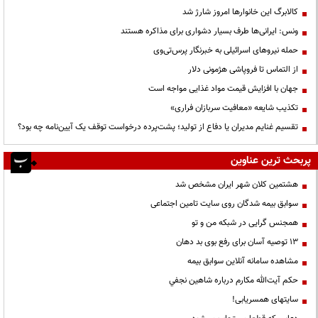
کالابرگ این خانوارها امروز شارژ شد
ونس: ایرانی‌ها طرف بسیار دشواری برای مذاکره هستند
حمله نیروهای اسرائیلی به خبرنگار پرس‌تی‌وی
از التماس تا فروپاشی هژمونی دلار
جهان با افزایش قیمت مواد غذایی مواجه است
تکذیب شایعه «معافیت سربازان فراری»
تقسیم غنایم مدیران یا دفاع از تولید؛ پشت‌پرده درخواست توقف یک آیین‌نامه چه بود؟
پربحث ترین عناوین
هشتمین کلان شهر ایران مشخص شد
سوابق بیمه شدگان روی سایت تامین اجتماعی
همجنس گرایی در شبکه من و تو
13 توصیه آسان برای رفع بوی بد دهان
مشاهده سامانه آنلاين سوابق بیمه
حكم آيت‌الله مكارم درباره شاهين نجفي
سایتهای همسریابی!