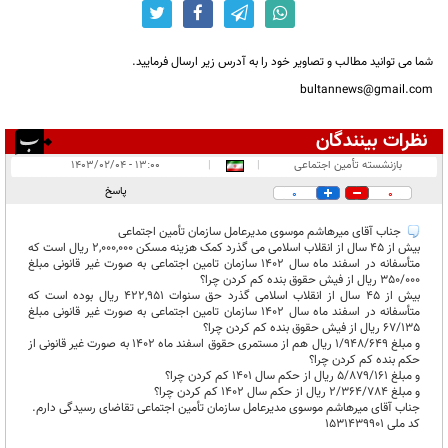
شما می توانید مطالب و تصاویر خود را به آدرس زیر ارسال فرمایید.
bultannews@gmail.com
نظرات بینندگان
انتشار یافته:
۱
بازنشسته تأمین اجتماعی
|
|
۱۳:۰۰ - ۱۴۰۳/۰۲/۰۴
در انتظار بررسی:
پاسخ
0
0
غیر قابل انتشار:
۲
جناب آقای میرهاشم موسوی مدیرعامل سازمان تأمین اجتماعی
بیش از 45 سال از انقلاب اسلامی می گذرد کمک هزينه مسکن 2,000,000 ریال است که
متأسفانه در اسفند ماه سال 1402 سازمان تامین اجتماعی به صورت غیر قانونی مبلغ
350/000 ریال از فیش حقوق بنده کم کردن چرا؟
بیش از 45 سال از انقلاب اسلامی گذرد حق سنوات 422,951 ریال بوده است که
متأسفانه در اسفند ماه سال 1402 سازمان تامین اجتماعی به صورت غیر قانونی مبلغ
67/135 ریال از فیش حقوق بنده کم کردن چرا؟
و مبلغ 1/948/649 ریال هم از مستمری حقوق اسفند ماه 1402 به صورت غیر قانونی از
حکم بنده کم کردن چرا؟
و مبلغ 5/879/161 ریال از حکم سال 1401 کم کردن چرا؟
و مبلغ 2/364/784 ریال از حکم سال 1402 کم کردن چرا؟
جناب آقای میرهاشم موسوی مدیرعامل سازمان تأمین اجتماعی تقاضای رسیدگی دارم.
کد ملی 1531439901