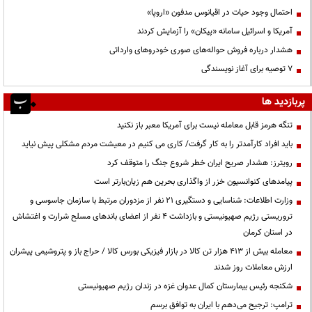
احتمال وجود حیات در اقیانوس مدفون «اروپا»
آمریکا و اسرائیل سامانه «پیکان» را آزمایش کردند
هشدار درباره فروش حواله‌های صوری خودروهای وارداتی
۷ توصیه برای آغاز نویسندگی
پربازدید ها
تنگه هرمز قابل معامله نیست برای آمریکا معبر باز نکنید
باید افراد کارآمدتر را به کار گرفت/ کاری می کنیم در معیشت مردم مشکلی پیش نیاید
رویترز: هشدار صریح ایران خطر شروع جنگ را متوقف کرد
پیامدهای کنوانسیون خزر از واگذاری بحرین هم زیان‌بارتر است
وزارت اطلاعات: شناسایی و دستگیری ۲۱ نفر از مزدوران مرتبط با سازمان جاسوسی و
تروریستی رژیم صهیونیستی و بازداشت ۴ نفر از اعضای باندهای مسلح شرارت و اغتشاش
در استان کرمان
معامله بیش از ۴۱۳ هزار تن کالا در بازار فیزیکی بورس کالا / حراج باز و پتروشیمی پیشران
ارزش معاملات روز شدند
شکنجه رئیس بیمارستان کمال عدوان غزه در زندان رژیم صهیونیستی
ترامپ: ترجیح می‌دهم با ایران به توافق برسم