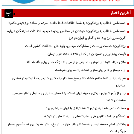
آخرین اخبار
صمصامی خطاب به پزشکیان: به شما اطلاعات غلط دادند؛ مردم را ساده‌لوح فرض نکنید!
صمصامی خطاب به پزشکیان: خودتان در مجلس بودید؛ دیدید انتقادات نمایندگان درباره
گران‌سازی ارز بود، نه واگذاری ایران‌خودرو
پزشکیان: خدمت بی‌منت و مشارکت مردمی، پایه حل مشکلات کشور است
قیمت‌ برنج ایرانی همچنان در کانال ۴۵۰ تا ۵۵۰ هزار تومان
وقتی دیتاسنترها از هوش مصنوعی جلو می‌زنند؛ زنگ خطر برای اقتصاد AI
از خبرسازی تا جریان‌سازی نقشه راه مدیران هوشمند
«چرا نباید از شما متنفر باشند؟»؛ پاسخ معنادار یک کاربر خارجی به قدرت و توانمندی
ایرانیان
پس از رأی شورای مرکزی جبهه ایران اسلامی؛ اعضای حقیقی و حقوقی دفتر سیاسی
مشخص شدند
بسنت مدعی شد: به زودی شاهد توافق با ایران خواهیم بود
دستگیری ۱۰۴ مظنون طی عملیات‌هایی علیه داعش در ترکیه
واکنش امام جمعه اردبیل به سخنان باقر خرازی: دروغ بستن به رهبری قطعاً جرم بسیار
بزرگی است