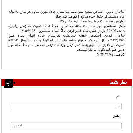
سازمان تامین اجتماعی شعبه سبزدشت بهارستان جاده تهران ساوه هر سال به بهانه
های مختلف از حقوق بنده مبالغ را کم می کند چرا؟
اعتراض هم می کنم ولی متأسفانه توجه نمی کند.
فیش مستمری مهر ماه 1401 متناسب ‌سازي 75% اعاده نسبت به زمان برقراري
152,717,508ریال از حقوق بنده کسر کردن چرا؟ شماره مستمری: 1001321591
سازمان تامین اجتماعی شعبه سبزدشت بهارستان جاده تهران ساوه مبلغ
16/632/789ریال در فیش حقوق اسنفد ماه سال 1402و فروردین ماه سال 1403به
صورت غیر قانونی از حقوق بنده کسر کردن چرا؟ و اعتراض هم می کنم متأسفانه هیچ
کسی هم پاسخگو و جوابگو نیستند.
کد ملی: 1531439901
نظر شما
نام
ایمیل