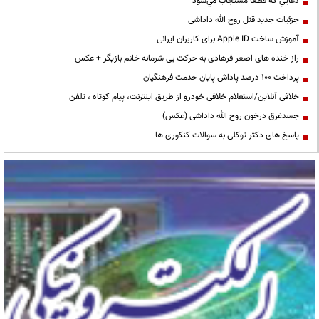
دعايي كه قطعا مستجاب مي‌شود
جزئیات جدید قتل روح الله داداشی
آموزش ساخت Apple ID برای کاربران ایرانی
راز خنده های اصغر فرهادی به حرکت بی شرمانه خانم بازیگر + عکس
پرداخت ۱۰۰ درصد پاداش پایان خدمت فرهنگیان
خلافی آنلاین/استعلام خلافی خودرو از طریق اینترنت، پیام کوتاه ، تلفن
جسدغرق درخون روح الله داداشی (عکس)
پاسخ های دکتر توکلی به سوالات کنکوری ها