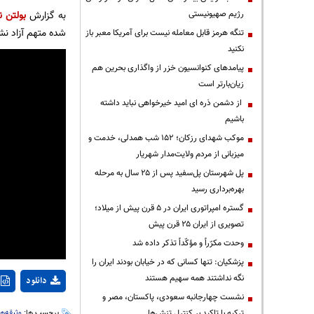
رژیم صهیونیستی
به گزارش
بولتن ن
شده متهم آزاد نش
تنگه هرمز قابل معامله نیست برای آمریکا معبر باز
نکنید
پیامدهای کنوانسیون خزر از واگذاری بحرین هم
زیان‌بارتر است
از دشمن ذره ای امید خیرخواهی نباید داشته
باشیم
موکب شهدای رزکان؛ ۱۵۲ شب همدلی، خدمت و
میزبانی از مردم ولایت‌مدار شهریار
پل شهرستان پل‌سفید پس از ۲۵ سال به مرحله
بهره‌برداری رسید
گستره امپراتوری ایران در ۵ قرن پیش از میلاد؛
تصویری از ایران ۲۵ قرن پیش
وحدت مکرّراً و مؤکّداً تذکر داده شد
پزشکیان: تنها کسانی که در خیابان بودند ایران را
نگه نداشتند همه سهیم هستند
دانلود
نشست چهارجانبه سعودی، پاکستان، مصر و
ترکیه با تاکید بر کنترل تنش‌ها
برچسب ها:
وثیقه‌ه