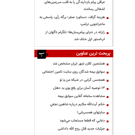
عراقی پیام بازدارندگی را به قلب سرزمین‌های
اشغالی رساندند
هزینه گزاف، دستاورد صفر؛ برگه رأی، پاسخی به
ماجراجویی ترامپ
زلزله در دنیای پیام‌رسان‌ها؛ تلگرام ناگهان از
اپ‌استور اپل حذف شد
پربحث ترین عناوین
هشتمین کلان شهر ایران مشخص شد
سوابق بیمه شدگان روی سایت تامین اجتماعی
همجنس گرایی در شبکه من و تو
13 توصیه آسان برای رفع بوی بد دهان
مشاهده سامانه آنلاين سوابق بیمه
حكم آيت‌الله مكارم درباره شاهين نجفي
سایتهای همسریابی!
دعايي كه قطعا مستجاب مي‌شود
جزئیات جدید قتل روح الله داداشی