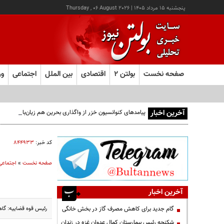
پنجشنبه ۱۵ مرداد ۱۴۰۵
|
Thursday , 06 August 2026
صفحه نخست
بولتن ۲
اقتصادی
بین الملل
اجتماعی
ور
آخرین اخبار
پیامدهای کنوانسیون خزر از واگذاری بحرین هم زیان‌بارتر است
کد خبر:
۸۴۴۹۳۳
صفحه نخست
»
اجتماعی
آخرین اخبار
رئیس قوه قضاییه: گاه
گام جدید برای کاهش مصرف گاز در بخش خانگی
شکنجه رئیس بیمارستان کمال عدوان غزه در زندان