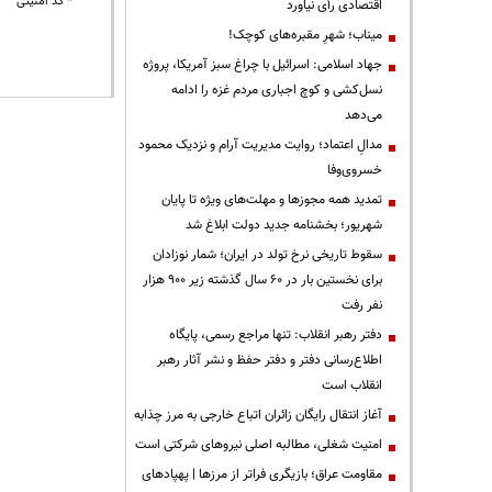
* کد امنیتی
اقتصادی رأی نیاورد
میناب؛ شهرِ مقبره‌های کوچک!
جهاد اسلامی: اسرائیل با چراغ سبز آمریکا، پروژه
نسل‌کشی و کوچ اجباری مردم غزه را ادامه
می‌دهد
مدالِ اعتماد؛ روایت مدیریت آرام و نزدیک محمود
خسروی‌وفا
تمدید همه مجوزها و مهلت‌های ویژه تا پایان
شهریور؛ بخشنامه جدید دولت ابلاغ شد
سقوط تاریخی نرخ تولد در ایران؛ شمار نوزادان
برای نخستین بار در ۶۰ سال گذشته زیر ۹۰۰ هزار
نفر رفت
دفتر رهبر انقلاب: تنها مراجع رسمی، پایگاه
اطلاع‌رسانی دفتر و دفتر حفظ و نشر آثار رهبر
انقلاب است
آغاز انتقال رایگان زائران اتباع خارجی به مرز چذابه
‌امنیت شغلی، مطالبه اصلی نیروهای شرکتی است
مقاومت عراق؛ بازیگری فراتر از مرزها | پهپادهای