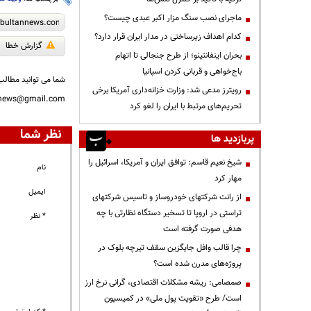
ماجرای نصب سنگ مزار اکبر عبدی چیست؟
کدام اهداف زیرساختی در مدار ایران قرار دارد؟
گزارش خطا
بحران اینفانتینو؛ از طرح جنجالی تا اتهام
باج‌خواهی و قربانی کردن اسپانیا
شما می توانید مطالب 
رویترز مدعی شد: وزارت خزانه‌داری آمریکا برخی
nnews@gmail.com
تحریم‌های مرتبط با ایران را لغو کرد
نظر شما
پربازدید ها
شیخ نعیم قاسم: توافق ایران و آمریکا، اسرائیل را
نام
مهار کرد
ایمیل
از رانت‌ شرکتهای خودروساز و تاسیس شرکتهای
تراستی در اروپا تا تسخیر دستگاه نظارتی با چه
* نظر
هدفی صورت گرفته است
چرا قالب وافل جایگزین سقف تیرچه بلوک در
پروژه‌های مدرن شده است؟
صمصامی: ریشه مشکلات اقتصادی، گرانی نرخ ارز
است/ طرح «تقویت پول ملی» در کمیسیون