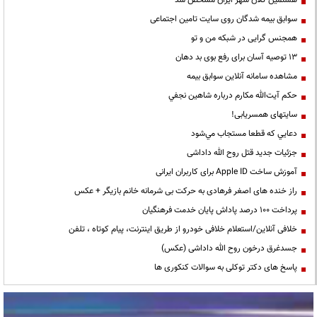
سوابق بیمه شدگان روی سایت تامین اجتماعی
همجنس گرایی در شبکه من و تو
13 توصیه آسان برای رفع بوی بد دهان
مشاهده سامانه آنلاين سوابق بیمه
حكم آيت‌الله مكارم درباره شاهين نجفي
سایتهای همسریابی!
دعايي كه قطعا مستجاب مي‌شود
جزئیات جدید قتل روح الله داداشی
آموزش ساخت Apple ID برای کاربران ایرانی
راز خنده های اصغر فرهادی به حرکت بی شرمانه خانم بازیگر + عکس
پرداخت ۱۰۰ درصد پاداش پایان خدمت فرهنگیان
خلافی آنلاین/استعلام خلافی خودرو از طریق اینترنت، پیام کوتاه ، تلفن
جسدغرق درخون روح الله داداشی (عکس)
پاسخ های دکتر توکلی به سوالات کنکوری ها