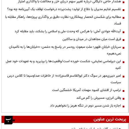
هشدار حاجی دلیگانی درباره تغییر سهم دریای خزر و مخالفت با واگذاری امتیاز
تقسیم غنایم مدیران یا دفاع از تولید؛ پشت‌پرده درخواست توقف یک آیین‌نامه چه بود؟
مطالبه برای شکستن انحصار پیمانکاری؛ نظارت دقیق بر واگذاری پروژه‌ها، راهکار مقابله با
فساد
آیت‌الله جوادی آملی: با هرکس که وحدت ملی و اسلامی را بشکند، باید مقابله کرد
فرق است میان مجاهدان در میدان و ساکتین
سربازانِ خیابانِ ظهور؛ ملتِ مبعوثِ رودسر در پاسخ به دشمن: «خیابان‌ها را به ناامیدان
نمی‌دهیم»
این دیپلماسی نمایشی، شکست خورده است/واقعیت‌ها را بپذیرید و به تعهدات خود عمل
کنید
امیر دبیری‌مهر در سوگ دکتر ابوالقاسم قاسم‌زاده؛ از خاطرات صداوسیما تا کلاس درس
سیاست
ترامپ از افشای کمبود مهمات آمریکا خشمگین است
وقتی انرژی، مسیرش را گم می‌کند
اجازه باز شدن مسیر دوم در تنگه هرمز را نخواهیم داد
پربحث ترین عناوین
هشتمین کلان شهر ایران مشخص شد