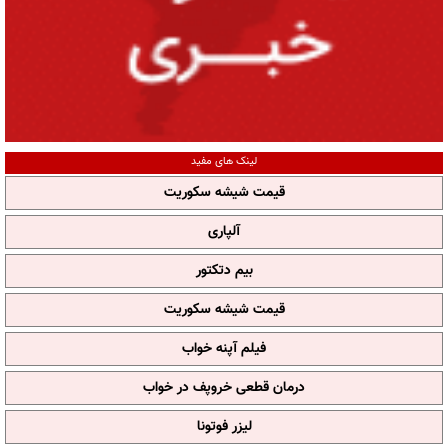
لینک های مفید
قیمت شیشه سکوریت
آلپاری
بیم دتکتور
قیمت شیشه سکوریت
فیلم آپنه خواب
درمان قطعی خروپف در خواب
لیزر فوتونا