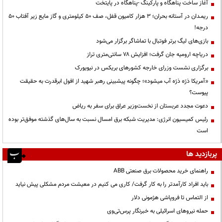
آغاز ساخت پناهگاه و پارکینگ -پناهگاه در پایتخت
ریمـدان در آستانه بحران؛ ۳ هزار کامیون قفل، صف ۵۰ کیلومتری و گاز مایع زیر آفتاب ۵۰
درجه!
بازی‌های لیگ برتر فوتبال با تماشاگر برگزار می‌شود
دریاچه ارومیه جان گرفت؛ افزایش ۷۸ سانتی‌متری تراز
برگزاری نشست وزرای خارجه کشورهای بریکس در نیویورک
«آمریکا ذرّه ذرّه آب میشود»؛ چگونه پیشبینی رهبر شهید از افول ابرقدرت به حقیقت
پیوست؟
دعوت مجدد عربستان از نخست‌وزیر عراق برای سفر به ریاض
رئیس کمیسیون انرژی: مدیریت شبکه برق امسال نسبت به سال‌های گذشته موفق‌تر بوده
است
پربازدید ها
راهنمای خرید محصولات برق صنعتی ABB
باید افراد کارآمدتر را به کار گرفت/ کاری می کنیم در معیشت مردم مشکلی پیش نیاید
از التماس تا فروپاشی هژمونی دلار
حمله نیروهای اسرائیلی به خبرنگار پرس‌تی‌وی