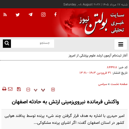
شنبه ۱۷ مرداد ۱۴۰۵
|
Saturday , 08 August 2026
از
و
ته
آغاز ثبت‌نام آزمون ارشد علوم پزشکی از امروز
ن
نو
کد خبر:
۸۴۴۹۱۸
تاریخ انتشار:
۳۱ فروردين ۱۴۰۳ - ۱۳:۲۰
صفحه نخست
»
سیاسی
‍‍‍ پ
پ
واکنش فرمانده نیروی‌زمینی ارتش به حادثه اصفهان
امیر حیدری با اشاره به هدف قرار گرفتن چند شیء پرنده توسط پدافند هوایی
کشور در استان اصفهان گفت: اگر اشیای پرنده مشکوکی...