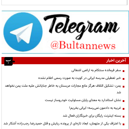
آخرین اخبار
سفر فرمانده سنتکام به اراضی اشغالی
خبر تعطیلی مدرسه ایرانی در کویت به صورت رسمی اعلام نشده
یمن: تشکیل ائتلاف هرگز مانع مجازات عربستان به خاطر جنایاتش علیه ملت یمن نخواهد
شد
نشان استاندارد به معنای پایان مسئولیت خودروساز نیست
غریبه به دادمون نمی‌رسه؛ ایرانی بخریم!
بسته اینترنت رایگان برای خبرنگاران فعال شد
با اعتراف یکی از متهمان، ابعاد تازه‌ای از پرونده ربایش و قتل حمیدرضا رجب‌زاده آشکار شد