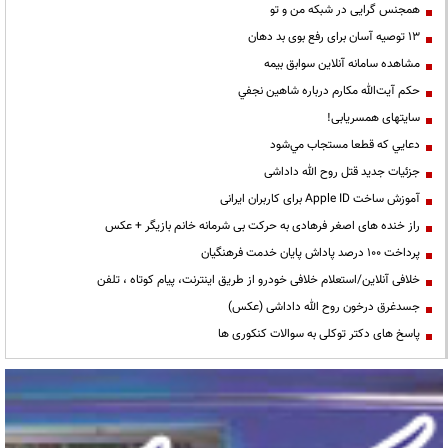
همجنس گرایی در شبکه من و تو
13 توصیه آسان برای رفع بوی بد دهان
مشاهده سامانه آنلاين سوابق بیمه
حكم آيت‌الله مكارم درباره شاهين نجفي
سایتهای همسریابی!
دعايي كه قطعا مستجاب مي‌شود
جزئیات جدید قتل روح الله داداشی
آموزش ساخت Apple ID برای کاربران ایرانی
راز خنده های اصغر فرهادی به حرکت بی شرمانه خانم بازیگر + عکس
پرداخت ۱۰۰ درصد پاداش پایان خدمت فرهنگیان
خلافی آنلاین/استعلام خلافی خودرو از طریق اینترنت، پیام کوتاه ، تلفن
جسدغرق درخون روح الله داداشی (عکس)
پاسخ های دکتر توکلی به سوالات کنکوری ها