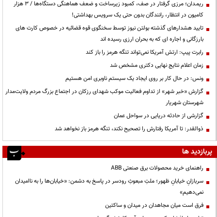
ریمـدان؛ مرزی گرفتار در صف، کمبود زیرساخت و ضعف هماهنگی دستگاه‌ها / ۳ هزار
کامیون در انتظار، رانندگان بدون حتی یک سرویس بهداشتی!
تایید هشدارهای گذشته بولتن نیوز توسط سخنگوی قوه قضائیه در خصوص کارت های
بارزگانی و اجاره ای که به بحران ارزی رسیده اند
رابرت پیپ: ارتش آمریکا نمی‌تواند تنگه هرمز را باز کند
زمان اعلام نتایج نهایی دکتری مشخص شد
ونس: در حال کار بر روی ایجاد یک سیستم ناوبری امن هستیم
گزارش «خبر شهر» از تداوم فعالیت موکب شهدای رزکان در اجتماع بزرگ مردم ولایت‌مدار
شهرستان شهریار
گزارشی از حادثه دریایی در سواحل عمان
ذوالقدر: تا آمریکا رفتارش را تصحیح نکند، تنگه هرمز باز نخواهد شد
پربازدید ها
راهنمای خرید محصولات برق صنعتی ABB
سربازانِ خیابانِ ظهور؛ ملتِ مبعوثِ رودسر در پاسخ به دشمن: «خیابان‌ها را به ناامیدان
نمی‌دهیم»
فرق است میان مجاهدان در میدان و ساکتین