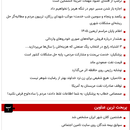
ترامپ از افشای کمبود مهمات آمریکا خشمگین است
اجازه باز شدن مسیر دوم در تنگه هرمز را نخواهیم داد
یکصد و پنجاه و سومین شب خدمت؛ موکب شهدای رزکان، تریبون مردم و مطالبه‌گر حل
ریشه‌ای مشکلات شهری
اعلام پایان مراسم اربعین ۱۴۰۵
هشدار درباره فروش حواله‌های صوری خودروهای وارداتی
3 اشتباه رایج در انتخاب رنگ صنعتی که هزینه‌اش را سال‌ها می‌پردازید...
پزشکیان: خدمت بی‌منت و مشارکت مردمی، پایه حل مشکلات کشور است
قیمت نفت صعودی ماند
نوشابه رژیمی روی حافظه اثر می‌گذارد
خادمیان: هیچ شفیعی برای زن نزد خداوند بهتر از رضایت شوهر نیست
توقف صادرات نفت عربستان به آمریکا
صمصامی خطاب به پزشکیان: به شما اطلاعات غلط دادند؛ مردم را ساده‌لوح فرض نکنید!
پربحث ترین عناوین
هشتمین کلان شهر ایران مشخص شد
سوابق بیمه شدگان روی سایت تامین اجتماعی