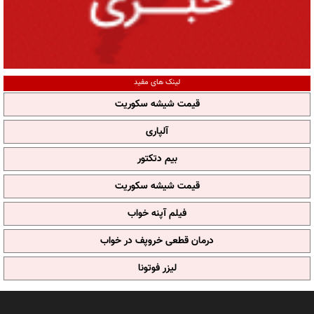
لینک های مفید
قیمت شیشه سکوریت
آلپاری
بیم دتکتور
قیمت شیشه سکوریت
فیلم آپنه خواب
درمان قطعی خروپف در خواب
لیزر فوتونا