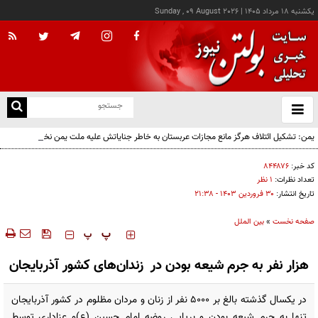
يکشنبه ۱۸ مرداد ۱۴۰۵
|
Sunday , 09 August 2026
از
و
ته
یمن: تشکیل ائتلاف هرگز مانع مجازات عربستان به خاطر جنایاتش علیه ملت یمن نخواهد شد
ن
نو
کد خبر:
۸۴۴۸۷۶
تعداد نظرات:
۱ نظر
تاریخ انتشار:
۳۰ فروردين ۱۴۰۳ - ۲۱:۳۸
صفحه نخست
»
بین الملل
‍‍‍ پ
پ
هزار نفر به جرم شیعه بودن در زندان‌های کشور آذربایجان
در یکسال گذشته بالغ بر ۵۰۰۰ نفر از زنان و مردان مظلوم در کشور آذربایجان
تنها به جرم شیعه بودن و برپایی روضه امام حسین (ع)و عزاداری توسط