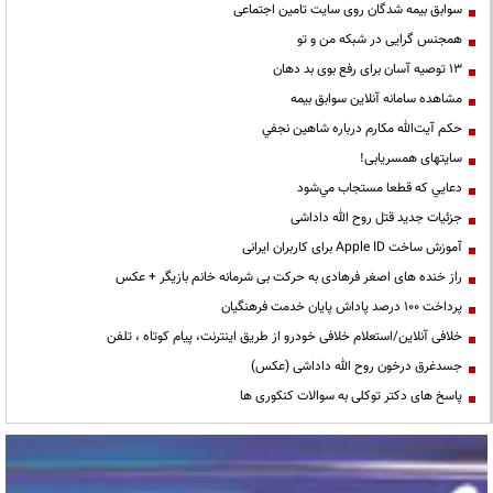
سوابق بیمه شدگان روی سایت تامین اجتماعی
همجنس گرایی در شبکه من و تو
13 توصیه آسان برای رفع بوی بد دهان
مشاهده سامانه آنلاين سوابق بیمه
حكم آيت‌الله مكارم درباره شاهين نجفي
سایتهای همسریابی!
دعايي كه قطعا مستجاب مي‌شود
جزئیات جدید قتل روح الله داداشی
آموزش ساخت Apple ID برای کاربران ایرانی
راز خنده های اصغر فرهادی به حرکت بی شرمانه خانم بازیگر + عکس
پرداخت ۱۰۰ درصد پاداش پایان خدمت فرهنگیان
خلافی آنلاین/استعلام خلافی خودرو از طریق اینترنت، پیام کوتاه ، تلفن
جسدغرق درخون روح الله داداشی (عکس)
پاسخ های دکتر توکلی به سوالات کنکوری ها