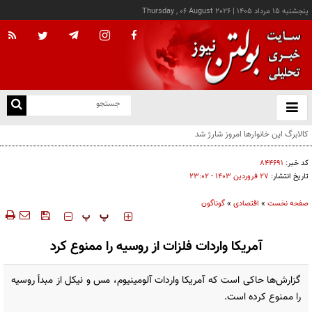
پنجشنبه ۱۵ مرداد ۱۴۰۵
|
Thursday , 06 August 2026
از
و
ته
ن
نو
کد خبر:
۸۴۴۶۹۱
تاریخ انتشار:
۲۷ فروردين ۱۴۰۳ - ۲۳:۰۲
صفحه نخست
»
اقتصادی
»
گوناگون
‍‍‍ پ
پ
آمریکا واردات فلزات از روسیه را ممنوع کرد
گزارش‌ها حاکی است که آمریکا واردات آلومینیوم، مس و نیکل از مبدأ روسیه
را ممنوع کرده است.