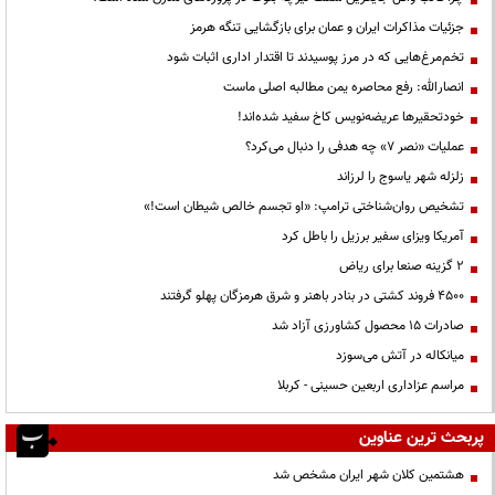
جزئیات مذاکرات ایران و عمان برای بازگشایی تنگه هرمز
تخم‌مرغ‌هایی که در مرز پوسیدند تا اقتدار اداری اثبات شود
انصارالله: رفع محاصره یمن مطالبه اصلی ماست
خودتحقیرها عریضه‌نویس کاخ سفید شده‌اند!
عملیات «نصر ۷» چه هدفی را دنبال می‌کرد؟
زلزله شهر یاسوج را لرزاند
تشخیص روان‌شناختی ترامپ: «او تجسم خالص شیطان است!»
آمریکا ویزای سفیر برزیل را باطل کرد
۲ گزینه صنعا برای ریاض
۴۵۰۰ فروند کشتی در بنادر باهنر و شرق هرمزگان پهلو گرفتند
صادرات ۱۵ محصول کشاورزی آزاد شد
میانکاله در آتش می‌سوزد
مراسم عزاداری اربعین حسینی - کربلا
پربحث ترین عناوین
هشتمین کلان شهر ایران مشخص شد