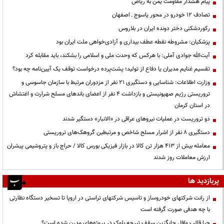
پیام هشدار مقاومت یمن به ریاض
تصادف ۱۲ خودرو در محور یاسوج ـ اصفهان
رکوردشکنی دختر دونده ایران در بلاروس
پزشکیان: مشروطه نقطه عطف بیداری و آزادی‌خواهی ملت ایران بود
آیت‌الله جوادی آملی: با هرکس که وحدت ملی و اسلامی را بشکند، باید مقابله کرد
تقسیم غنایم مدیران یا دفاع از تولید؛ پشت‌پرده درخواست توقف یک آیین‌نامه چه بود؟
وزارت اطلاعات: شناسایی و دستگیری ۲۱ نفر از مزدوران مرتبط با سازمان جاسوسی و
تروریستی رژیم صهیونیستی و بازداشت ۴ نفر از اعضای باندهای مسلح شرارت و اغتشاش
در استان کرمان
دو تروریست در عملیات نیروهای عراقی در «الانبار» دستگیر شدند
دستگیری ۸ نفر از اشرار مسلح شاخص و مرتبطین گروهک‌های تروریستی
معامله بیش از ۴۱۳ هزار تن کالا در بازار فیزیکی بورس کالا / حراج باز و پتروشیمی پیشران
ارزش معاملات روز شدند
پربازدید ها
از رانت‌ شرکتهای خودروساز و تاسیس شرکتهای تراستی در اروپا تا تسخیر دستگاه نظارتی
با چه هدفی صورت گرفته است
چرا قالب وافل جایگزین سقف تیرچه بلوک در پروژه‌های مدرن شده است؟