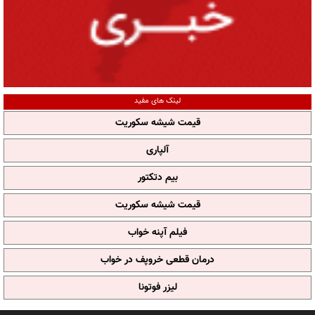
لینک های مفید
قیمت شیشه سکوریت
آلپاری
بیم دتکتور
قیمت شیشه سکوریت
فیلم آپنه خواب
درمان قطعی خروپف در خواب
لیزر فوتونا