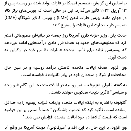
بر اساس این گزارش، تصمیم آمریکا بر فلزات تولید شده در روسیه پس از
13 آوریل 2024 تأثیر می‌گذارد. این در حالی است که بورس‌های برتر کالا
در جهان مانند بورس فلزات لندن (LME) و بورس کالای شیکاگو (CME)
تصمیم دارند تجارت این فلزات را ممنوع کنند.
جانت یلن، وزیر خزانه داری آمریکا روز جمعه در بیانیه‌ای مطبوعاتی اعلام
کرد که ممنوعیت‌های جدید به هدف قرار دادن درآمدهایی ادامه می‌دهد
که روسیه‌می تواند برای تأمین بودجه عملیات نظامی خود در اوکراین به
دست آورد.
وی افزود: هدف ایالات متحده کاهش درآمد روسیه و در عین حال
محافظت از شرکا و متحدان خود در برابر تاثیرات ناخواسته است.
به گفته آناتولی آنتونوف، سفیر روسیه در ایالات متحده، این "گام غیرموجه
و سیاسی" ناگزیر نتیجه معکوس خواهد داشت.
آنتونوف با اشاره به اینکه ایالات متحده واردات فلزات روسیه را به حداقل
رسانده است، تأکید کرد که تصمیم واشنگتن "احتمالاً مبتنی بر این فرضیه
است که قیمت کالاها در خود ایالات متحده افزایش نمی یابد."
وی افزود، با این حال، با این اقدام "غیرقانونی"، دولت آمریکا در واقع "با