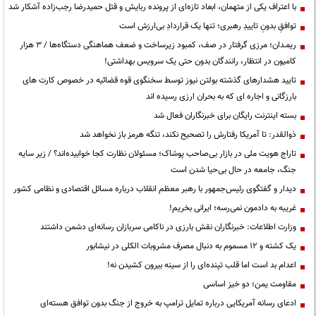
با اعتراف یکی از متهمان، ابعاد تازه‌ای از پرونده ربایش و قتل حمیدرضا رجب‌زاده آشکار شد
توافقِ بدونِ تاییدِ رهبری؛ تنها یک قراردادِ بی‌ارزش است
ریمـدان؛ مرزی گرفتار در صف، کمبود زیرساخت و ضعف هماهنگی دستگاه‌ها / ۳ هزار
کامیون در انتظار، رانندگان بدون حتی یک سرویس بهداشتی!
تایید هشدارهای گذشته بولتن نیوز توسط سخنگوی قوه قضائیه در خصوص کارت های
بارزگانی و اجاره ای که به بحران ارزی رسیده اند
بسته اینترنت رایگان برای خبرنگاران فعال شد
ذوالقدر: تا آمریکا رفتارش را تصحیح نکند، تنگه هرمز باز نخواهد شد
تاراج هویت ملی در بازار بی‌صاحب پوشاک؛ مسئولان نظارت کجا خوابیده‌اند؟ / زیر سایه
جنگ، جامعه در حال بی‌حیا شدن است
دیدار و گفتگوی رئیس‌جمهور با رهبر معظم انقلاب درباره مسائل اقتصادی و نظامی کشور
غریبه به دادمون نمی‌رسه؛ ایرانی بخریم!
وزارت اطلاعات: خبرنگاران نقش بارزی در ناکامی سربازان رسانه‌ای دشمن داشتند
یک کشته و ۱۲ مسموم به دنبال مصرف مشروبات الکلی در نیشابور
اعدام بد است اما قلب تپنده‌ای را از سینه بیرون کشیدن نه!
مقاومت یمن؛ دو خیز اساسی
ادعای رسانه آمریکایی درباره تمایل ترامپ به خروج از جنگ بدون توافق هسته‌ای