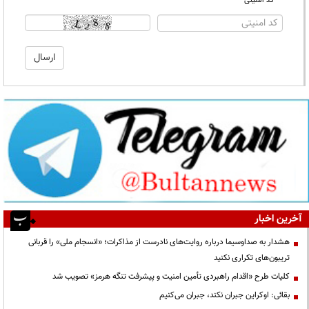
* کد امنیتی
آخرین اخبار
هشدار به صداوسیما درباره روایت‌های نادرست از مذاکرات؛ «انسجام ملی» را قربانی
تریبون‌های تکراری نکنید
کلیات طرح «اقدام راهبردی تأمین امنیت و پیشرفت تنگه هرمز» تصویب شد
بقائی: اوکراین جبران نکند، جبران می‌کنیم