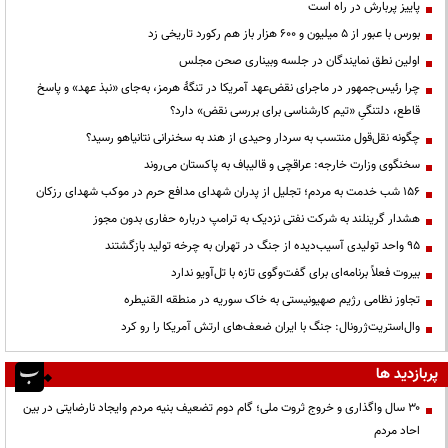
پاییز پربارش در راه است
بورس با عبور از ۵ میلیون و ۶۰۰ هزار باز هم رکورد تاریخی زد
اولین نطق نمایندگان در جلسه وبیناری صحن مجلس
چرا رئیس‌جمهور در ماجرای نقض‌عهد آمریکا در تنگهٔ هرمز، به‌جای «نبذ عهد» و پاسخ
قاطع، دلتنگیِ «تیم کارشناسی برای بررسی نقض» دارد؟
چگونه نقل‌قول منتسب به سردار وحیدی از هند به سخنرانی نتانیاهو رسید؟
سخنگوی وزارت خارجه: عراقچی و قالیباف به پاکستان می‌روند
۱۵۶ شب خدمت به مردم؛ تجلیل از پدران شهدای مدافع حرم در موکب شهدای رزکان
هشدار گرینلند به شرکت نفتی نزدیک به ترامپ درباره حفاری بدون مجوز
95 واحد تولیدی آسیب‌دیده از جنگ در تهران به چرخه تولید بازگشتند
بیروت فعلاً برنامه‌ای برای گفت‌وگوی تازه با تل‌آویو ندارد
تجاوز نظامی رژیم صهیونیستی به خاک سوریه در منطقه القنیطره
وال‌استریت‌ژرونال: جنگ با ایران ضعف‌های ارتش آمریکا را رو کرد
پربازدید ها
۳۰ سال واگذاری و خروج ثروت ملی؛ گام دوم تضعیف بنیه مردم وایجاد نارضایتی در بین
احاد مردم