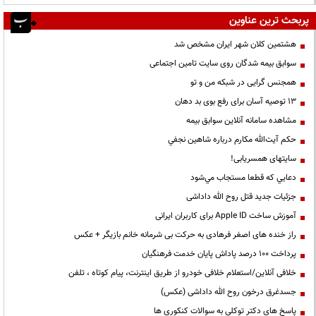
پربحث ترین عناوین
هشتمین کلان شهر ایران مشخص شد
سوابق بیمه شدگان روی سایت تامین اجتماعی
همجنس گرایی در شبکه من و تو
13 توصیه آسان برای رفع بوی بد دهان
مشاهده سامانه آنلاين سوابق بیمه
حكم آيت‌الله مكارم درباره شاهين نجفي
سایتهای همسریابی!
دعايي كه قطعا مستجاب مي‌شود
جزئیات جدید قتل روح الله داداشی
آموزش ساخت Apple ID برای کاربران ایرانی
راز خنده های اصغر فرهادی به حرکت بی شرمانه خانم بازیگر + عکس
پرداخت ۱۰۰ درصد پاداش پایان خدمت فرهنگیان
خلافی آنلاین/استعلام خلافی خودرو از طریق اینترنت، پیام کوتاه ، تلفن
جسدغرق درخون روح الله داداشی (عکس)
پاسخ های دکتر توکلی به سوالات کنکوری ها