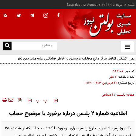
شنبه ۱۷ مرداد ۱۴۰۵
|
Saturday , 08 August 2026
از
و
ته
یمن: تشکیل ائتلاف هرگز مانع مجازات عربستان به خاطر جنایاتش علیه ملت یمن نخواهد شد
ن
نو
کد خبر:
۸۴۴۶۰۵
تعداد نظرات:
۲ نظر
تاریخ انتشار:
۲۶ فروردين ۱۴۰۳ - ۱۶:۲۸
صفحه نخست
»
اجتماعی
‍‍‍ پ
پ
اطلاعیه شماره ۲ پلیس درباره برخورد با موضوع حجاب
یک روز پس از اجرای طرح پلیس برای برخورد با کشف حجاب که از شنبه، ۲۵
فروردین ماه آغاز شد، فرماندهی انتظامی کل کشور با صدور اطلاعیه‌ای از ...