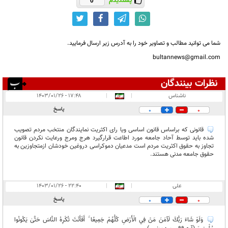
پسندیدم
0
شما می توانید مطالب و تصاویر خود را به آدرس زیر ارسال فرمایید.
bultannews@gmail.com
نظرات بینندگان
انتشار یافته:
۲
ناشناس
|
|
۱۷:۴۸ - ۱۴۰۳/۰۱/۲۶
در انتظار بررسی:
پاسخ
0
0
غیر قابل انتشار:
قانونی که براساس قانون اساسی ویا رای اکثریت نمایندگان منتخب مردم تصویب
شده باید توسط آحاد جامعه مورد اطاعت قرارگیرد هرج ومرج ورعایت نکردن قانون
تجاوز به حقوق اکثریت مردم است مدعیان دموکراسی دروغین خودشان ازمتجاوزین به
حقوق جامعه مدنی هستند.
علی
|
|
۲۲:۴۰ - ۱۴۰۳/۰۱/۲۶
پاسخ
0
0
وَلَوْ شَاءَ رَبُّكَ لَآمَنَ مَنْ فِي الْأَرْضِ كُلُّهُمْ جَمِيعًا ۚ أَفَأَنْتَ تُكْرِهُ النَّاسَ حَتَّىٰ يَكُونُوا