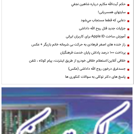
حكم آيت‌الله مكارم درباره شاهين نجفي
سایتهای همسریابی!
دعايي كه قطعا مستجاب مي‌شود
جزئیات جدید قتل روح الله داداشی
آموزش ساخت Apple ID برای کاربران ایرانی
راز خنده های اصغر فرهادی به حرکت بی شرمانه خانم بازیگر + عکس
پرداخت ۱۰۰ درصد پاداش پایان خدمت فرهنگیان
خلافی آنلاین/استعلام خلافی خودرو از طریق اینترنت، پیام کوتاه ، تلفن
جسدغرق درخون روح الله داداشی (عکس)
پاسخ های دکتر توکلی به سوالات کنکوری ها