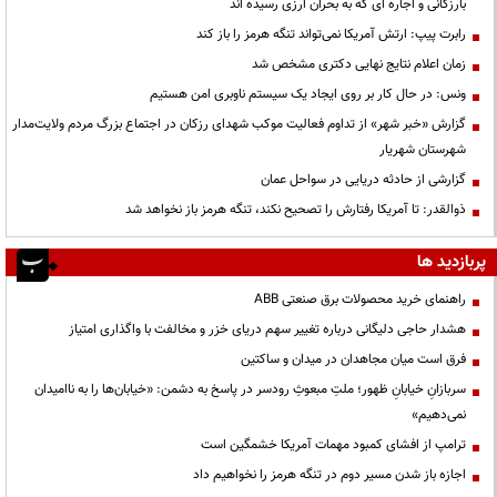
بارزگانی و اجاره ای که به بحران ارزی رسیده اند
رابرت پیپ: ارتش آمریکا نمی‌تواند تنگه هرمز را باز کند
زمان اعلام نتایج نهایی دکتری مشخص شد
ونس: در حال کار بر روی ایجاد یک سیستم ناوبری امن هستیم
گزارش «خبر شهر» از تداوم فعالیت موکب شهدای رزکان در اجتماع بزرگ مردم ولایت‌مدار
شهرستان شهریار
گزارشی از حادثه دریایی در سواحل عمان
ذوالقدر: تا آمریکا رفتارش را تصحیح نکند، تنگه هرمز باز نخواهد شد
پربازدید ها
راهنمای خرید محصولات برق صنعتی ABB
هشدار حاجی دلیگانی درباره تغییر سهم دریای خزر و مخالفت با واگذاری امتیاز
فرق است میان مجاهدان در میدان و ساکتین
سربازانِ خیابانِ ظهور؛ ملتِ مبعوثِ رودسر در پاسخ به دشمن: «خیابان‌ها را به ناامیدان
نمی‌دهیم»
ترامپ از افشای کمبود مهمات آمریکا خشمگین است
اجازه باز شدن مسیر دوم در تنگه هرمز را نخواهیم داد