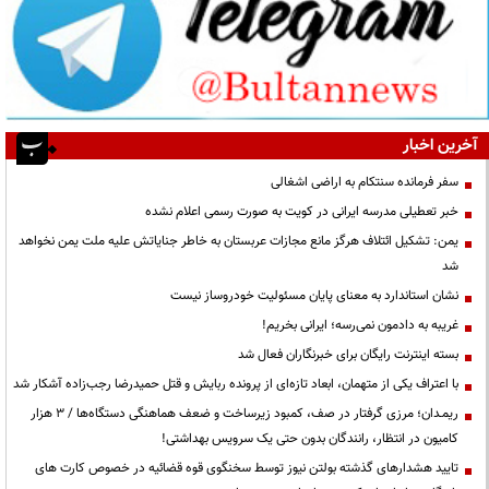
آخرین اخبار
سفر فرمانده سنتکام به اراضی اشغالی
خبر تعطیلی مدرسه ایرانی در کویت به صورت رسمی اعلام نشده
یمن: تشکیل ائتلاف هرگز مانع مجازات عربستان به خاطر جنایاتش علیه ملت یمن نخواهد
شد
نشان استاندارد به معنای پایان مسئولیت خودروساز نیست
غریبه به دادمون نمی‌رسه؛ ایرانی بخریم!
بسته اینترنت رایگان برای خبرنگاران فعال شد
با اعتراف یکی از متهمان، ابعاد تازه‌ای از پرونده ربایش و قتل حمیدرضا رجب‌زاده آشکار شد
ریمـدان؛ مرزی گرفتار در صف، کمبود زیرساخت و ضعف هماهنگی دستگاه‌ها / ۳ هزار
کامیون در انتظار، رانندگان بدون حتی یک سرویس بهداشتی!
تایید هشدارهای گذشته بولتن نیوز توسط سخنگوی قوه قضائیه در خصوص کارت های