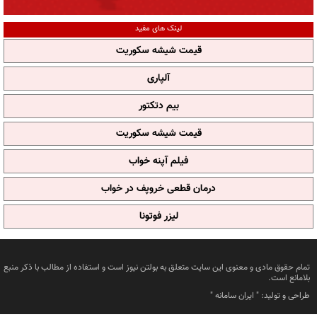
لینک های مفید
قیمت شیشه سکوریت
آلپاری
بیم دتکتور
قیمت شیشه سکوریت
فیلم آپنه خواب
درمان قطعی خروپف در خواب
لیزر فوتونا
تمام حقوق مادی و معنوی این سایت متعلق به بولتن نیوز است و استفاده از مطالب با ذکر منبع
بلامانع است.
طراحی و تولید: "
ایران سامانه
"