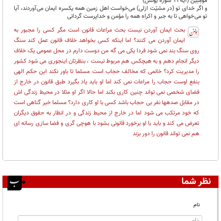
مُؤْمِنِينَ (آیه ۹۹ سوره یونس)
و اگر خدای تو (در مشیّت ازلی) می‌خواست اهل زمین همه یکسره ایمان می‌آوردند، آیا
تو می‌خواهی تا به جبر و اکراه همه را مؤمن و خداپرست گردانی
بحث ایمان آوردن نیست بحث مراعات قانون است مگر کسی را مجبور به
ایمان آوردن می کنند؟ اما اینکه کسی بخواهد خلاف قانون عمل کند سنگ
روی سنگ بند نمی شود فردا یکی می گه من دوست دارم در محل عمومی یک خلاف
دیگر انجام دهم و به هیچکس هم مربوط نیست ، بنظرتان اینجوری می شود کشور
را مدیریت کرد؟ خانمی که مخالف حجاب است مسلما تا باور نکند این حکم الهی
بنفع اوست حجاب را مراعات نمی کند اما او باید یاد بگیرد طبق قانون در خارج از
فضای شخصی نمی تواند چنین کاری بکند اما حالا اگر او مثلا در محیط زندگی اش
در مقابل صدهها نفر بی حجاب باشد کسی با او کاری دارد؟ مسلما خیر گناهی است
که خود مرتکب می شود اما در خارج از محیط زندگی و در انظار به حقوق دیگران
تعرض می کند و باید با او برخورد قانونی بشود با هوچی گری و فضا سازی رسانه ای
هم نمی تواند قانون را دور بزند
نظر شما
نام