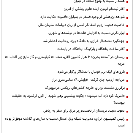
هشدار نسبت به وقوع تندباد در تهران
آغاز ثبت‌نام آزمون ارشد علوم پزشکی از امروز
شواهد پژوهشی از وجود فسفر در بمباران «لامرد» حکایت دارد
خاصیت عجیب رژیم اشغالگر قدس از زبان دیپلمات سازمان ملل
ابراز نگرانی نسبت به افزایش غلط‌ها در نوشته‌های شهری
جهانگیر: محمدباقر خرازی به دادگاه ویژه روحانیت احضار شد
آغاز ساخت پناهگاه و پارکینگ -پناهگاه در پایتخت
ریمـدان در آستانه بحران؛ ۳ هزار کامیون قفل، صف ۵۰ کیلومتری و گاز مایع زیر آفتاب ۵۰
درجه!
بازی‌های لیگ برتر فوتبال با تماشاگر برگزار می‌شود
دریاچه ارومیه جان گرفت؛ افزایش ۷۸ سانتی‌متری تراز
برگزاری نشست وزرای خارجه کشورهای بریکس در نیویورک
«آمریکا ذرّه ذرّه آب میشود»؛ چگونه پیشبینی رهبر شهید از افول ابرقدرت به حقیقت
پیوست؟
دعوت مجدد عربستان از نخست‌وزیر عراق برای سفر به ریاض
رئیس کمیسیون انرژی: مدیریت شبکه برق امسال نسبت به سال‌های گذشته موفق‌تر بوده
است