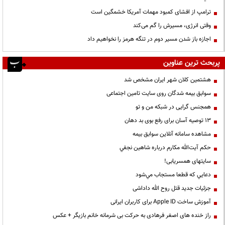
ترامپ از افشای کمبود مهمات آمریکا خشمگین است
وقتی انرژی، مسیرش را گم می‌کند
اجازه باز شدن مسیر دوم در تنگه هرمز را نخواهیم داد
پربحث ترین عناوین
هشتمین کلان شهر ایران مشخص شد
سوابق بیمه شدگان روی سایت تامین اجتماعی
همجنس گرایی در شبکه من و تو
13 توصیه آسان برای رفع بوی بد دهان
مشاهده سامانه آنلاين سوابق بیمه
حكم آيت‌الله مكارم درباره شاهين نجفي
سایتهای همسریابی!
دعايي كه قطعا مستجاب مي‌شود
جزئیات جدید قتل روح الله داداشی
آموزش ساخت Apple ID برای کاربران ایرانی
راز خنده های اصغر فرهادی به حرکت بی شرمانه خانم بازیگر + عکس