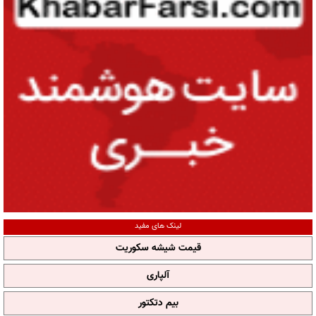
لینک های مفید
قیمت شیشه سکوریت
آلپاری
بیم دتکتور