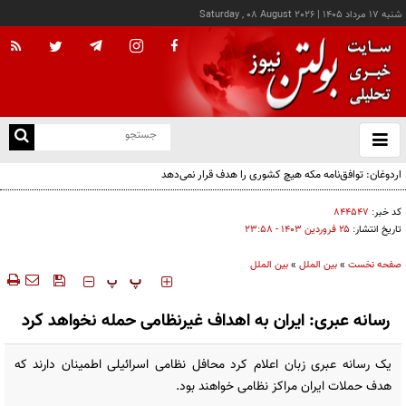
شنبه ۱۷ مرداد ۱۴۰۵
|
Saturday , 08 August 2026
از
و
ته
اردوغان: توافق‌نامه مکه هیچ کشوری را هدف قرار نمی‌دهد
ن
نو
کد خبر:
۸۴۴۵۴۷
تاریخ انتشار:
۲۵ فروردين ۱۴۰۳ - ۲۳:۵۸
صفحه نخست
»
بین الملل
»
بین الملل
‍‍‍ پ
پ
رسانه عبری: ایران به اهداف غیرنظامی حمله نخواهد کرد
یک رسانه عبری زبان اعلام کرد محافل نظامی اسرائیلی اطمینان دارند که
هدف حملات ایران مراکز نظامی خواهند بود.