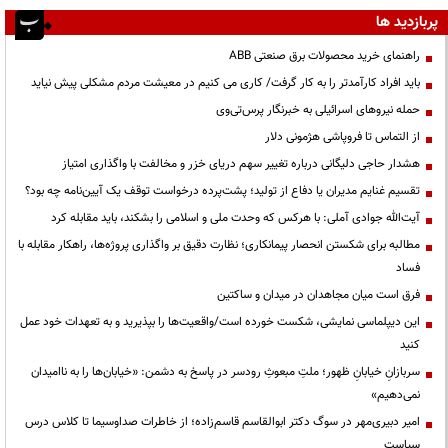
پربازدید ها
راهنمای خرید محصولات برق صنعتی ABB
باید افراد کارآمدتر را به کار گرفت/ کاری می کنیم در معیشت مردم مشکلی پیش نیاید
حمله نیروهای اسرائیلی به خبرنگار پرس‌تی‌وی
از التماس تا فروپاشی هژمونی دلار
هشدار حاجی دلیگانی درباره تغییر سهم دریای خزر و مخالفت با واگذاری امتیاز
تقسیم غنایم مدیران یا دفاع از تولید؛ پشت‌پرده درخواست توقف یک آیین‌نامه چه بود؟
آیت‌الله جوادی آملی: با هرکس که وحدت ملی و اسلامی را بشکند، باید مقابله کرد
مطالبه برای شکستن انحصار پیمانکاری؛ نظارت دقیق بر واگذاری پروژه‌ها، راهکار مقابله با
فساد
فرق است میان مجاهدان در میدان و ساکتین
این دیپلماسی نمایشی، شکست خورده است/واقعیت‌ها را بپذیرید و به تعهدات خود عمل
کنید
سربازانِ خیابانِ ظهور؛ ملتِ مبعوثِ رودسر در پاسخ به دشمن: «خیابان‌ها را به ناامیدان
نمی‌دهیم»
امیر دبیری‌مهر در سوگ دکتر ابوالقاسم قاسم‌زاده؛ از خاطرات صداوسیما تا کلاس درس
سیاست