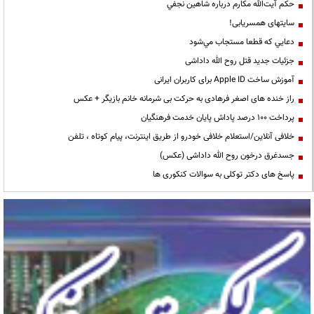
حكم آيت‌الله مكارم درباره شاهين نجفي
سایتهای همسریابی!
دعايي كه قطعا مستجاب مي‌شود
جزئیات جدید قتل روح الله داداشی
آموزش ساخت Apple ID برای کاربران ایرانی
راز خنده های اصغر فرهادی به حرکت بی شرمانه خانم بازیگر + عکس
پرداخت ۱۰۰ درصد پاداش پایان خدمت فرهنگیان
خلافی آنلاین/استعلام خلافی خودرو از طریق اینترنت، پیام کوتاه ، تلفن
جسدغرق درخون روح الله داداشی (عکس)
پاسخ های دکتر توکلی به سوالات کنکوری ها