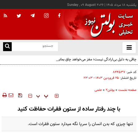
يکشنبه ۱۸ مرداد ۱۴۰۵
|
Sunday , 09 August 2026
از
و
ته
چاقی به دلیل بی‌ارادگی نیست؛ مغز می‌خواهد چاق بمانیم!
ن
نو
کد خبر:
۸۴۴۵۳۷
تاریخ انتشار:
۲۵ فروردين ۱۴۰۳ - ۲۳:۰۳
صفحه نخست
»
بولتن2
»
علمی
‍‍‍ پ
پ
با چند رفتار ساده از ستون فقرات حفاظت کنید
تنها چیزی که بدن انسان را سرپا نگه میدارد ستون فقرات است.