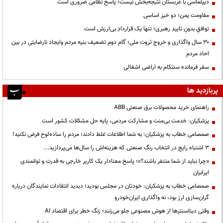
دیپلماسی با عربستان نتیجه‌بخش نیست؛ پاسخ نظامی ضروری است
مقاومت یمن؛ دو خیز اساسی
توافقِ بدونِ تاییدِ رهبری؛ تنها یک قراردادِ بی‌ارزش است
۳۰ سال واگذاری و خروج ثروت ملی؛ گام دوم تضعیف بنیه مردم وایجاد نارضایتی در بین
احاد مردم
سفر فرمانده سنتکام به اراضی اشغالی
پربازدید ها
راهنمای خرید محصولات برق صنعتی ABB
پزشکیان: خدمت بی‌منت و مشارکت مردمی، پایه حل مشکلات کشور است
صمصامی خطاب به پزشکیان: به شما اطلاعات غلط دادند؛ مردم را ساده‌لوح فرض نکنید!
3 اشتباه رایج در انتخاب رنگ صنعتی که هزینه‌اش را سال‌ها می‌پردازید...
«چرا نباید از شما متنفر باشند؟»؛ پاسخ معنادار یک کاربر خارجی به قدرت و توانمندی
ایرانیان
صمصامی خطاب به پزشکیان: خودتان در مجلس بودید؛ دیدید انتقادات نمایندگان درباره
گران‌سازی ارز بود، نه واگذاری ایران‌خودرو
وقتی دیتاسنترها از هوش مصنوعی جلو می‌زنند؛ زنگ خطر برای اقتصاد AI