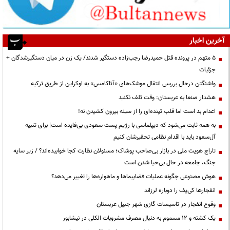
آخرین اخبار
۵ متهم در پرونده قتل حمیدرضا رجب‌زاده دستگیر شدند/ یک زن در میان دستگیرشدگان +
جزئیات
واشنگتن درحال بررسی انتقال موشک‌های «آتاکامس» به اوکراین از طریق ترکیه
هشدار صنعا به عربستان: وقت تلف نکنید
اعدام بد است اما قلب تپنده‌ای را از سینه بیرون کشیدن نه!
به همه ثابت می‌شود که دیپلماسی با رژیم پست سعودی بی‌فایده است| برای تنبیه
آل‌سعود باید با اقدام نظامی تحقیرشان کنیم
تاراج هویت ملی در بازار بی‌صاحب پوشاک؛ مسئولان نظارت کجا خوابیده‌اند؟ / زیر سایه
جنگ، جامعه در حال بی‌حیا شدن است
هوش مصنوعی چگونه عملیات فضاپیماها و ماهواره‌ها را تغییر می‌دهد؟
انفجارها کی‌یف را دوباره لرزاند
وقوع انفجار در تاسیسات گازی شهر جبیل عربستان
یک کشته و ۱۲ مسموم به دنبال مصرف مشروبات الکلی در نیشابور