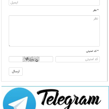
* نظر
* کد امنیتی