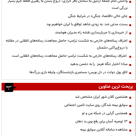
واکنش امام جمعه اردبیل به سخنان باقر خرازی: دروغ بستن به رهبری قطعاً جرم بسیار
بزرگی است
جای خالی «اقتصاد جنگی» در شرایط جنگی
بسنت مدعی شد: به زودی شاهد توافق با ایران خواهیم بود
از خبرسازی تا جریان‌سازی نقشه راه مدیران هوشمند
اعتراف رسانه‌های خارجی به شکست ترامپ؛ حاصل مجاهدت رسانه‌های انقلابی در مقابله
با دروغ‌پراکنی دشمنان
اعتراف رسانه‌های خارجی به شکست ترامپ حاصل مجاهدت رسانه‌های انقلابی است
مبادا اختیار تنگه هرمز را به دشمن بدهید
اتاق پول دولت در دل بورس؛ مستمری بازنشستگان، وثیقه بازی بزرگ‌ها
پربحث ترین عناوین
هشتمین کلان شهر ایران مشخص شد
سوابق بیمه شدگان روی سایت تامین اجتماعی
همجنس گرایی در شبکه من و تو
13 توصیه آسان برای رفع بوی بد دهان
مشاهده سامانه آنلاين سوابق بیمه