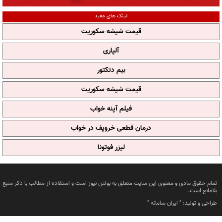
لینک های مفید
قیمت شیشه سکوریت
آلپاری
بیم دتکتور
قیمت شیشه سکوریت
فیلم آپنه خواب
درمان قطعی خروپف در خواب
لیزر فوتونا
تمام حقوق مادی و معنوی این سایت متعلق به بولتن نیوز است و استفاده از مطالب با ذکر منبع
بلامانع است.
طراحی و تولید: "
ایران سامانه
"