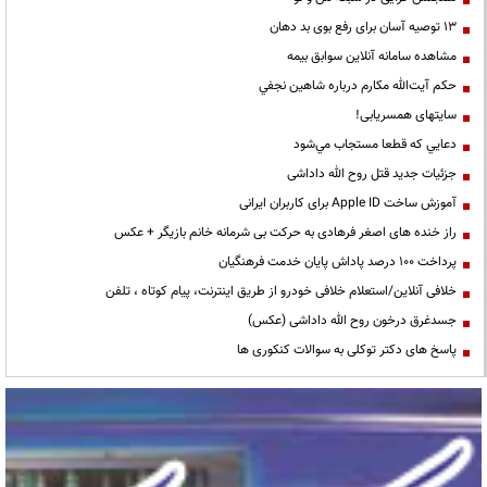
13 توصیه آسان برای رفع بوی بد دهان
مشاهده سامانه آنلاين سوابق بیمه
حكم آيت‌الله مكارم درباره شاهين نجفي
سایتهای همسریابی!
دعايي كه قطعا مستجاب مي‌شود
جزئیات جدید قتل روح الله داداشی
آموزش ساخت Apple ID برای کاربران ایرانی
راز خنده های اصغر فرهادی به حرکت بی شرمانه خانم بازیگر + عکس
پرداخت ۱۰۰ درصد پاداش پایان خدمت فرهنگیان
خلافی آنلاین/استعلام خلافی خودرو از طریق اینترنت، پیام کوتاه ، تلفن
جسدغرق درخون روح الله داداشی (عکس)
پاسخ های دکتر توکلی به سوالات کنکوری ها