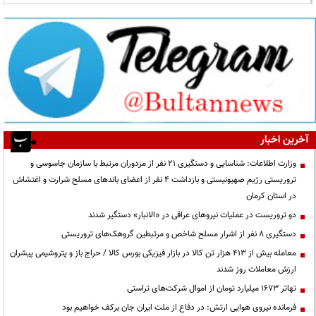
آخرین اخبار
وزارت اطلاعات: شناسایی و دستگیری ۲۱ نفر از مزدوران مرتبط با سازمان جاسوسی و
تروریستی رژیم صهیونیستی و بازداشت ۴ نفر از اعضای باندهای مسلح شرارت و اغتشاش
در استان کرمان
دو تروریست در عملیات نیروهای عراقی در «الانبار» دستگیر شدند
دستگیری ۸ نفر از اشرار مسلح شاخص و مرتبطین گروهک‌های تروریستی
معامله بیش از ۴۱۳ هزار تن کالا در بازار فیزیکی بورس کالا / حراج باز و پتروشیمی پیشران
ارزش معاملات روز شدند
تهاتر ۱۶۷۳ میلیارد تومان از اموال شرکت‌های تراستی
فرمانده نیروی هوایی ارتش: در دفاع از ملت ایران جان برکف خواهیم بود