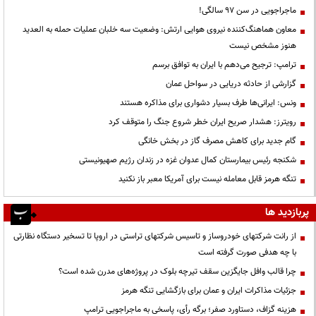
ماجراجویی در سن ۹۷ سالگی!
معاون هماهنگ‌کننده نیروی هوایی ارتش: وضعیت سه خلبان عملیات حمله به العدید
هنوز مشخص نیست
ترامپ: ترجیح می‌دهم با ایران به توافق برسم
گزارشی از حادثه دریایی در سواحل عمان
ونس: ایرانی‌ها طرف بسیار دشواری برای مذاکره هستند
رویترز: هشدار صریح ایران خطر شروع جنگ را متوقف کرد
گام جدید برای کاهش مصرف گاز در بخش خانگی
شکنجه رئیس بیمارستان کمال عدوان غزه در زندان رژیم صهیونیستی
تنگه هرمز قابل معامله نیست برای آمریکا معبر باز نکنید
پربازدید ها
از رانت‌ شرکتهای خودروساز و تاسیس شرکتهای تراستی در اروپا تا تسخیر دستگاه نظارتی
با چه هدفی صورت گرفته است
چرا قالب وافل جایگزین سقف تیرچه بلوک در پروژه‌های مدرن شده است؟
جزئیات مذاکرات ایران و عمان برای بازگشایی تنگه هرمز
هزینه گزاف، دستاورد صفر؛ برگه رأی، پاسخی به ماجراجویی ترامپ