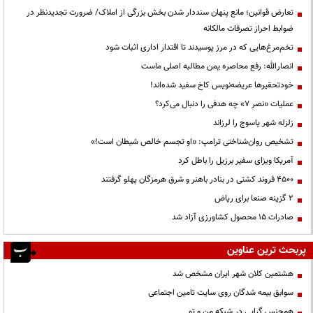
تعارض قوانین؛ مانع پنهان سنددار شدن بخش بزرگی از املاک/ ضرورت تجدیدنظر در
ضوابط احراز تصرفات مالکانه
تخم‌مرغ‌هایی که در مرز پوسیدند تا اقتدار اداری اثبات شود
انصارالله: رفع محاصره یمن مطالبه اصلی ماست
خودتحقیرها عریضه‌نویس کاخ سفید شده‌اند!
عملیات «نصر ۷» چه هدفی را دنبال می‌کرد؟
زلزله شهر یاسوج را لرزاند
تشخیص روان‌شناختی ترامپ: «او تجسم خالص شیطان است!»
آمریکا ویزای سفیر برزیل را باطل کرد
۴۵۰۰ فروند کشتی در بنادر باهنر و شرق هرمزگان پهلو گرفتند
۲ گزینه صنعا برای ریاض
صادرات ۱۵ محصول کشاورزی آزاد شد
پربحث ترین عناوین
هشتمین کلان شهر ایران مشخص شد
سوابق بیمه شدگان روی سایت تامین اجتماعی
همجنس گرایی در شبکه من و تو