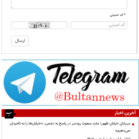
* کد امنیتی
آخرین اخبار
سربازانِ خیابانِ ظهور؛ ملتِ مبعوثِ رودسر در پاسخ به دشمن: «خیابان‌ها را به ناامیدان
نمی‌دهیم»