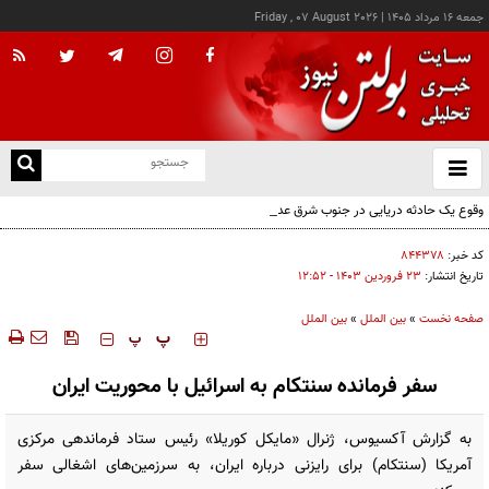
جمعه ۱۶ مرداد ۱۴۰۵
|
Friday , 07 August 2026
از
و
ته
وقوع یک حادثه دریایی در جنوب شرق عدن
ن
نو
کد خبر:
۸۴۴۳۷۸
تاریخ انتشار:
۲۳ فروردين ۱۴۰۳ - ۱۲:۵۲
صفحه نخست
»
بین الملل
»
بین الملل
‍‍‍ پ
پ
سفر فرمانده سنتکام به اسرائیل با محوریت ایران
به گزارش آکسیوس، ژنرال «مایکل کوریلا» رئیس ستاد فرماندهی مرکزی
آمریکا (سنتکام) برای رایزنی درباره ایران، به سرزمین‌های اشغالی سفر