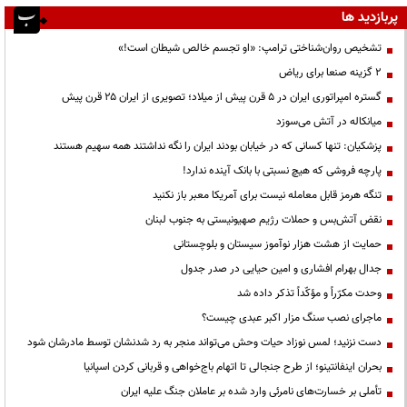
پربازدید ها
تشخیص روان‌شناختی ترامپ: «او تجسم خالص شیطان است!»
۲ گزینه صنعا برای ریاض
گستره امپراتوری ایران در ۵ قرن پیش از میلاد؛ تصویری از ایران ۲۵ قرن پیش
میانکاله در آتش می‌سوزد
پزشکیان: تنها کسانی که در خیابان بودند ایران را نگه نداشتند همه سهیم هستند
پارچه فروشی که هیچ نسبتی با بانک آینده ندارد!
تنگه هرمز قابل معامله نیست برای آمریکا معبر باز نکنید
نقض آتش‌بس و حملات رژیم صهیونیستی به جنوب لبنان
حمایت از هشت هزار نوآموز سیستان و بلوچستانی
جدال بهرام افشاری و امین حیایی در صدر جدول
وحدت مکرّراً و مؤکّداً تذکر داده شد
ماجرای نصب سنگ مزار اکبر عبدی چیست؟
دست نزنید؛ لمس نوزاد حیات وحش می‌تواند منجر به رد شدنشان توسط مادرشان شود
بحران اینفانتینو؛ از طرح جنجالی تا اتهام باج‌خواهی و قربانی کردن اسپانیا
تأملی بر خسارت‌های نامرئی وارد شده بر عاملان جنگ علیه ایران