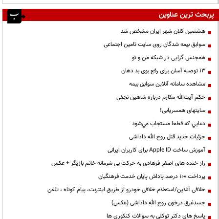
پربحث ترین عناوین
هشتمین کلان شهر ایران مشخص شد
سوابق بیمه شدگان روی سایت تامین اجتماعی
همجنس گرایی در شبکه من و تو
13 توصیه آسان برای رفع بوی بد دهان
مشاهده سامانه آنلاين سوابق بیمه
حكم آيت‌الله مكارم درباره شاهين نجفي
سایتهای همسریابی!
دعايي كه قطعا مستجاب مي‌شود
جزئیات جدید قتل روح الله داداشی
آموزش ساخت Apple ID برای کاربران ایرانی
راز خنده های اصغر فرهادی به حرکت بی شرمانه خانم بازیگر + عکس
پرداخت ۱۰۰ درصد پاداش پایان خدمت فرهنگیان
خلافی آنلاین/استعلام خلافی خودرو از طریق اینترنت، پیام کوتاه ، تلفن
جسدغرق درخون روح الله داداشی (عکس)
پاسخ های دکتر توکلی به سوالات کنکوری ها