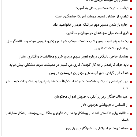
اعلام پایان مراسم اربعین ۱۴۰۵
توقف صادرات نفت عربستان به آمریکا
ترامپ از افشای کمبود مهمات آمریکا خشمگین است
اجازه باز شدن مسیر دوم در تنگه هرمز را نخواهیم داد
فرق است میان مجاهدان در میدان و ساکتین
یکصد و پنجاه و سومین شب خدمت؛ موکب شهدای رزکان، تریبون مردم و مطالبه‌گر حل
ریشه‌ای مشکلات شهری
هشدار حاجی دلیگانی درباره تغییر سهم دریای خزر و مخالفت با واگذاری امتیاز
باید افراد کارآمدتر را به کار گرفت/ کاری می کنیم در معیشت مردم مشکلی پیش نیاید
هدف قرار گرفتن اتاق‌ فرماندهی مزدوران عربستان در یمن
این دیپلماسی نمایشی، شکست خورده است/واقعیت‌ها را بپذیرید و به تعهدات خود عمل
کنید
امید مالباختگان رمزارز آبکی به فروش اموال محکومان
از التماس تا فروپاشی هژمونی دلار
مطالبه برای شکستن انحصار پیمانکاری؛ نظارت دقیق بر واگذاری پروژه‌ها، راهکار مقابله با
فساد
حمله نیروهای اسرائیلی به خبرنگار پرس‌تی‌وی