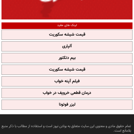
لینک های مفید
قیمت شیشه سکوریت
آلپاری
بیم دتکتور
قیمت شیشه سکوریت
فیلم آپنه خواب
درمان قطعی خروپف در خواب
لیزر فوتونا
تمام حقوق مادی و معنوی این سایت متعلق به بولتن نیوز است و استفاده از مطالب با ذکر منبع
بلامانع است.