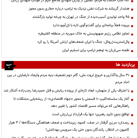
۱۵۶ شب خدمت به مردم؛ تجلیل از پدران شهدای مدافع حرم در موکب شهدای رزکان
هشدار گرینلند به شرکت نفتی نزدیک به ترامپ درباره حفاری بدون مجوز
95 واحد تولیدی آسیب‌دیده از جنگ در تهران به چرخه تولید بازگشتند
بیروت فعلاً برنامه‌ای برای گفت‌وگوی تازه با تل‌آویو ندارد
تجاوز نظامی رژیم صهیونیستی به خاک سوریه در منطقه القنیطره
وال‌استریت‌ژرونال: جنگ با ایران ضعف‌های ارتش آمریکا را رو کرد
طعنه سی‌ان‌ان به توهم ترامپ برای تسلیم ایران
پربازدید ها
۳۰ سال واگذاری و خروج ثروت ملی؛ گام دوم تضعیف بنیه مردم وایجاد نارضایتی در بین
احاد مردم
با اعتراف یکی از متهمان، ابعاد تازه‌ای از پرونده ربایش و قتل حمیدرضا رجب‌زاده آشکار شد
آغاز یک سلسله‌کلیپ ۱۰ قسمتی با محور «جهاد اقتصادی»؛ از ریشه‌یابی مشکلات تا
راهکارهایی که می‌تواند مسیر اقتصاد کشور را تغییر دهد
توافقِ بدونِ تاییدِ رهبری؛ تنها یک قراردادِ بی‌ارزش است
ریمـدان؛ مرزی گرفتار در صف، کمبود زیرساخت و ضعف هماهنگی دستگاه‌ها / ۳ هزار
کامیون در انتظار، رانندگان بدون حتی یک سرویس بهداشتی!