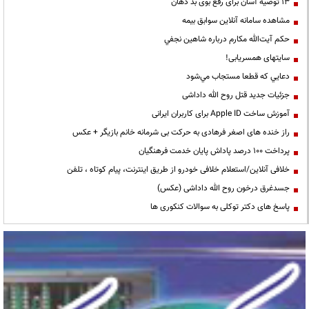
13 توصیه آسان برای رفع بوی بد دهان
مشاهده سامانه آنلاين سوابق بیمه
حكم آيت‌الله مكارم درباره شاهين نجفي
سایتهای همسریابی!
دعايي كه قطعا مستجاب مي‌شود
جزئیات جدید قتل روح الله داداشی
آموزش ساخت Apple ID برای کاربران ایرانی
راز خنده های اصغر فرهادی به حرکت بی شرمانه خانم بازیگر + عکس
پرداخت ۱۰۰ درصد پاداش پایان خدمت فرهنگیان
خلافی آنلاین/استعلام خلافی خودرو از طریق اینترنت، پیام کوتاه ، تلفن
جسدغرق درخون روح الله داداشی (عکس)
پاسخ های دکتر توکلی به سوالات کنکوری ها