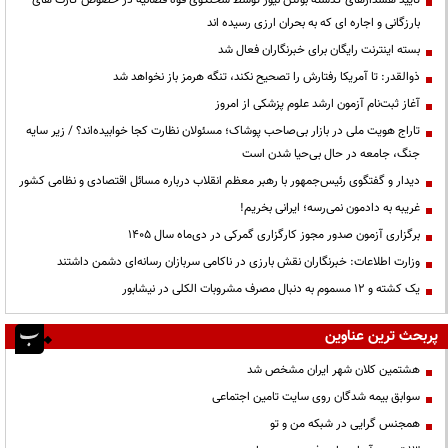
تایید هشدارهای گذشته بولتن نیوز توسط سخنگوی قوه قضائیه در خصوص کارت های
بارزگانی و اجاره ای که به بحران ارزی رسیده اند
بسته اینترنت رایگان برای خبرنگاران فعال شد
ذوالقدر: تا آمریکا رفتارش را تصحیح نکند، تنگه هرمز باز نخواهد شد
آغاز ثبت‌نام آزمون ارشد علوم پزشکی از امروز
تاراج هویت ملی در بازار بی‌صاحب پوشاک؛ مسئولان نظارت کجا خوابیده‌اند؟ / زیر سایه
جنگ، جامعه در حال بی‌حیا شدن است
دیدار و گفتگوی رئیس‌جمهور با رهبر معظم انقلاب درباره مسائل اقتصادی و نظامی کشور
غریبه به دادمون نمی‌رسه؛ ایرانی بخریم!
برگزاری آزمون صدور مجوز کارگزاری گمرکی در دی‌ماه سال ۱۴۰۵
وزارت اطلاعات: خبرنگاران نقش بارزی در ناکامی سربازان رسانه‌ای دشمن داشتند
یک کشته و ۱۲ مسموم به دنبال مصرف مشروبات الکلی در نیشابور
پربحث ترین عناوین
هشتمین کلان شهر ایران مشخص شد
سوابق بیمه شدگان روی سایت تامین اجتماعی
همجنس گرایی در شبکه من و تو