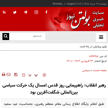
دوشنبه ۱۹ مرداد ۱۴۰۵
|
Monday , 10 August 2026
از
و
ته
ن
نو
کد خبر:
۸۴۴۲۹۵
تاریخ انتشار:
۲۲ فروردين ۱۴۰۳ - ۱۳:۰۰
صفحه نخست
»
سیاسی
‍‍‍ پ
پ
رهبر انقلاب: راهپیمایی روز قدس امسال یک حرکت سیاسی
بین‌المللی شگفت‌آفرین بود
طبق اعلام پایگاه اطلاع رسانی مقام معظم رهبری، به‌مناسبت عید سعید