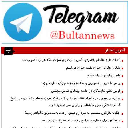
آخرین اخبار
کلیات طرح «اقدام راهبردی تأمین امنیت و پیشرفت تنگه هرمز» تصویب شد
بقائی: اوکراین جبران نکند، جبران می‌کنیم
پاییز پربارش در راه است
بورس با عبور از ۵ میلیون و ۶۰۰ هزار باز هم رکورد تاریخی زد
اولین نطق نمایندگان در جلسه وبیناری صحن مجلس
چرا رئیس‌جمهور در ماجرای نقض‌عهد آمریکا در تنگهٔ هرمز، به‌جای «نبذ عهد» و پاسخ
قاطع، دلتنگیِ «تیم کارشناسی برای بررسی نقض» دارد؟
چگونه نقل‌قول منتسب به سردار وحیدی از هند به سخنرانی نتانیاهو رسید؟
سخنگوی وزارت خارجه: عراقچی و قالیباف به پاکستان می‌روند